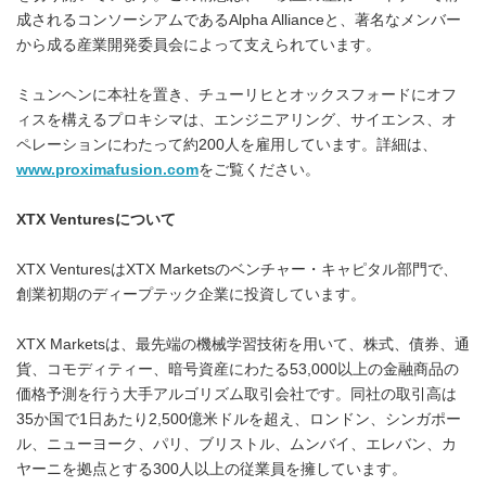
成されるコンソーシアムであるAlpha Allianceと、著名なメンバー
から成る産業開発委員会によって支えられています。
ミュンヘンに本社を置き、チューリヒとオックスフォードにオフ
ィスを構えるプロキシマは、エンジニアリング、サイエンス、オ
ペレーションにわたって約200人を雇用しています。詳細は、
www.proximafusion.com
をご覧ください。
XTX Ventures
について
XTX VenturesはXTX Marketsのベンチャー・キャピタル部門で、
創業初期のディープテック企業に投資しています。
XTX Marketsは、最先端の機械学習技術を用いて、株式、債券、通
貨、コモディティー、暗号資産にわたる53,000以上の金融商品の
価格予測を行う大手アルゴリズム取引会社です。同社の取引高は
35か国で1日あたり2,500億米ドルを超え、ロンドン、シンガポー
ル、ニューヨーク、パリ、ブリストル、ムンバイ、エレバン、カ
ヤーニを拠点とする300人以上の従業員を擁しています。