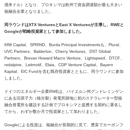
億米ドル）となり、プロキシマは欧州で資金調達額が最も大きい
核融合企業となりました。
同ラウンドは
XTX Ventures
と
East X Ventures
が主導し、
RWE
と
Google
が戦略投資家として参加しました。
KfW Capital、SPRIND、Burda Principal Investmentsも、Plural、
UVC Partners、Balderton、Cherry Ventures、DST Global
Partners、Brevan Howard Macro Venture、Lightspeed、DTCF、
redalpine、Leitmotif、Elaia、CDP Venture Capital、Bayern
Kapital、EIC Fundを含む既存投資家とともに、同ラウンドに参加
しました。
ドイツのエネルギー企業RWEは、バイエルン州グンドレミンゲン
にある旧原子力（核分裂）発電所跡地に初のステラレーター型核
融合発電所を建設する計画でプロキシマと提携する契約に署名し
てから、わずか数か月で投資家として加わりました。
Googleによる投資は、核融合が長期的に見て、豊富でカーボンフ