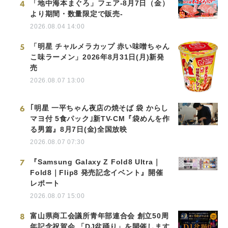
4
「地中海本まぐろ」フェア-8月7日（金）
より期間・数量限定で販売-
2026.08.04 14:00
5
「明星 チャルメラカップ 赤い味噌ちゃん
こ味ラーメン」2026年8月31日(月)新発
売
2026.08.07 13:00
6
｢明星 一平ちゃん夜店の焼そば 袋 からし
マヨ付 5食パック｣新TV-CM『袋めんを作
る男篇』8月7日(金)全国放映
2026.08.07 07:30
7
『Samsung Galaxy Z Fold8 Ultra｜
Fold8｜Flip8 発売記念イベント』開催
レポート
2026.08.07 15:00
8
富山県商工会議所青年部連合会 創立50周
年記念祝賀会 「DJ盆踊り」を開催します