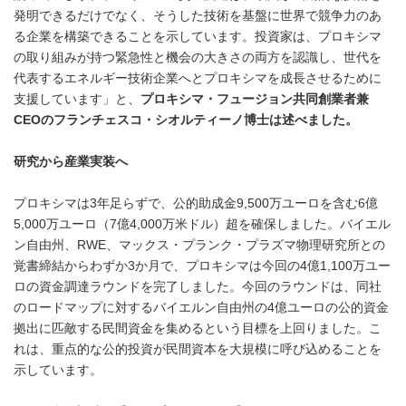
発明できるだけでなく、そうした技術を基盤に世界で競争力のあ
る企業を構築できることを示しています。投資家は、プロキシマ
の取り組みが持つ緊急性と機会の大きさの両方を認識し、世代を
代表するエネルギー技術企業へとプロキシマを成長させるために
支援しています」と、
プロキシマ・フュージョン共同創業者兼
CEO
のフランチェスコ・シオルティーノ博士は述べました。
研究から産業実装へ
プロキシマは3年足らずで、公的助成金9,500万ユーロを含む6億
5,000万ユーロ（7億4,000万米ドル）超を確保しました。バイエル
ン自由州、RWE、マックス・プランク・プラズマ物理研究所との
覚書締結からわずか3か月で、プロキシマは今回の4億1,100万ユー
ロの資金調達ラウンドを完了しました。今回のラウンドは、同社
のロードマップに対するバイエルン自由州の4億ユーロの公的資金
拠出に匹敵する民間資金を集めるという目標を上回りました。こ
れは、重点的な公的投資が民間資本を大規模に呼び込めることを
示しています。