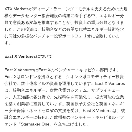
XTX Marketsがディープ・ラーニング・モデルを支えるための大規
模なデータセンター複合施設の構築に着手する中、エネルギー分
野で意義ある変革を推進することが、投資上の重点分野となりま
した。この投資は、核融合などの有望な代替エネルギー技術を含
む同社の多様なベンチャー投資ポートフォリオに合致していま
す。
East X Ventures
について
East X VenturesはEast Xのベンチャー・キャピタル部門です。
East Xはロンドンを拠点とする、クオンツ系コモディティー投資
会社で、数十億米ドルの資産を運用しています。East X Ventures
は、核融合エネルギー、次世代電力システム、サプライチェー
ン、人工知能の各分野で、先端科学を商業化し、拡大可能な企業
を築く創業者に投資しています。英国原子力公社と英国エネルギ
ー安全保障・ネットゼロ省の支援を受け、East X Venturesは、核
融合エネルギーに特化した欧州初のベンチャー・キャピタル・フ
ァンド「Starmaker One」を立ち上げました。