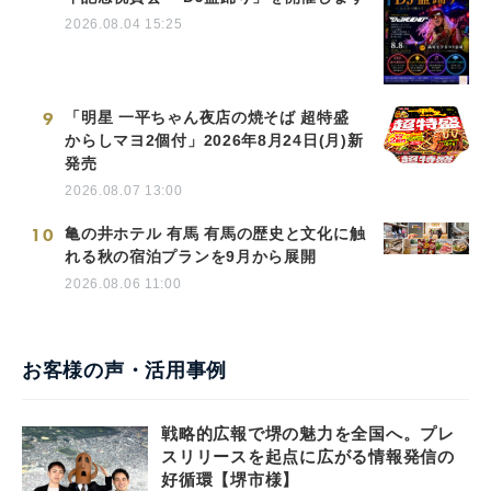
2026.08.04 15:25
9
「明星 一平ちゃん夜店の焼そば 超特盛
からしマヨ2個付」2026年8月24日(月)新
発売
2026.08.07 13:00
10
亀の井ホテル 有馬 有馬の歴史と文化に触
れる秋の宿泊プランを9月から展開
2026.08.06 11:00
お客様の声・活用事例
戦略的広報で堺の魅力を全国へ。プレ
スリリースを起点に広がる情報発信の
好循環【堺市様】