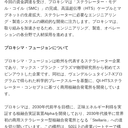
今回の資金調達を受け、プロキシマは「ステラレーター・モデ
ル・コイル（SMC）」の完成、高温超伝導（HTS）ケーブルとマ
グネットの生産拡大、ステラレーターに必要なエンジニアリン
グ・製造システムの継続的な開発に注力します。プロキシマは、
取り組みを加速させるため、エンジニアリング、製造、オペレー
ションの各分野で人材採用を進めます。
プロキシマ・フュージョンについて
プロキシマ・フュージョンは欧州を代表するステラレーター企業
であり、マックス・プランク・プラズマ物理研究所から初めてス
ピンアウトした企業です。同社は、ヴェンデルシュタイン7-Xプロ
グラムで得られた科学的ブレークスルーを基盤に、QI-HTSステラ
レーター・コンセプトに基づく商用核融合発電所を開発していま
す。
プロキシマは、2030年代前半を目標に、正味エネルギー利得を実
証する核融合実証装置Alphaを開発しており、2030年代後半に世界
初の商用ステラレーター型核融合発電所となる「Stellaris」への道
を切り開いています。この構想は、50以上の産業パートナーで構