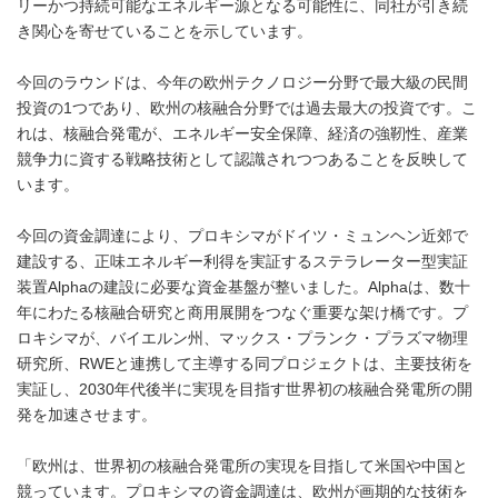
リーかつ持続可能なエネルギー源となる可能性に、同社が引き続
き関心を寄せていることを示しています。
今回のラウンドは、今年の欧州テクノロジー分野で最大級の民間
投資の1つであり、欧州の核融合分野では過去最大の投資です。こ
れは、核融合発電が、エネルギー安全保障、経済の強靭性、産業
競争力に資する戦略技術として認識されつつあることを反映して
います。
今回の資金調達により、プロキシマがドイツ・ミュンヘン近郊で
建設する、正味エネルギー利得を実証するステラレーター型実証
装置Alphaの建設に必要な資金基盤が整いました。Alphaは、数十
年にわたる核融合研究と商用展開をつなぐ重要な架け橋です。プ
ロキシマが、バイエルン州、マックス・プランク・プラズマ物理
研究所、RWEと連携して主導する同プロジェクトは、主要技術を
実証し、2030年代後半に実現を目指す世界初の核融合発電所の開
発を加速させます。
「欧州は、世界初の核融合発電所の実現を目指して米国や中国と
競っています。プロキシマの資金調達は、欧州が画期的な技術を