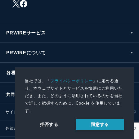
PRWIREサービス
PRWIREについて
各種お問い合わせ
当社では、「
プライバシーポリシー
」に定める通
り、本ウェブサイトとサービスを快適にご利用いた
共同通信社グループ
だき、また、どのように活用されているのかを当社
で詳しく把握するために、Cookie を使用していま
す。
サイトポリシー
プライバシーポリシー
同意する
拒否する
外部送信ポリシー
プレスリリース取扱基準