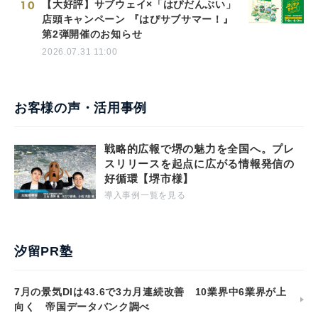
10
【大好評】サブウェイ×「はぴだんぶい」
店頭キャンペーン 『はぴサブサマー！』
第2弾開催のお知らせ
2026.07.31 11:00
お客様の声・活用事例
戦略的広報で堺の魅力を全国へ。プレ
スリリースを起点に広がる情報発信の
好循環【堺市様】
導入事例一覧を見る
汐留PR塾
7月の景気DIは43.6で3カ月連続改善 10業界中6業界が上
向く 帝国データバンク調べ