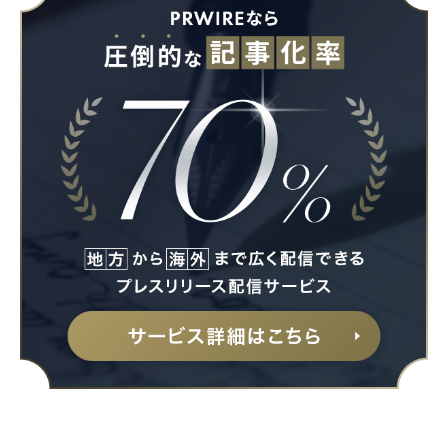
Japanese
English