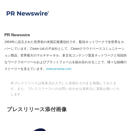
PR Newswire
1954年に設立された世界初の米国広報通信社です。配信ネットワークで全世界をカ
バーしています。Cision Ltd.の子会社として、Cisionクラウドベースコミュニケーシ
ョン製品、世界最大のマルチチャネル、多文化コンテンツ普及ネットワークと包括的
なワークフローツールおよびプラットフォームを組み合わせることで、様々な組織の
ストーリーを支えています。
www.prnasia.com
本プレスリリースは発表元が入力した原稿をそのまま掲載しておりま
す。また、プレスリリースへのお問い合わせは発表元に直接お願いいた
します。
プレスリリース添付画像