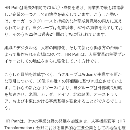
HR Pathは過去2年間で70％近い成長を遂げ、同業界で最も躍進著
しい企業の一つとしての地位を確立しています。こうした勢い
は、オーガニックグロースと持続的な外部成長戦略の両方に支え
られています。当グループは創業以来、57件の買収を完了してお
り、そのうち22件は過去2年間のうちに行われています。
組織のデジタル化、人材の国際化、そして新たな働き方の台頭に
よって形作られる市場において、HR Pathは、人事変革の主要プレ
イヤーとしての地位をさらに強化していく方針です。
こうした目的を達成すべく、当グループはArdianが主導する新た
な取引について、10億ドル近くの評価額に基づき成立させていま
す。これらの新たなリソースにより、当グループは外部成長戦略
を加速させ、米国、カナダ、ドイツ、北欧諸国、オーストラリ
ア、および中東における事業基盤を強化することができるでしょ
う。
HR Pathは、3つの事業分野の発展を加速させ、人事機能変革（HR
Transformation）分野における世界的な主要企業としての地位を確