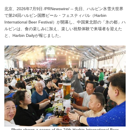
北京、2026年7月9日 /PRNewswire/ -- 先日、ハルビン氷雪大世界
で第24回ハルビン国際ビール・フェスティバル（Harbin
International Beer Festival）が開幕し、中国東北部の「氷の都」ハ
ルビンは、食の楽しみに加え、楽しい祝祭体験で来場者を迎えた
と、Harbin Dailyが報じました。
Photo shows a scene of the 24th Harbin International Beer