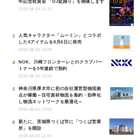
年記念祝賀会 「DJ盆踊り」を開催します
2026.08.04 15:25
3
人気キャラクター「ムーミン」とコラボ
した4アイテムを8月6日に発売
2026.08.06 14:00
4
NOK、川崎フロンターレとのクラブパー
トナーを3年連続で契約
2026.08.05 13:00
5
神奈川県厚木市に初の自社運営型物流拠
点が稼働～住宅資材物流を集約・効率化
し物流ネットワークを最適化～
2026.08.06 13:00
6
新たに、茨城県つくば市に「つくば営業
所」を開設
2026.08.03 11:00