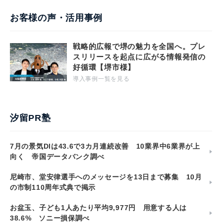
お客様の声・活用事例
戦略的広報で堺の魅力を全国へ。プレ
スリリースを起点に広がる情報発信の
好循環【堺市様】
導入事例一覧を見る
汐留PR塾
7月の景気DIは43.6で3カ月連続改善 10業界中6業界が上
向く 帝国データバンク調べ
尼崎市、堂安律選手へのメッセージを13日まで募集 10月
の市制110周年式典で掲示
お盆玉、子ども1人あたり平均9,977円 用意する人は
38.6% ソニー損保調べ