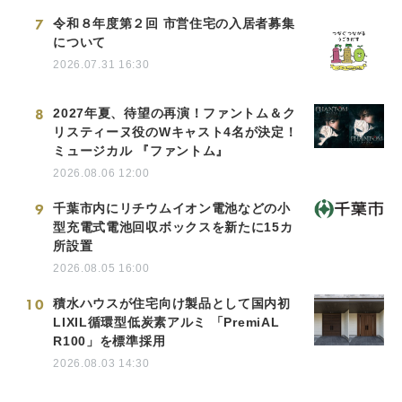
7
令和８年度第２回 市営住宅の入居者募集
について
2026.07.31 16:30
8
2027年夏、待望の再演！ファントム＆ク
リスティーヌ役のWキャスト4名が決定！
ミュージカル 『ファントム』
2026.08.06 12:00
9
千葉市内にリチウムイオン電池などの小
型充電式電池回収ボックスを新たに15カ
所設置
2026.08.05 16:00
10
積水ハウスが住宅向け製品として国内初
LIXIL循環型低炭素アルミ 「PremiAL
R100」を標準採用
2026.08.03 14:30