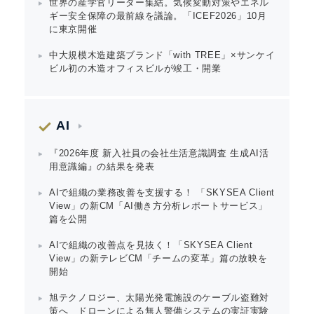
世界の産学官リーダー集結。気候変動対策やエネル
ギー安全保障の最前線を議論。「ICEF2026」10月
に東京開催
中大規模木造建築ブランド「with TREE」×サンケイ
ビル初の木造オフィスビルが竣工・開業
AI
『2026年度 新入社員の会社生活意識調査 生成AI活
用意識編』の結果を発表
AIで組織の業務改善を支援する！ 「SKYSEA Client
View」の新CM「AI働き方分析レポートサービス」
篇を公開
AIで組織の改善点を見抜く！「SKYSEA Client
View」の新テレビCM「チームの変革」篇の放映を
開始
旭テクノロジー、太陽光発電施設のケーブル盗難対
策へ ドローンによる無人警備システムの実証実験