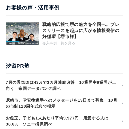
お客様の声・活用事例
戦略的広報で堺の魅力を全国へ。プレ
スリリースを起点に広がる情報発信の
好循環【堺市様】
導入事例一覧を見る
汐留PR塾
7月の景気DIは43.6で3カ月連続改善 10業界中6業界が上
向く 帝国データバンク調べ
尼崎市、堂安律選手へのメッセージを13日まで募集 10月
の市制110周年式典で掲示
お盆玉、子ども1人あたり平均9,977円 用意する人は
38.6% ソニー損保調べ