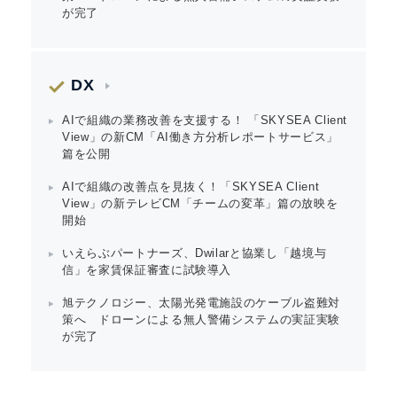
が完了
DX
AIで組織の業務改善を支援する！ 「SKYSEA Client
View」の新CM「AI働き方分析レポートサービス」
篇を公開
AIで組織の改善点を見抜く！「SKYSEA Client
View」の新テレビCM「チームの変革」篇の放映を
開始
いえらぶパートナーズ、Dwilarと協業し「越境与
信」を家賃保証審査に試験導入
旭テクノロジー、太陽光発電施設のケーブル盗難対
策へ ドローンによる無人警備システムの実証実験
が完了