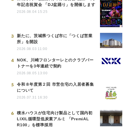
年記念祝賀会 「DJ盆踊り」を開催します
2026.08.04 15:25
3
新たに、茨城県つくば市に「つくば営業
所」を開設
2026.08.03 11:00
4
NOK、川崎フロンターレとのクラブパー
トナーを3年連続で契約
2026.08.05 13:00
5
令和８年度第２回 市営住宅の入居者募集
について
2026.07.31 16:30
6
積水ハウスが住宅向け製品として国内初
LIXIL循環型低炭素アルミ 「PremiAL
R100」を標準採用