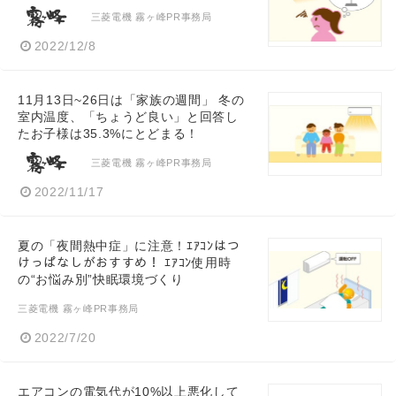
三菱電機 霧ヶ峰PR事務局
2022/12/8
11月13日~26日は「家族の週間」 冬の
室内温度、「ちょうど良い」と回答し
たお子様は35.3%にとどまる！
三菱電機 霧ヶ峰PR事務局
2022/11/17
夏の「夜間熱中症」に注意！ｴｱｺﾝはつ
けっぱなしがおすすめ！ ｴｱｺﾝ使用時
の“お悩み別”快眠環境づくり
三菱電機 霧ヶ峰PR事務局
2022/7/20
エアコンの電気代が10%以上悪化して