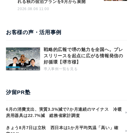
れる秋の宿泊プランを9月から展開
2026.08.06 11:00
お客様の声・活用事例
戦略的広報で堺の魅力を全国へ。プレ
スリリースを起点に広がる情報発信の
好循環【堺市様】
導入事例一覧を見る
汐留PR塾
6月の消費支出、実質3.3%減で7か月連続のマイナス 冷暖
房用器具は22.7%減 総務省家計調査
きょう8月7日は立秋 西日本は1か月平均気温「高い」確