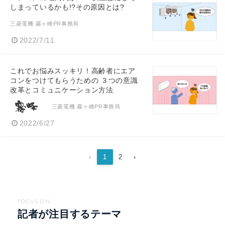
しまっているかも!?その原因とは?
三菱電機 霧ヶ峰PR事務局
2022/7/11
これでお悩みスッキリ！高齢者にエア
コンをつけてもらうための ３つの意識
改革とコミュニケーション方法
三菱電機 霧ヶ峰PR事務局
2022/6/27
‹
1
2
›
FOCUS ON
記者が注目するテーマ