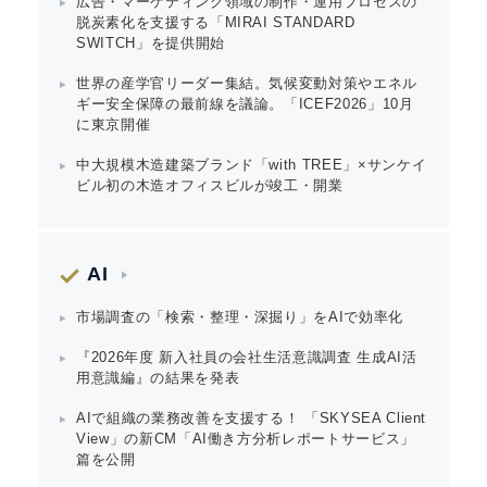
広告・マーケティング領域の制作・運用プロセスの
Japanese
脱炭素化を支援する「MIRAI STANDARD
SWITCH」を提供開始
世界の産学官リーダー集結。気候変動対策やエネル
ギー安全保障の最前線を議論。「ICEF2026」10月
に東京開催
English
中大規模木造建築ブランド「with TREE」×サンケイ
ビル初の木造オフィスビルが竣工・開業
AI
市場調査の「検索・整理・深掘り」をAIで効率化
『2026年度 新入社員の会社生活意識調査 生成AI活
用意識編』の結果を発表
AIで組織の業務改善を支援する！ 「SKYSEA Client
View」の新CM「AI働き方分析レポートサービス」
篇を公開