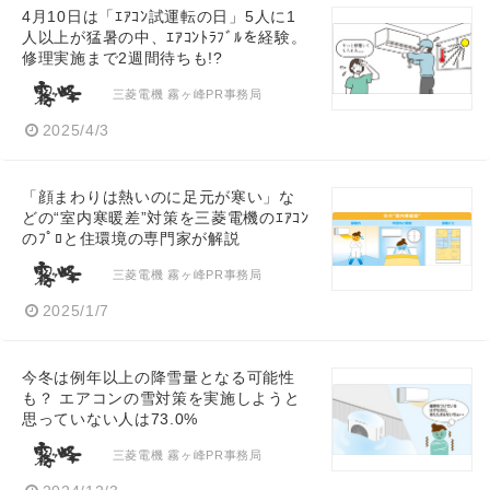
4月10日は「ｴｱｺﾝ試運転の日」5人に1
人以上が猛暑の中、ｴｱｺﾝﾄﾗﾌﾞﾙを経験。
修理実施まで2週間待ちも!?
三菱電機 霧ヶ峰PR事務局
2025/4/3
「顔まわりは熱いのに足元が寒い」な
どの“室内寒暖差”対策を三菱電機のｴｱｺﾝ
のﾌﾟﾛと住環境の専門家が解説
三菱電機 霧ヶ峰PR事務局
2025/1/7
今冬は例年以上の降雪量となる可能性
も？ エアコンの雪対策を実施しようと
思っていない人は73.0%
三菱電機 霧ヶ峰PR事務局