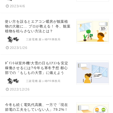
2023/4/6
使い方を誤るとエアコン暖房が観葉植
物の大敵に… プロが教える！ 冬、観葉
植物を枯らさない方法とは？
三菱電機 霧ヶ峰PR事務局
2023/1/26
ﾎﾟｲﾝﾄは室外機!大雪の日もｴｱｺﾝを安定
稼働させるには?今年も寒冬予想 都心
部での「もしもの大雪」に備えよう
三菱電機 霧ヶ峰PR事務局
2022/12/26
今冬も続く電気代高騰、一方で「現在
節電の工夫をしていない人」79.2%！