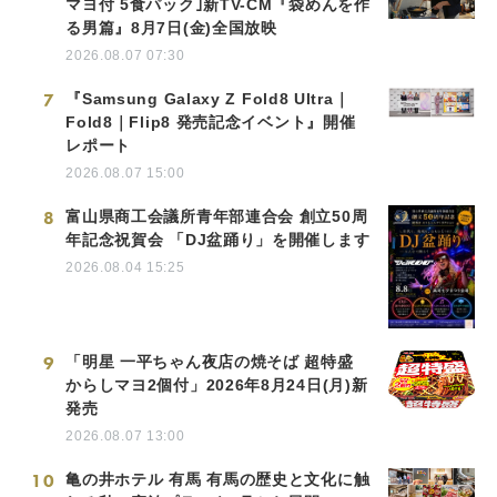
マヨ付 5食パック｣新TV-CM『袋めんを作
る男篇』8月7日(金)全国放映
2026.08.07 07:30
7
『Samsung Galaxy Z Fold8 Ultra｜
Fold8｜Flip8 発売記念イベント』開催
レポート
2026.08.07 15:00
8
富山県商工会議所青年部連合会 創立50周
年記念祝賀会 「DJ盆踊り」を開催します
2026.08.04 15:25
9
「明星 一平ちゃん夜店の焼そば 超特盛
からしマヨ2個付」2026年8月24日(月)新
発売
2026.08.07 13:00
10
亀の井ホテル 有馬 有馬の歴史と文化に触