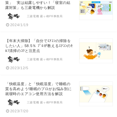
策」 実は結露しやすい！「寝室の結
露対策」も三菱電機から解説
三菱電機 霧ヶ峰PR事務局
2024/1/19
【年末大掃除】「自分でｴｱｺﾝの掃除を
したい人」58.5％ ﾌﾟﾛが教えるｴｱｺﾝのｾ
ﾙﾌ清掃のｺﾂと注意点
三菱電機 霧ヶ峰PR事務局
2023/12/5
「快眠温度」と「快眠湿度」で睡眠の
質を高めよう!睡眠のプロがお悩み別に
就寝時のエアコン使用方法を解説
三菱電機 霧ヶ峰PR事務局
2023/7/20