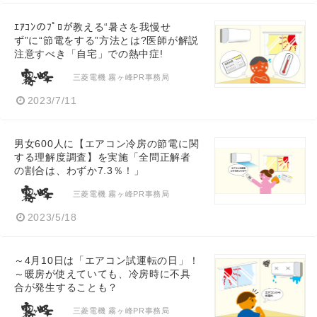
ｴｱｺﾝのﾌﾟﾛが教える“暑さを我慢せ
ず”に“節電をする”方法とは?医師が解説
注意すべき「自宅」での熱中症!
三菱電機 霧ヶ峰PR事務局
2023/7/11
男女600人に【エアコン冷房の節電に関
する理解度調査】を実施「全問正解者
の割合は、わずか7.3％！」
三菱電機 霧ヶ峰PR事務局
2023/5/18
～4月10日は「エアコン試運転の日」！
～暖房が使えていても、冷房時に不具
合が発生することも？
三菱電機 霧ヶ峰PR事務局