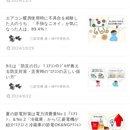
2024/12/3
エアコン暖房使用時に不具合を経験し
た人のうち、「不快なニオイ」が気に
なった人は、89.4%！
三菱電機 霧ヶ峰PR事務局
2024/10/29
9/1は「防災の日」！ｴｱｺﾝのﾌﾟﾛが教え
る防災対策・災害時の“ｴｱｺﾝの正しい扱
い方”
三菱電機 霧ヶ峰PR事務局
2024/8/22
夏の節電対策は電力消費量No.1「ｴｱｺ
ﾝ」＆No.2「冷蔵庫」から!三菱電機が
紹介!ｴｱｺﾝと冷蔵庫の節電OK&NGｱｸｼｮﾝ