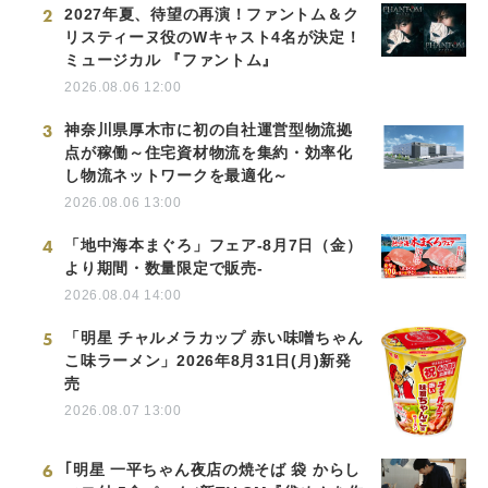
2
2027年夏、待望の再演！ファントム＆ク
リスティーヌ役のWキャスト4名が決定！
ミュージカル 『ファントム』
2026.08.06 12:00
3
神奈川県厚木市に初の自社運営型物流拠
点が稼働～住宅資材物流を集約・効率化
し物流ネットワークを最適化～
2026.08.06 13:00
4
「地中海本まぐろ」フェア-8月7日（金）
より期間・数量限定で販売-
2026.08.04 14:00
5
「明星 チャルメラカップ 赤い味噌ちゃん
こ味ラーメン」2026年8月31日(月)新発
売
2026.08.07 13:00
6
｢明星 一平ちゃん夜店の焼そば 袋 からし