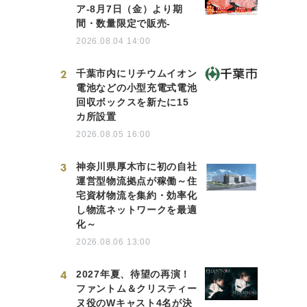
ア-8月7日（金）より期
間・数量限定で販売-
2026.08.04 14:00
2
千葉市内にリチウムイオン
電池などの小型充電式電池
回収ボックスを新たに15
カ所設置
2026.08.05 16:00
3
神奈川県厚木市に初の自社
運営型物流拠点が稼働～住
宅資材物流を集約・効率化
し物流ネットワークを最適
化～
2026.08.06 13:00
4
2027年夏、待望の再演！
ファントム＆クリスティー
ヌ役のWキャスト4名が決