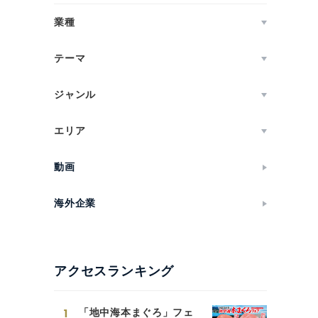
業種
テーマ
ジャンル
エリア
動画
海外企業
アクセスランキング
1
「地中海本まぐろ」フェ