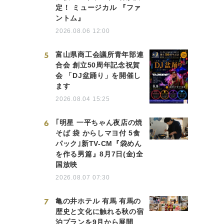
定！ ミュージカル 『ファ
ントム』
2026.08.06 12:00
5
富山県商工会議所青年部連
合会 創立50周年記念祝賀
会 「DJ盆踊り」を開催し
ます
2026.08.04 15:25
6
｢明星 一平ちゃん夜店の焼
そば 袋 からしマヨ付 5食
パック｣新TV-CM『袋めん
を作る男篇』8月7日(金)全
国放映
2026.08.07 07:30
7
亀の井ホテル 有馬 有馬の
歴史と文化に触れる秋の宿
泊プランを9月から展開