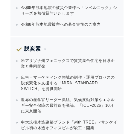
令和8年熊本地震の被災企業様へ「レベルニック」シ
リーズを無償貸与いたします
令和8年熊本地震被害への募金実施のご案内
脱炭素
米アリゾナ州フェニックスで賃貸集合住宅を日系企
業と共同開発
広告・マーケティング領域の制作・運用プロセスの
脱炭素化を支援する「MIRAI STANDARD
SWITCH」を提供開始
世界の産学官リーダー集結。気候変動対策やエネル
ギー安全保障の最前線を議論。「ICEF2026」10月
に東京開催
中大規模木造建築ブランド「with TREE」×サンケイ
ビル初の木造オフィスビルが竣工・開業