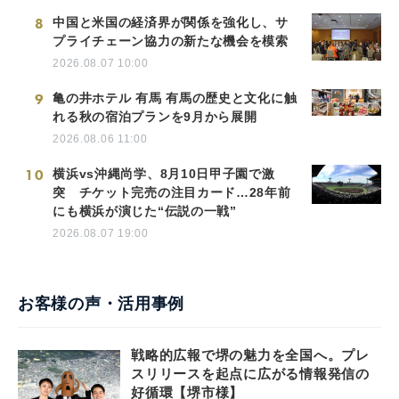
8
中国と米国の経済界が関係を強化し、サ
プライチェーン協力の新たな機会を模索
2026.08.07 10:00
9
亀の井ホテル 有馬 有馬の歴史と文化に触
れる秋の宿泊プランを9月から展開
2026.08.06 11:00
10
横浜vs沖縄尚学、8月10日甲子園で激
突 チケット完売の注目カード…28年前
にも横浜が演じた“伝説の一戦”
2026.08.07 19:00
お客様の声・活用事例
戦略的広報で堺の魅力を全国へ。プレ
スリリースを起点に広がる情報発信の
好循環【堺市様】