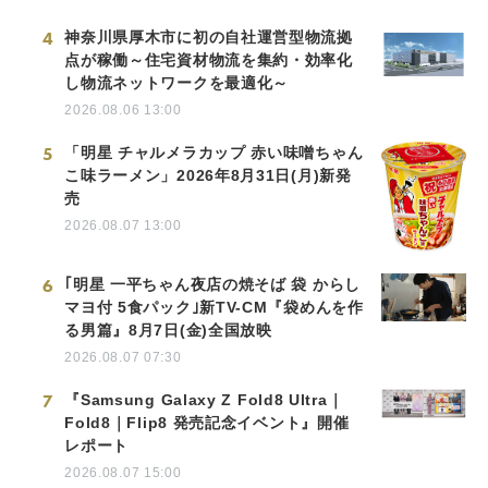
4
神奈川県厚木市に初の自社運営型物流拠
点が稼働～住宅資材物流を集約・効率化
し物流ネットワークを最適化～
2026.08.06 13:00
5
「明星 チャルメラカップ 赤い味噌ちゃん
こ味ラーメン」2026年8月31日(月)新発
売
2026.08.07 13:00
6
｢明星 一平ちゃん夜店の焼そば 袋 からし
マヨ付 5食パック｣新TV-CM『袋めんを作
る男篇』8月7日(金)全国放映
2026.08.07 07:30
7
『Samsung Galaxy Z Fold8 Ultra｜
Fold8｜Flip8 発売記念イベント』開催
レポート
2026.08.07 15:00