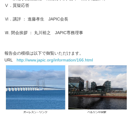
Ⅴ．質疑応答
Ⅵ．講評 ： 進藤孝生 JAPIC会長
Ⅶ. 閉会挨拶 ： 丸川裕之 JAPIC専務理事
報告会の模様は以下で御覧いただけます。
URL
http://www.japic.org/information/166.html