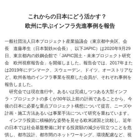
これからの日本にどう活かす？
欧州に学ぶインフラ先進事例を報告
一般社団法人日本プロジェクト産業協議会（東京都中央区、会
長 進藤孝生（日本製鉄㈱会長）、以下JAPIC）は2020年9月29
日、東京都内の鉄鋼会館で「JAPIC国土・未来プロジェクト研究
会 欧州視察報告会」を開催しました。報告会では、2017年また
は2019年にデンマーク、スウェーデン、ドイツ、オーストリアな
ど、欧州各地のインフラ事業を視察した会員が、それぞれ事例を
報告しました。
研究会では現在進行中、あるいは完成しつつある大型インフ
ラ・プロジェクトの多くが30年以上前の計画であることから、今
後の日本に必要な重点プロジェクト構想について提言。ニーズや
計画・施工方法あるいは事業手法について研究を重ねています。
インフラ投資に積極的な姿勢を見せる欧米諸国と比較し、近年
の日本では社会基盤整備に対する投資額の減少が目立つことを危
惧し、都市設計、都市間のネットワーキング、環境配慮など、視