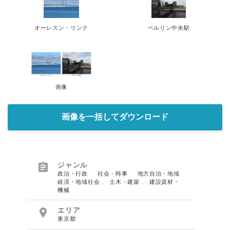
オーレスン・リンク
ベルリン中央駅
画像
画像を一括してダウンロード

ジャンル
政治・行政
、
社会・時事
、
地方自治・地域
経済・地域社会
、
土木・建築
、
建設資材・
機械

エリア
東京都