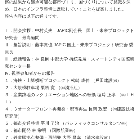
察の結果から継承可能な都市づくり、国づくりについて見識を深
め、日本のインフラ整備に反映していくことを提案しました。
報告内容は以下の通りです。
Ⅰ．開会挨拶：中村英夫 JAPIC副会長 国土・未来プロジェクト
研究会 最高顧問
Ⅱ．趣旨説明：藤本貴也 JAPIC 国⼟・未来プロジェクト研究会 委
員⻑
Ⅲ．総括報告：林 良嗣 中部⼤学 持続発展・スマートシティ国際研
究センター⻑
Ⅳ. 視察参加者からの報告
１．海峡・⼭脈横断プロジェクト 松崎 成伸 （⼾⽥建設㈱）
２．⼤規模駐⾞場 栗栖 寛 （㈱淺沼組）
３．産業跡地のレクリエーション地区への転換 塩﨑 正孝 （㈱ＩＨ
Ｉ）
４．ウオーターフロント再開発・都市再⽣ ⻑南 政宏 （㈱建設技術
研究所）
５．都市交通整備 平川 了治 （パシフィックコンサルタンツ㈱）
６．都市開発 林 栄明 （国際航業㈱）
７．鉄道駅拠点整備・再開発 ⼤野 昌幸 （清⽔建設㈱）