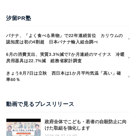
汐留PR塾
バナナ、「よく食べる果物」で22年連続首位 カリウムの
認知度は初の4割超 日本バナナ輸入組合調べ
6月の消費支出、実質3.3%減で7か月連続のマイナス 冷暖
房用器具は22.7%減 総務省家計調査
きょう8月7日は立秋 西日本は1か月平均気温「高い」確
率60％
動画で見るプレスリリース
政府全体でこども・若者の自殺防止に向
けた取組を強化します