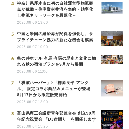
4
神奈川県厚木市に初の自社運営型物流拠
点が稼働～住宅資材物流を集約・効率化
し物流ネットワークを最適化～
2026.08.06 13:00
5
中国と米国の経済界が関係を強化し、サ
プライチェーン協力の新たな機会を模索
2026.08.07 10:00
6
亀の井ホテル 有馬 有馬の歴史と文化に触
れる秋の宿泊プランを9月から展開
2026.08.06 11:00
7
「横濱ハーバー」×「柳原良平 アンク
ル」 限定コラボ商品＆メニューが登場
8月17日から限定販売開始
2026.08.07 13:00
8
富山県商工会議所青年部連合会 創立50周
年記念祝賀会 「DJ盆踊り」を開催します
2026.08.04 15:25