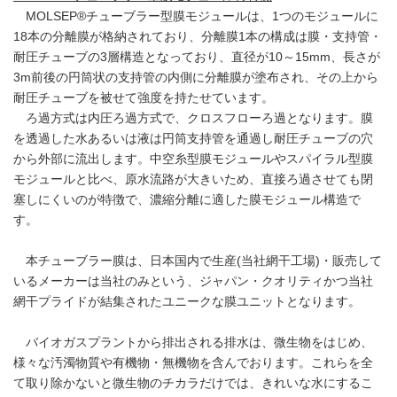
MOLSEP®チューブラー型膜モジュールは、1つのモジュールに
18本の分離膜が格納されており、分離膜1本の構成は膜・支持管・
耐圧チューブの3層構造となっており、直径が10～15mm、長さが
3m前後の円筒状の支持管の内側に分離膜が塗布され、その上から
耐圧チューブを被せて強度を持たせています。
ろ過方式は内圧ろ過方式で、クロスフローろ過となります。膜
を透過した水あるいは液は円筒支持管を通過し耐圧チューブの穴
から外部に流出します。中空糸型膜モジュールやスパイラル型膜
モジュールと比べ、原水流路が大きいため、直接ろ過させても閉
塞しにくいのが特徴で、濃縮分離に適した膜モジュール構造で
す。
本チューブラー膜は、日本国内で生産(当社網干工場)・販売して
いるメーカーは当社のみという、ジャパン・クオリティかつ当社
網干プライドが結集されたユニークな膜ユニットとなります。
バイオガスプラントから排出される排水は、微生物をはじめ、
様々な汚濁物質や有機物・無機物を含んでおります。これらを全
て取り除かないと微生物のチカラだけでは、きれいな水にするこ