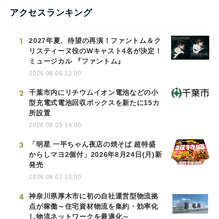
アクセスランキング
1
2027年夏、待望の再演！ファントム＆ク
リスティーヌ役のWキャスト4名が決定！
ミュージカル 『ファントム』
2026.08.06 12:00
2
千葉市内にリチウムイオン電池などの小
型充電式電池回収ボックスを新たに15カ
所設置
2026.08.05 16:00
3
「明星 一平ちゃん夜店の焼そば 超特盛
からしマヨ2個付」2026年8月24日(月)新
発売
2026.08.07 13:00
4
神奈川県厚木市に初の自社運営型物流拠
点が稼働～住宅資材物流を集約・効率化
し物流ネットワークを最適化～