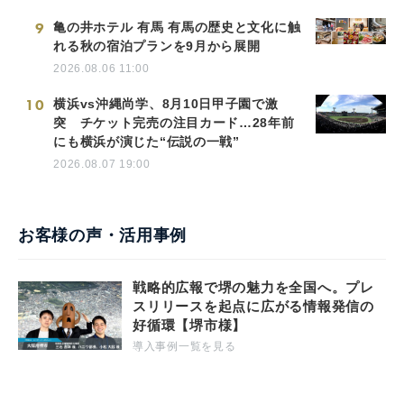
9
亀の井ホテル 有馬 有馬の歴史と文化に触
れる秋の宿泊プランを9月から展開
2026.08.06 11:00
10
横浜vs沖縄尚学、8月10日甲子園で激
突 チケット完売の注目カード…28年前
にも横浜が演じた“伝説の一戦”
2026.08.07 19:00
お客様の声・活用事例
戦略的広報で堺の魅力を全国へ。プレ
スリリースを起点に広がる情報発信の
好循環【堺市様】
導入事例一覧を見る