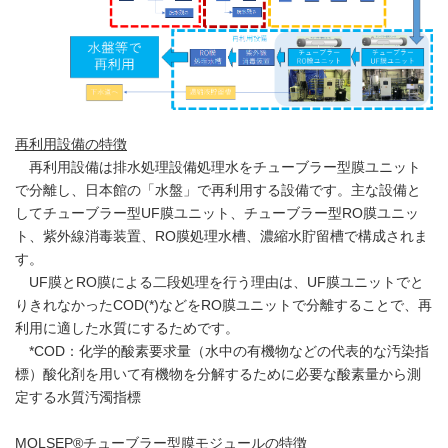
再利用設備の特徴
再利用設備は排水処理設備処理水をチューブラー型膜ユニット
で分離し、日本館の「水盤」で再利用する設備です。主な設備と
してチューブラー型UF膜ユニット、チューブラー型RO膜ユニッ
ト、紫外線消毒装置、RO膜処理水槽、濃縮水貯留槽で構成されま
す。
UF膜とRO膜による二段処理を行う理由は、UF膜ユニットでと
りきれなかったCOD(*)などをRO膜ユニットで分離することで、再
利用に適した水質にするためです。
*COD：化学的酸素要求量（水中の有機物などの代表的な汚染指
標）酸化剤を用いて有機物を分解するために必要な酸素量から測
定する水質汚濁指標
MOLSEP®
チューブラー型膜モジュールの特徴