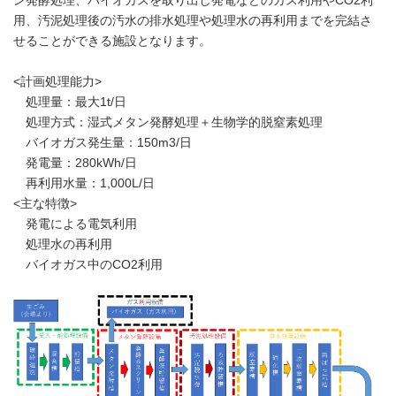
ン発酵処理、バイオガスを取り出し発電などのガス利用やCO2利
用、汚泥処理後の汚水の排水処理や処理水の再利用までを完結さ
せることができる施設となります。
<計画処理能力>
処理量：最大1t/日
処理方式：湿式メタン発酵処理＋生物学的脱窒素処理
バイオガス発生量：150m3/日
発電量：280kWh/日
再利用水量：1,000L/日
<主な特徴>
発電による電気利用
処理水の再利用
バイオガス中のCO2利用