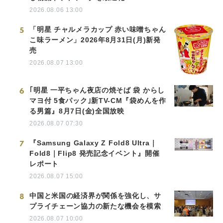
2026.08.06 13:00
5
「明星 チャルメラカップ 赤い味噌ちゃん
こ味ラーメン」2026年8月31日(月)新発
売
2026.08.07 13:00
6
｢明星 一平ちゃん夜店の焼そば 袋 からし
マヨ付 5食パック｣新TV-CM『袋めんを作
る男篇』8月7日(金)全国放映
2026.08.07 07:30
7
『Samsung Galaxy Z Fold8 Ultra｜
Fold8｜Flip8 発売記念イベント』開催
レポート
2026.08.07 15:00
8
中国と米国の経済界が関係を強化し、サ
プライチェーン協力の新たな機会を模索
2026.08.07 10:00