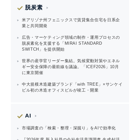
脱炭素
米アリゾナ州フェニックスで賃貸集合住宅を日系企
業と共同開発
広告・マーケティング領域の制作・運用プロセスの
脱炭素化を支援する「MIRAI STANDARD
SWITCH」を提供開始
世界の産学官リーダー集結。気候変動対策やエネル
ギー安全保障の最前線を議論。「ICEF2026」10月
に東京開催
中大規模木造建築ブランド「with TREE」×サンケイ
ビル初の木造オフィスビルが竣工・開業
AI
市場調査の「検索・整理・深掘り」をAIで効率化
『2026年度 新入社員の会社生活意識調査 生成AI活