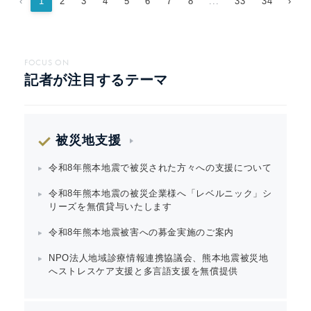
‹
1
2
3
4
5
6
7
8
...
33
34
›
FOCUS ON
記者が注目するテーマ
被災地支援
令和8年熊本地震で被災された方々への支援について
令和8年熊本地震の被災企業様へ「レベルニック」シ
リーズを無償貸与いたします
令和8年熊本地震被害への募金実施のご案内
NPO法人地域診療情報連携協議会、熊本地震被災地
へストレスケア支援と多言語支援を無償提供