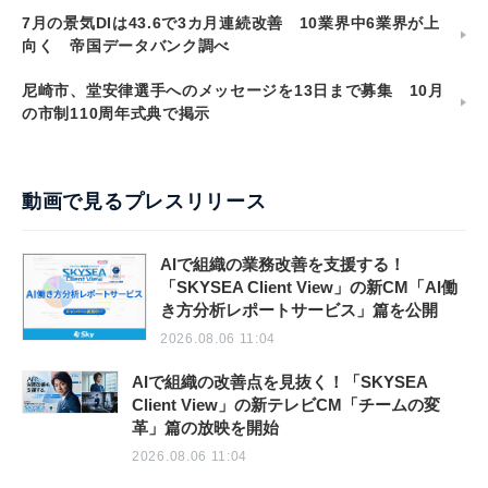
7月の景気DIは43.6で3カ月連続改善 10業界中6業界が上
向く 帝国データバンク調べ
尼崎市、堂安律選手へのメッセージを13日まで募集 10月
の市制110周年式典で掲示
動画で見るプレスリリース
AIで組織の業務改善を支援する！
「SKYSEA Client View」の新CM「AI働
き方分析レポートサービス」篇を公開
2026.08.06 11:04
AIで組織の改善点を見抜く！「SKYSEA
Client View」の新テレビCM「チームの変
革」篇の放映を開始
2026.08.06 11:04