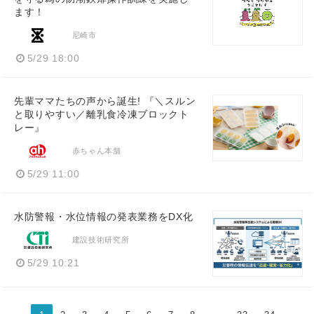
ます！
尼崎市
5/29 18:00
先輩ママたちの声から誕生! 『＼スルン
と取りやすい／離乳食冷凍ブロックト
レー』
赤ちゃん本舗
5/29 11:00
水防警報・水位情報の発表業務をDX化
建設技術研究所
5/29 10:21