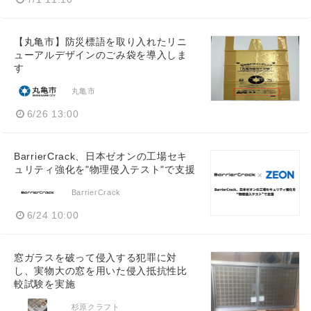
【丸亀市】防災標語を取り入れたリニ
ューアルデザインのごみ袋を導入しま
す
丸亀市
6/26 13:00
BarrierCrack、日本ゼオンの工場セキ
ュリティ強化を"物理侵入テスト"で支援
BarrierCrack
6/24 10:00
窓ガラスを破って侵入する犯罪に対
し、実物大の窓を用いた侵入抵抗性比
較試験を実施
杉原クラフト