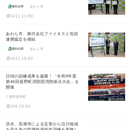
あわら市
6/11 11:00
あわら市、株式会社ファイネスと包括
連携協定を締結
あわら市
6/11 10:00
日頃の訓練成果を披露！「令和8年度
第46回菰野町消防団消防操法大会」を
開催
三重県菰野町
6/9 19:09
洪水、高潮等による災害から沿川地域
を守る為の防潮鉄扉操作訓練を実施し