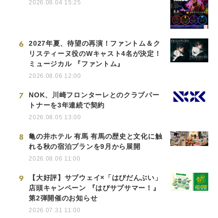
2026.08.04 15:25
6
2027年夏、待望の再演！ファントム＆ク
リスティーヌ役のWキャスト4名が決定！
ミュージカル 『ファントム』
2026.08.06 12:00
7
NOK、川崎フロンターレとのクラブパー
トナーを3年連続で契約
2026.08.05 13:00
8
亀の井ホテル 有馬 有馬の歴史と文化に触
れる秋の宿泊プランを9月から展開
2026.08.06 11:00
9
【大好評】サブウェイ×「はぴだんぶい」
店頭キャンペーン 『はぴサブサマー！』
第2弾開催のお知らせ
2026.07.31 11:00