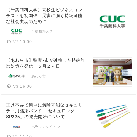
【千葉商科大学】高校生ビジネスコン
テストを初開催―災害に強く持続可能
な社会実現のために
千葉商科大学
7/7 10:00
【あわら市】警察×市が連携した特殊詐
欺対策を発信（６月２４日）
あわら市
7/3 16:00
工具不要で簡単に解除可能なセキュリ
ティ用結束バンド 「セキュロック
SP225」の発売開始について
ヘラマンタイトン
7/1 11:10