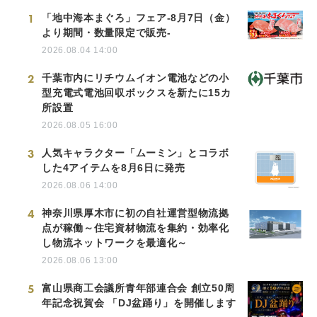
1
「地中海本まぐろ」フェア-8月7日（金）
より期間・数量限定で販売-
2026.08.04 14:00
2
千葉市内にリチウムイオン電池などの小
型充電式電池回収ボックスを新たに15カ
所設置
2026.08.05 16:00
3
人気キャラクター「ムーミン」とコラボ
した4アイテムを8月6日に発売
2026.08.06 14:00
4
神奈川県厚木市に初の自社運営型物流拠
点が稼働～住宅資材物流を集約・効率化
し物流ネットワークを最適化～
2026.08.06 13:00
5
富山県商工会議所青年部連合会 創立50周
年記念祝賀会 「DJ盆踊り」を開催します