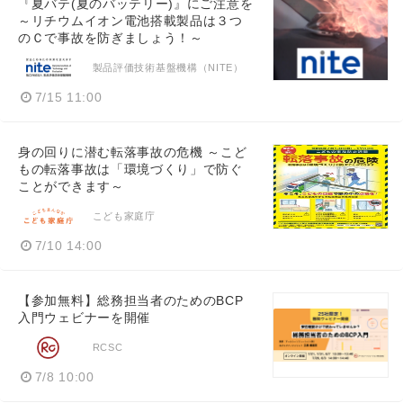
『夏バテ(夏のバッテリー)』にご注意を
～リチウムイオン電池搭載製品は３つ
のＣで事故を防ぎましょう！～
製品評価技術基盤機構（NITE）
7/15 11:00
身の回りに潜む転落事故の危機 ～こど
もの転落事故は「環境づくり」で防ぐ
ことができます～
こども家庭庁
7/10 14:00
【参加無料】総務担当者のためのBCP
入門ウェビナーを開催
RCSC
7/8 10:00