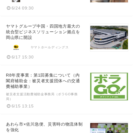
6/24 09:30
ヤマトグループ中国・四国地方最大の
統合型ビジネスソリューション拠点を
岡山県に開設
ヤマトホールディングス
6/17 15:30
R8年度事業：第1回募集について（内
閣府補助金：被災者支援団体への交通
費補助事業）
被災者支援活動費補助金事務局（ボラGO事務
局）
6/15 13:15
あわら市×佐川急便、災害時の物流体制
を強化