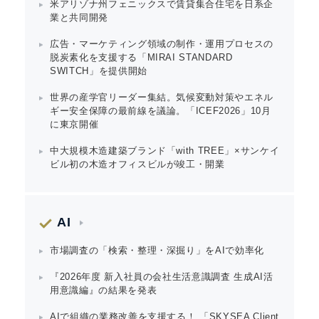
米アリゾナ州フェニックスで賃貸集合住宅を日系企
業と共同開発
広告・マーケティング領域の制作・運用プロセスの
脱炭素化を支援する「MIRAI STANDARD
SWITCH」を提供開始
世界の産学官リーダー集結。気候変動対策やエネル
ギー安全保障の最前線を議論。「ICEF2026」10月
に東京開催
中大規模木造建築ブランド「with TREE」×サンケイ
ビル初の木造オフィスビルが竣工・開業
Japanese
AI
市場調査の「検索・整理・深掘り」をAIで効率化
English
『2026年度 新入社員の会社生活意識調査 生成AI活
用意識編』の結果を発表
AIで組織の業務改善を支援する！ 「SKYSEA Client