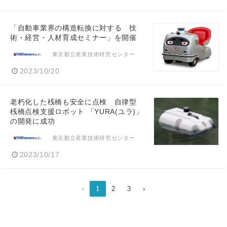
「自動車業界の構造転換に対する 技
術・経営・人材育成セミナー」を開催
東京都立産業技術研究センター
2023/10/20
老朽化した桟橋も安全に点検 自律型
桟橋点検支援ロボット 「YURA(ユラ)」
の開発に成功
東京都立産業技術研究センター
2023/10/17
‹
1
2
3
›