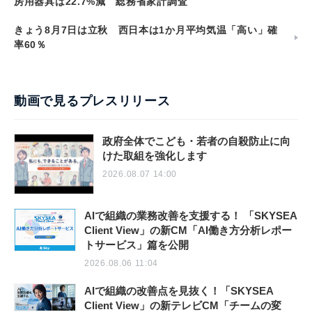
房用器具は22.7%減 総務省家計調査
きょう8月7日は立秋 西日本は1か月平均気温「高い」確
率60％
動画で見るプレスリリース
政府全体でこども・若者の自殺防止に向
けた取組を強化します
2026.08.07 14:00
AIで組織の業務改善を支援する！ 「SKYSEA
Client View」の新CM「AI働き方分析レポー
トサービス」篇を公開
2026.08.06 11:04
AIで組織の改善点を見抜く！「SKYSEA
Client View」の新テレビCM「チームの変