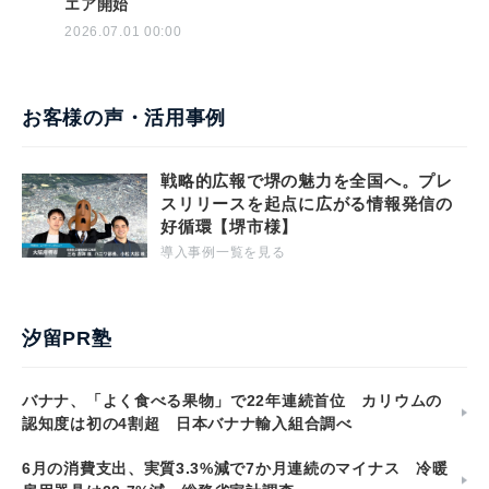
エア開始
2026.07.01 00:00
お客様の声・活用事例
戦略的広報で堺の魅力を全国へ。プレ
スリリースを起点に広がる情報発信の
好循環【堺市様】
導入事例一覧を見る
汐留PR塾
バナナ、「よく食べる果物」で22年連続首位 カリウムの
認知度は初の4割超 日本バナナ輸入組合調べ
6月の消費支出、実質3.3%減で7か月連続のマイナス 冷暖