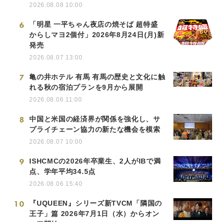
2026.08.08 10:00
6
「明星 一平ちゃん夜店の焼そば 超特盛
からしマヨ2個付」2026年8月24日(月)新
発売
2026.08.07 13:00
7
亀の井ホテル 有馬 有馬の歴史と文化に触
れる秋の宿泊プランを9月から展開
2026.08.06 11:00
8
中国と米国の経済界が関係を強化し、サ
プライチェーン協力の新たな機会を模索
2026.08.07 10:00
9
ISHCMCの2026年卒業生、2人がIBで満
点、学年平均34.5点
2026.08.06 15:40
10
『UQUEEN』シリーズ新TVCM「隣国の
王子」篇 2026年7月1日（水）からオン