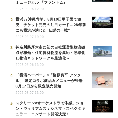
ミュージカル 『ファントム』
2026.08.06 12:00
2
横浜vs沖縄尚学、8月10日甲子園で激
突 チケット完売の注目カード…28年前
にも横浜が演じた“伝説の一戦”
2026.08.07 19:00
3
神奈川県厚木市に初の自社運営型物流拠
点が稼働～住宅資材物流を集約・効率化
し物流ネットワークを最適化～
2026.08.06 13:00
4
「横濱ハーバー」×「柳原良平 アンク
ル」 限定コラボ商品＆メニューが登場
8月17日から限定販売開始
2026.08.07 13:00
5
スクリーン×オーケストラで体感。ジョ
ン・ウィリアムズ：シネマ・スペクタキ
ュラー・コンサート開催決定！