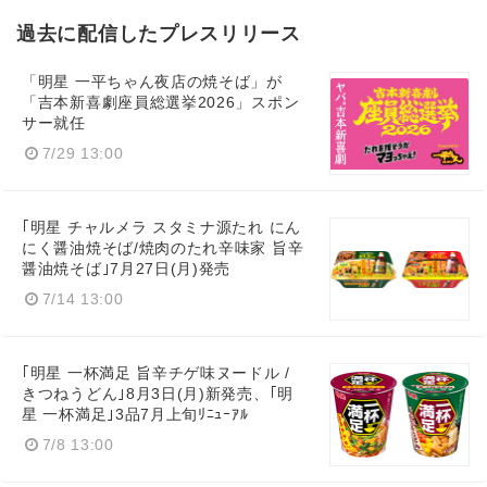
過去に配信したプレスリリース
「明星 一平ちゃん夜店の焼そば」が
「吉本新喜劇座員総選挙2026」スポン
サー就任
7/29 13:00
｢明星 チャルメラ スタミナ源たれ にん
にく醤油焼そば/焼肉のたれ辛味家 旨辛
醤油焼そば｣7月27日(月)発売
7/14 13:00
｢明星 一杯満足 旨辛チゲ味ヌードル /
きつねうどん｣8月3日(月)新発売、｢明
星 一杯満足｣3品7月上旬ﾘﾆｭｰｱﾙ
7/8 13:00