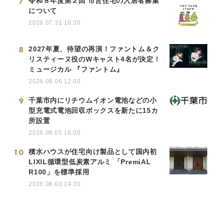
7
令和８年度第２回 市営住宅の入居者募集
について
2026.07.31 16:30
8
2027年夏、待望の再演！ファントム＆ク
リスティーヌ役のWキャスト4名が決定！
ミュージカル 『ファントム』
2026.08.06 12:00
9
千葉市内にリチウムイオン電池などの小
型充電式電池回収ボックスを新たに15カ
所設置
2026.08.05 16:00
10
積水ハウスが住宅向け製品として国内初
LIXIL循環型低炭素アルミ 「PremiAL
R100」を標準採用
2026.08.03 14:30