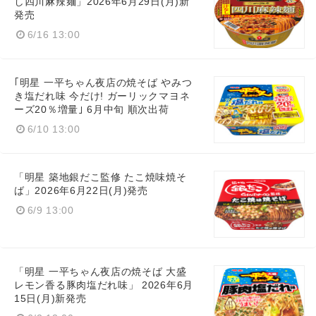
し四川麻辣麺」2026年6月29日(月)新
発売
6/16 13:00
｢明星 一平ちゃん夜店の焼そば やみつ
き塩だれ味 今だけ! ガーリックマヨネ
ーズ20％増量｣ 6月中旬 順次出荷
6/10 13:00
Japanese
「明星 築地銀だこ監修 たこ焼味焼そ
ば」2026年6月22日(月)発売
6/9 13:00
English
「明星 一平ちゃん夜店の焼そば 大盛
レモン香る豚肉塩だれ味」 2026年6月
15日(月)新発売