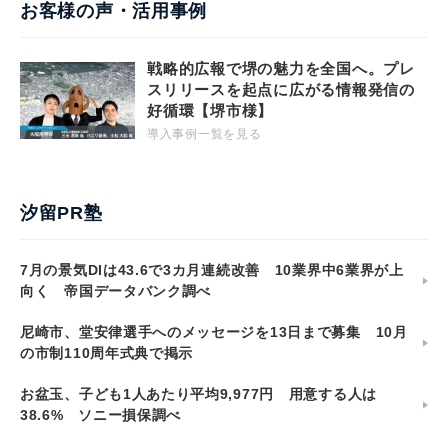
お客様の声・活用事例
戦略的広報で堺の魅力を全国へ。プレ
スリリースを起点に広がる情報発信の
好循環【堺市様】
導入事例一覧を見る
汐留PR塾
7月の景気DIは43.6で3カ月連続改善 10業界中6業界が上
向く 帝国データバンク調べ
尼崎市、堂安律選手へのメッセージを13日まで募集 10月
の市制110周年式典で掲示
お盆玉、子ども1人あたり平均9,977円 用意する人は
38.6% ソニー損保調べ