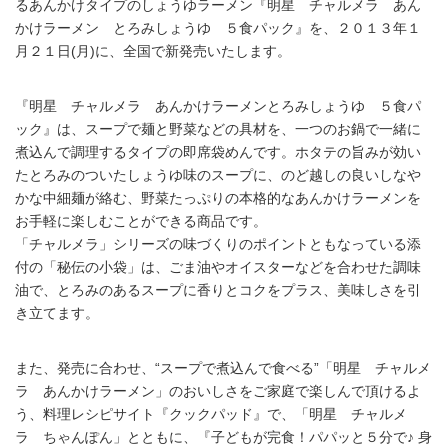
るあんかけタイプのしょうゆラーメン『明星 チャルメラ あん
かけラーメン とろみしょうゆ ５食パック』を、２０１３年１
月２１日(月)に、全国で新発売いたします。
『明星 チャルメラ あんかけラーメンとろみしょうゆ ５食パ
ック』は、スープで麺と野菜などの具材を、一つのお鍋で一緒に
煮込んで調理するタイプの即席袋めんです。ホタテの旨みが効い
たとろみのついたしょうゆ味のスープに、のど越しの良いしなや
かな中細麺が絡む、野菜たっぷりの本格的なあんかけラーメンを
お手軽に楽しむことができる商品です。
「チャルメラ」シリーズの味づくりのポイントともなっている添
付の「秘伝の小袋」は、ごま油やオイスターなどを合わせた調味
油で、とろみのあるスープに香りとコクをプラス、美味しさを引
き立てます。
また、発売に合わせ、“スープで煮込んで食べる”「明星 チャルメ
ラ あんかけラーメン」のおいしさをご家庭で楽しんで頂けるよ
う、料理レシピサイト『クックパッド』で、「明星 チャルメ
ラ ちゃんぽん」とともに、『子どもが完食！パパッと５分で♪ 身