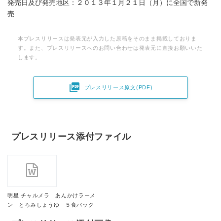
発売日及び発売地区：２０１３年１月２１日（月）に全国で新発
売
本プレスリリースは発表元が入力した原稿をそのまま掲載しておりま
す。また、プレスリリースへのお問い合わせは発表元に直接お願いいた
します。

プレスリリース原文(PDF)
プレスリリース添付ファイル
明星 チャルメラ あんかけラーメ
ン とろみしょうゆ ５食パック