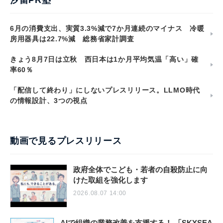
汐留PR塾
6月の消費支出、実質3.3%減で7か月連続のマイナス 冷暖
房用器具は22.7%減 総務省家計調査
きょう8月7日は立秋 西日本は1か月平均気温「高い」確
率60％
「配信して終わり」にしないプレスリリース。LLMO時代
の情報設計、3つの視点
動画で見るプレスリリース
政府全体でこども・若者の自殺防止に向
けた取組を強化します
2026.08.07 14:00
AIで組織の業務改善を支援する！ 「SKYSEA