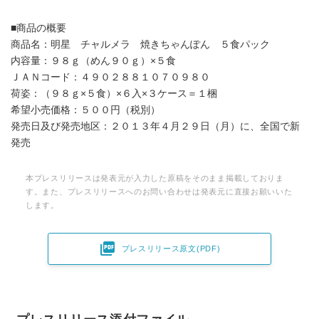
■商品の概要
商品名：明星 チャルメラ 焼きちゃんぽん ５食パック
内容量：９８ｇ（めん９０ｇ）×５食
ＪＡＮコード：４９０２８８１０７０９８０
荷姿：（９８ｇ×５食）×６入×３ケース＝１梱
希望小売価格：５００円（税別）
発売日及び発売地区：２０１３年４月２９日（月）に、全国で新
発売
本プレスリリースは発表元が入力した原稿をそのまま掲載しておりま
す。また、プレスリリースへのお問い合わせは発表元に直接お願いいた
します。

プレスリリース原文(PDF)