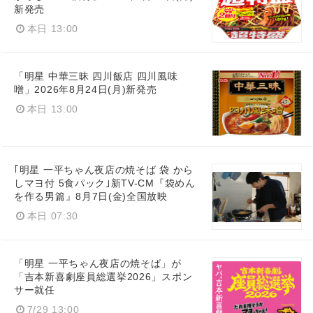
新発売
本日 13:00
Japanese
「明星 中華三昧 四川飯店 四川風味
噌」2026年8月24日(月)新発売
本日 13:00
English
｢明星 一平ちゃん夜店の焼そば 袋 から
しマヨ付 5食パック｣新TV-CM『袋めん
を作る男篇』8月7日(金)全国放映
本日 07:30
「明星 一平ちゃん夜店の焼そば」が
「吉本新喜劇座員総選挙2026」スポン
サー就任
7/29 13:00