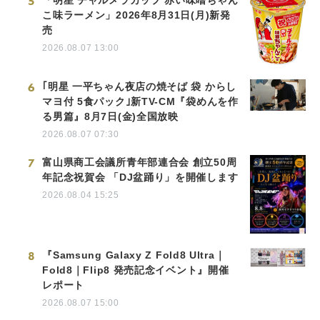
5
こ味ラーメン」2026年8月31日(月)新発
売
2026.08.07 13:00
6
｢明星 一平ちゃん夜店の焼そば 袋 からし
マヨ付 5食パック｣新TV-CM『袋めんを作
る男篇』8月7日(金)全国放映
2026.08.07 07:30
7
富山県商工会議所青年部連合会 創立50周
年記念祝賀会 「DJ盆踊り」を開催します
2026.08.04 15:25
8
『Samsung Galaxy Z Fold8 Ultra｜
Fold8｜Flip8 発売記念イベント』開催
レポート
2026.08.07 15:00