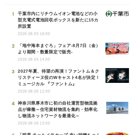
1
千葉市内にリチウムイオン電池などの小
型充電式電池回収ボックスを新たに15カ
所設置
2026.08.05 16:00
2
「地中海本まぐろ」フェア-8月7日（金）
より期間・数量限定で販売-
2026.08.04 14:00
3
2027年夏、待望の再演！ファントム＆ク
リスティーヌ役のWキャスト4名が決定！
ミュージカル 『ファントム』
2026.08.06 12:00
4
神奈川県厚木市に初の自社運営型物流拠
点が稼働～住宅資材物流を集約・効率化
し物流ネットワークを最適化～
2026.08.06 13:00
「明星 チャルメラカップ 赤い味噌ちゃん