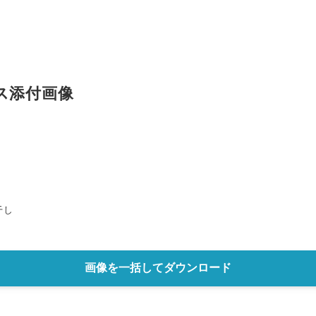
ス添付画像
Japanese
干し
画像を一括してダウンロード