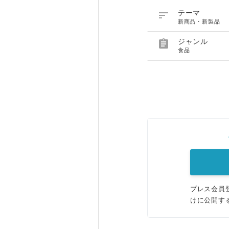

テーマ
新商品・新製品

ジャンル
食品
プレス会員
けに公開す