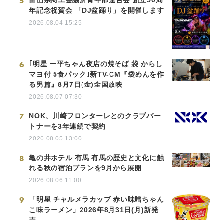
5
年記念祝賀会 「DJ盆踊り」を開催します
2026.08.04 15:25
6
｢明星 一平ちゃん夜店の焼そば 袋 からし
マヨ付 5食パック｣新TV-CM『袋めんを作
る男篇』8月7日(金)全国放映
2026.08.07 07:30
7
NOK、川崎フロンターレとのクラブパー
トナーを3年連続で契約
2026.08.05 13:00
8
亀の井ホテル 有馬 有馬の歴史と文化に触
れる秋の宿泊プランを9月から展開
2026.08.06 11:00
9
「明星 チャルメラカップ 赤い味噌ちゃん
こ味ラーメン」2026年8月31日(月)新発