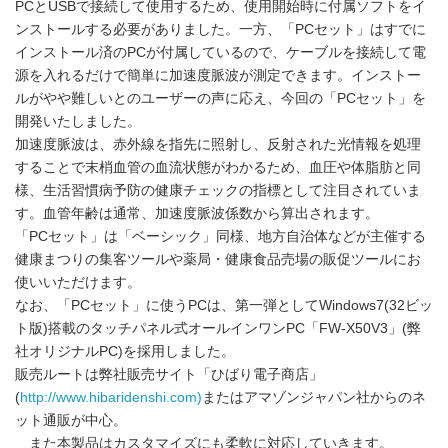
PCとUSBで接続して使用するため、使用開始時に付属ソフトをイ
ンストールする必要がありました。一方、「PCセット」はすでに
インストール済のPCが付属しているので、ケーブルを接続して電
源を入れるだけで簡単に加速度脈波が測定できます。インストー
ルがやや難しいとのユーザーの声に応え、今回の「PCセット」を
開発いたしました。
加速度脈波は、赤外線を指先に照射し、反射された光情報を処理
することで末梢血管の血流状態がわかるため、血圧や体脂肪と同
様、生活習慣病予防の健康チェックの指標として注目されていま
す。血管年齢は通常、加速度脈波係数から算出されます。
「PCセット」は「ベーシック」同様、地方自治体などが主催する
健康まつりの集客ツールや薬局・健康食品売場の販促ツールにお
使いいただけます。
なお、「PCセット」に使うPCは、第一弾としてWindows7(32ビッ
ト版)搭載のタッチパネル式オールインワンPC「FW-X50V3」(弊
社オリジナルPC)を採用しました。
販売ルートは弊社販売サイト「ひばり電子商店」
(
http://www.hibaridenshi.com)
またはアマゾンジャパン社からのネ
ット通販が中心。
また本製品はカスタマイズにも柔軟に対応していきます。