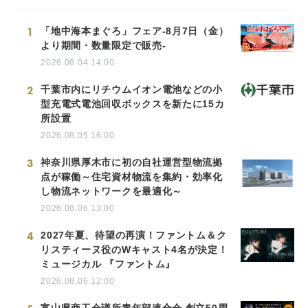
1
「地中海本まぐろ」フェア-8月7日（金）
より期間・数量限定で販売-
2026.08.04 14:00
2
千葉市内にリチウムイオン電池などの小
型充電式電池回収ボックスを新たに15カ
所設置
2026.08.05 16:00
3
神奈川県厚木市に初の自社運営型物流拠
点が稼働～住宅資材物流を集約・効率化
し物流ネットワークを最適化～
2026.08.06 13:00
4
2027年夏、待望の再演！ファントム＆ク
リスティーヌ役のWキャスト4名が決定！
ミュージカル 『ファントム』
2026.08.06 12:00
富山県商工会議所青年部連合会 創立50周