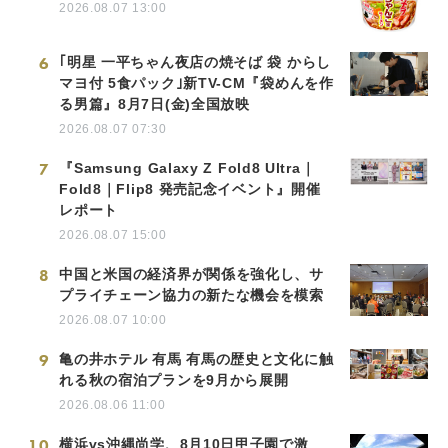
2026.08.07 13:00
6
｢明星 一平ちゃん夜店の焼そば 袋 からし
マヨ付 5食パック｣新TV-CM『袋めんを作
る男篇』8月7日(金)全国放映
2026.08.07 07:30
7
『Samsung Galaxy Z Fold8 Ultra｜
Fold8｜Flip8 発売記念イベント』開催
レポート
2026.08.07 15:00
8
中国と米国の経済界が関係を強化し、サ
プライチェーン協力の新たな機会を模索
2026.08.07 10:00
9
亀の井ホテル 有馬 有馬の歴史と文化に触
れる秋の宿泊プランを9月から展開
2026.08.06 11:00
10
横浜vs沖縄尚学、8月10日甲子園で激