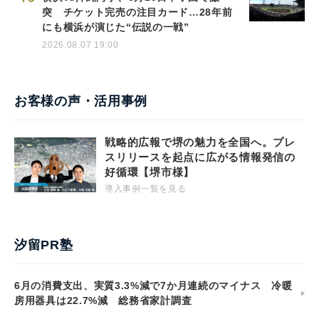
突 チケット完売の注目カード…28年前
にも横浜が演じた“伝説の一戦”
2026.08.07 19:00
お客様の声・活用事例
戦略的広報で堺の魅力を全国へ。プレ
スリリースを起点に広がる情報発信の
好循環【堺市様】
導入事例一覧を見る
汐留PR塾
6月の消費支出、実質3.3%減で7か月連続のマイナス 冷暖
房用器具は22.7%減 総務省家計調査