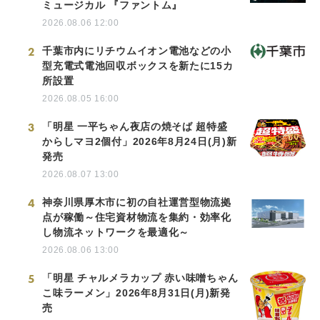
ミュージカル 『ファントム』
2026.08.06 12:00
2
千葉市内にリチウムイオン電池などの小
型充電式電池回収ボックスを新たに15カ
所設置
2026.08.05 16:00
3
「明星 一平ちゃん夜店の焼そば 超特盛
からしマヨ2個付」2026年8月24日(月)新
発売
2026.08.07 13:00
4
神奈川県厚木市に初の自社運営型物流拠
点が稼働～住宅資材物流を集約・効率化
し物流ネットワークを最適化～
2026.08.06 13:00
5
「明星 チャルメラカップ 赤い味噌ちゃん
こ味ラーメン」2026年8月31日(月)新発
売