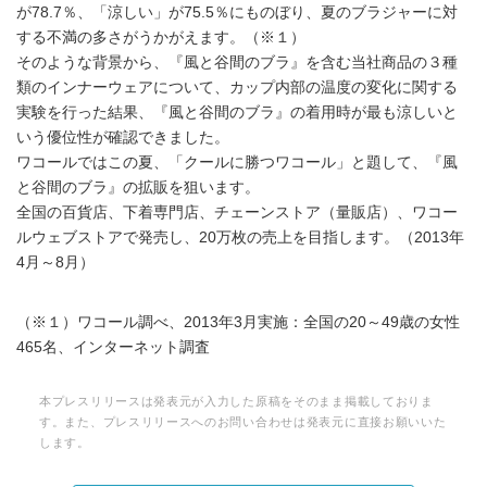
が78.7％、「涼しい」が75.5％にものぼり、夏のブラジャーに対
する不満の多さがうかがえます。（※１）
そのような背景から、『風と谷間のブラ』を含む当社商品の３種
類のインナーウェアについて、カップ内部の温度の変化に関する
実験を行った結果、『風と谷間のブラ』の着用時が最も涼しいと
いう優位性が確認できました。
ワコールではこの夏、「クールに勝つワコール」と題して、『風
と谷間のブラ』の拡販を狙います。
全国の百貨店、下着専門店、チェーンストア（量販店）、ワコー
ルウェブストアで発売し、20万枚の売上を目指します。（2013年
4月～8月）
（※１）ワコール調べ、2013年3月実施：全国の20～49歳の女性
465名、インターネット調査
本プレスリリースは発表元が入力した原稿をそのまま掲載しておりま
す。また、プレスリリースへのお問い合わせは発表元に直接お願いいた
します。