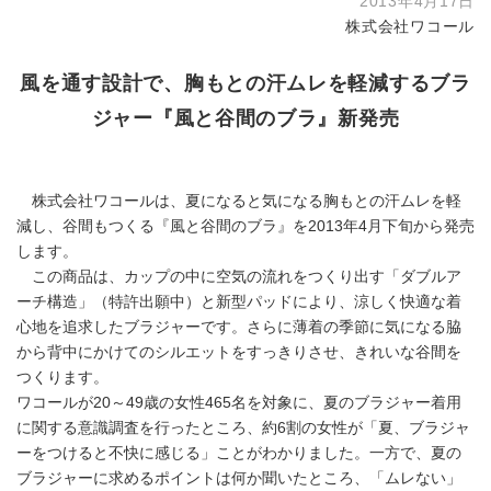
2013年4月17日
株式会社ワコール
風を通す設計で、胸もとの汗ムレを軽減するブラ
ジャー『風と谷間のブラ』新発売
株式会社ワコールは、夏になると気になる胸もとの汗ムレを軽
減し、谷間もつくる『風と谷間のブラ』を2013年4月下旬から発売
します。
この商品は、カップの中に空気の流れをつくり出す「ダブルア
ーチ構造」（特許出願中）と新型パッドにより、涼しく快適な着
心地を追求したブラジャーです。さらに薄着の季節に気になる脇
から背中にかけてのシルエットをすっきりさせ、きれいな谷間を
つくります。
ワコールが20～49歳の女性465名を対象に、夏のブラジャー着用
に関する意識調査を行ったところ、約6割の女性が「夏、ブラジャ
ーをつけると不快に感じる」ことがわかりました。一方で、夏の
ブラジャーに求めるポイントは何か聞いたところ、「ムレない」