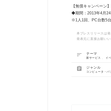
【無償キャンペーン】
◆期間：2013年4月2
※1人1回、PC台数5
本プレスリリースは発
発表元に直接お願いい

テーマ
新サービス
、
イ

ジャンル
コンピュータ・パ