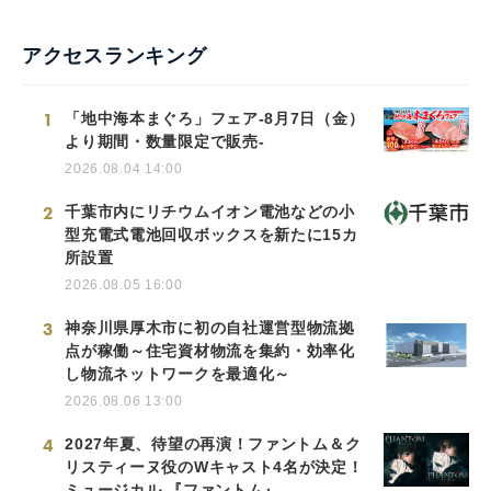
アクセスランキング
1
「地中海本まぐろ」フェア-8月7日（金）
より期間・数量限定で販売-
2026.08.04 14:00
2
千葉市内にリチウムイオン電池などの小
型充電式電池回収ボックスを新たに15カ
所設置
2026.08.05 16:00
3
神奈川県厚木市に初の自社運営型物流拠
点が稼働～住宅資材物流を集約・効率化
し物流ネットワークを最適化～
2026.08.06 13:00
4
2027年夏、待望の再演！ファントム＆ク
リスティーヌ役のWキャスト4名が決定！
ミュージカル 『ファントム』