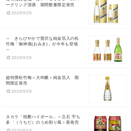
ークリング清酒 期間数量限定発売
2020/9/29
～ きらびやかで贅沢な純金箔入の松
竹梅「御神酒(おみき)」が今年も登場
～
2020/9/29
超特撰松竹梅＜大吟醸＞純金箔入 期
間限定発売
2020/9/29
タカラ「焼酎ハイボール」＜立石 宇ち
多゛（うちだ）のうめ割り風＞新発売
2020/9/10