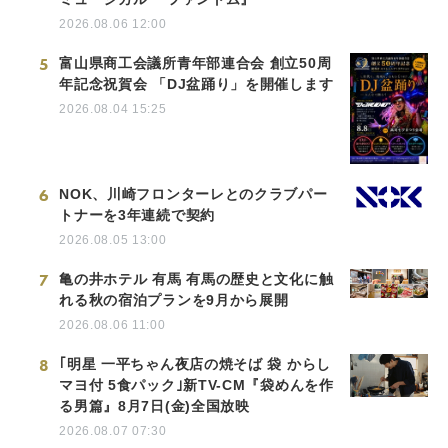
2026.08.06 12:00
5
富山県商工会議所青年部連合会 創立50周
年記念祝賀会 「DJ盆踊り」を開催します
2026.08.04 15:25
6
NOK、川崎フロンターレとのクラブパー
トナーを3年連続で契約
2026.08.05 13:00
7
亀の井ホテル 有馬 有馬の歴史と文化に触
れる秋の宿泊プランを9月から展開
2026.08.06 11:00
8
｢明星 一平ちゃん夜店の焼そば 袋 からし
マヨ付 5食パック｣新TV-CM『袋めんを作
る男篇』8月7日(金)全国放映
2026.08.07 07:30