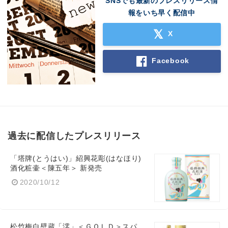
SNSでも最新のプレスリリース情
報をいち早く配信中
X
Facebook
過去に配信したプレスリリース
「塔牌(とうはい)」紹興花彫(はなほり)
酒化粧壷＜陳五年＞ 新発売
2020/10/12
松竹梅白壁蔵「澪」＜ＧＯＬＤ＞スパ