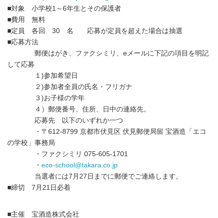
■対象 小学校1～6年生とその保護者
■費用 無料
■定員 各回 30 名 応募が定員を超えた場合は抽選
■応募方法
郵便はがき、ファクシミリ、eメールに下記の項目を明記
して応募
１)参加希望日
２)参加者全員の氏名・フリガナ
３)お子様の学年
４）郵便番号、住所、日中の連絡先。
応募先 以下のいずれか一つ
・〒612-8799 京都市伏見区 伏見郵便局留 宝酒造「エコ
の学校」事務局
・ファクシミリ 075-605-1701
・
eco-school@takara.co.jp
当選者には7月27日までに郵便でご連絡します。
■締切 7月21日必着
■主催 宝酒造株式会社