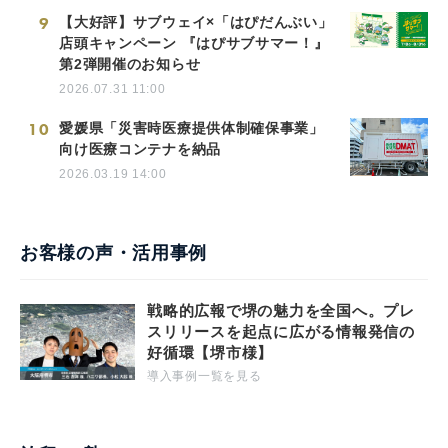
9
【大好評】サブウェイ×「はぴだんぶい」
店頭キャンペーン 『はぴサブサマー！』
第2弾開催のお知らせ
2026.07.31 11:00
10
愛媛県「災害時医療提供体制確保事業」
向け医療コンテナを納品
2026.03.19 14:00
お客様の声・活用事例
戦略的広報で堺の魅力を全国へ。プレ
スリリースを起点に広がる情報発信の
好循環【堺市様】
導入事例一覧を見る