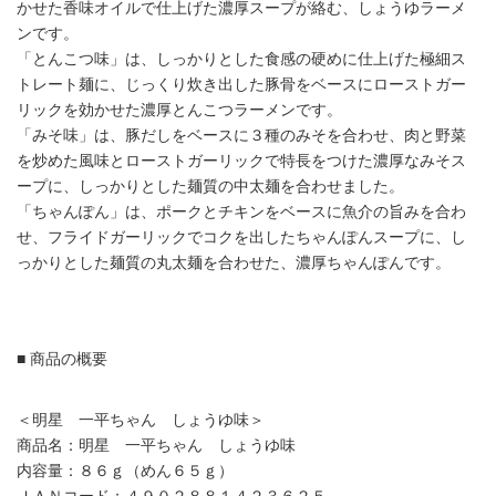
かせた香味オイルで仕上げた濃厚スープが絡む、しょうゆラーメ
ンです。
「とんこつ味」は、しっかりとした食感の硬めに仕上げた極細ス
トレート麺に、じっくり炊き出した豚骨をベースにローストガー
リックを効かせた濃厚とんこつラーメンです。
「みそ味」は、豚だしをベースに３種のみそを合わせ、肉と野菜
を炒めた風味とローストガーリックで特長をつけた濃厚なみそス
ープに、しっかりとした麺質の中太麺を合わせました。
「ちゃんぽん」は、ポークとチキンをベースに魚介の旨みを合わ
せ、フライドガーリックでコクを出したちゃんぽんスープに、し
っかりとした麺質の丸太麺を合わせた、濃厚ちゃんぽんです。
■ 商品の概要
＜明星 一平ちゃん しょうゆ味＞
商品名：明星 一平ちゃん しょうゆ味
内容量：８６ｇ（めん６５ｇ）