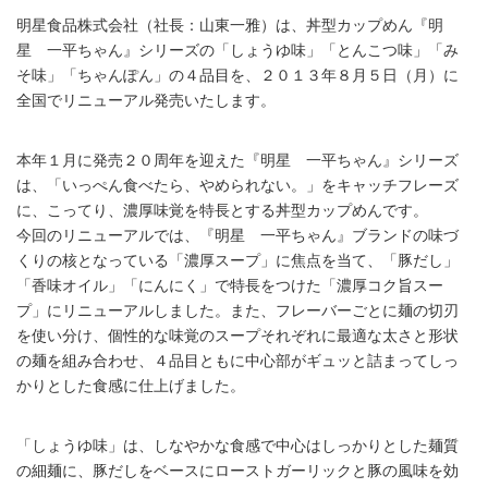
明星食品株式会社（社長：山東一雅）は、丼型カップめん『明
星 一平ちゃん』シリーズの「しょうゆ味」「とんこつ味」「み
そ味」「ちゃんぽん」の４品目を、２０１３年８月５日（月）に
全国でリニューアル発売いたします。
本年１月に発売２０周年を迎えた『明星 一平ちゃん』シリーズ
は、「いっぺん食べたら、やめられない。」をキャッチフレーズ
に、こってり、濃厚味覚を特長とする丼型カップめんです。
今回のリニューアルでは、『明星 一平ちゃん』ブランドの味づ
くりの核となっている「濃厚スープ」に焦点を当て、「豚だし」
「香味オイル」「にんにく」で特長をつけた「濃厚コク旨スー
プ」にリニューアルしました。また、フレーバーごとに麺の切刃
を使い分け、個性的な味覚のスープそれぞれに最適な太さと形状
の麺を組み合わせ、４品目ともに中心部がギュッと詰まってしっ
かりとした食感に仕上げました。
「しょうゆ味」は、しなやかな食感で中心はしっかりとした麺質
の細麺に、豚だしをベースにローストガーリックと豚の風味を効