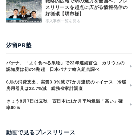
戦略的広報で堺の魅力を全国へ。プレ
スリリースを起点に広がる情報発信の
好循環【堺市様】
導入事例一覧を見る
汐留PR塾
バナナ、「よく食べる果物」で22年連続首位 カリウムの
認知度は初の4割超 日本バナナ輸入組合調べ
6月の消費支出、実質3.3%減で7か月連続のマイナス 冷暖
房用器具は22.7%減 総務省家計調査
きょう8月7日は立秋 西日本は1か月平均気温「高い」確
率60％
動画で見るプレスリリース