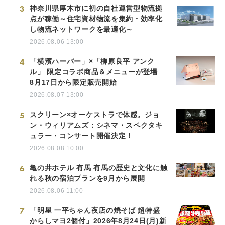
3
神奈川県厚木市に初の自社運営型物流拠
点が稼働～住宅資材物流を集約・効率化
し物流ネットワークを最適化～
2026.08.06 13:00
4
「横濱ハーバー」×「柳原良平 アンク
ル」 限定コラボ商品＆メニューが登場
8月17日から限定販売開始
2026.08.07 13:00
5
スクリーン×オーケストラで体感。ジョ
ン・ウィリアムズ：シネマ・スペクタキ
ュラー・コンサート開催決定！
2026.08.08 10:00
6
亀の井ホテル 有馬 有馬の歴史と文化に触
れる秋の宿泊プランを9月から展開
2026.08.06 11:00
7
「明星 一平ちゃん夜店の焼そば 超特盛
からしマヨ2個付」2026年8月24日(月)新