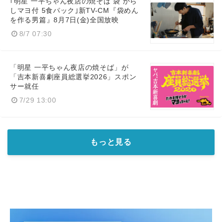
｢明星 一平ちゃん夜店の焼そば 袋 から
しマヨ付 5食パック｣新TV-CM『袋めん
を作る男篇』8月7日(金)全国放映
8/7 07:30
「明星 一平ちゃん夜店の焼そば」が
「吉本新喜劇座員総選挙2026」スポン
サー就任
7/29 13:00
もっと見る