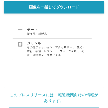
画像を一括してダウンロード

テーマ
新商品・新製品

ジャンル
その他ファッション・アクセサリー
、
観光・
旅行・宿泊・レジャー
、
スポーツ全般
、
公
害・環境保全・リサイクル
このプレスリリースには、報道機関向けの情報が
あります。