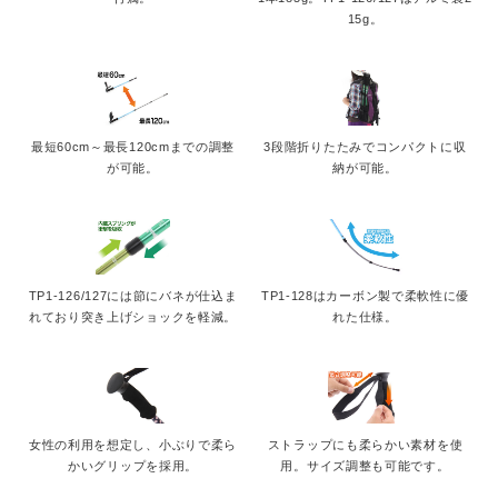
15g。
最短60cm～最長120cmまでの調整
3段階折りたたみでコンパクトに収
が可能。
納が可能。
TP1-126/127には節にバネが仕込ま
TP1-128はカーボン製で柔軟性に優
れており突き上げショックを軽減。
れた仕様。
女性の利用を想定し、小ぶりで柔ら
ストラップにも柔らかい素材を使
かいグリップを採用。
用。サイズ調整も可能です。