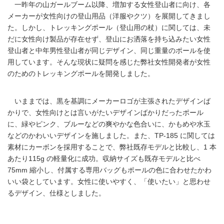
一昨年の山ガールブーム以降、増加する女性登山者に向け、各
メーカーが女性向けの登山用品（洋服やクツ）を展開してきまし
た。しかし、トレッキングポール（登山用の杖）に関しては、未
だに女性向け製品が存在せず、登山にお洒落を持ち込みたい女性
登山者と中年男性登山者が同じデザイン、同じ重量のポールを使
用しています。そんな現状に疑問を感じた弊社女性開発者が女性
のためのトレッキングポールを開発しました。
いままでは、黒を基調にメーカーロゴが主張されたデザインば
かりで、女性向けとは言いがたいデザインばかりだったポール
に、緑やピンク、ブルーなどの爽やかな色合いに、かもめや水玉
などのかわいいデザインを施しました。また、TP-185 に関しては
素材にカーボンを採用することで、弊社既存モデルと比較し、1 本
あたり115g の軽量化に成功。収納サイズも既存モデルと比べ
75mm 縮小し、付属する専用バッグもポールの色に合わせたかわ
いい袋としています。女性に使いやすく、「使いたい」と思わせ
るデザイン、仕様としました。