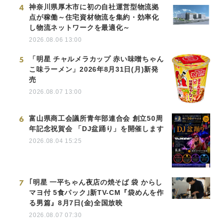
4
神奈川県厚木市に初の自社運営型物流拠
点が稼働～住宅資材物流を集約・効率化
し物流ネットワークを最適化～
2026.08.06 13:00
5
「明星 チャルメラカップ 赤い味噌ちゃん
こ味ラーメン」2026年8月31日(月)新発
売
2026.08.07 13:00
6
富山県商工会議所青年部連合会 創立50周
年記念祝賀会 「DJ盆踊り」を開催します
2026.08.04 15:25
7
｢明星 一平ちゃん夜店の焼そば 袋 からし
マヨ付 5食パック｣新TV-CM『袋めんを作
る男篇』8月7日(金)全国放映
2026.08.07 07:30