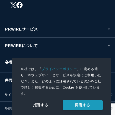
PRWIREサービス
PRWIREについて
各種お問い合わせ
当社では、「
プライバシーポリシー
」に定める通
り、本ウェブサイトとサービスを快適にご利用いた
共同通信社グループ
だき、また、どのように活用されているのかを当社
で詳しく把握するために、Cookie を使用していま
す。
サイトポリシー
プライバシーポリシー
同意する
拒否する
外部送信ポリシー
プレスリリース取扱基準