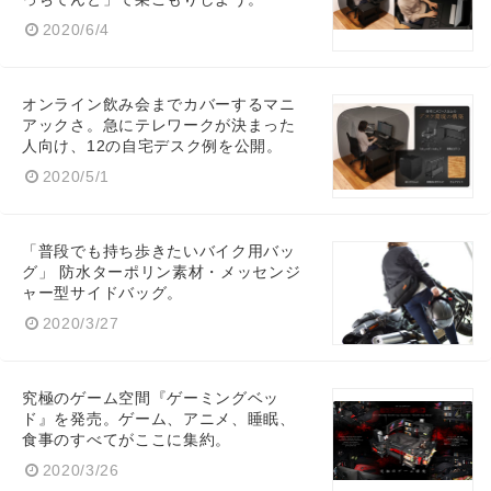
2020/6/4
オンライン飲み会までカバーするマニ
アックさ。急にテレワークが決まった
人向け、12の自宅デスク例を公開。
2020/5/1
「普段でも持ち歩きたいバイク用バッ
グ」 防水ターポリン素材・メッセンジ
ャー型サイドバッグ。
2020/3/27
究極のゲーム空間『ゲーミングベッ
ド』を発売。ゲーム、アニメ、睡眠、
食事のすべてがここに集約。
2020/3/26