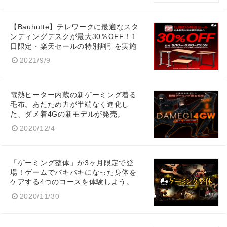
【Bauhutte】テレワークに最適なスタ
ンディングデスクが最大30％OFF！1
日限定・楽天セールの特別割引を実施
2021/9/9
電熱ヒーター内蔵の新ゲーミング着る
毛布。あたため力が半端なく進化し
た、ダメ着4Gの新モデルが発売。
2020/12/4
「ゲーミング整体」が3ヶ月限定で登
場！ゲームでバキバキになった身体を
ケアする4つのコースを体験しよう。
2020/11/30