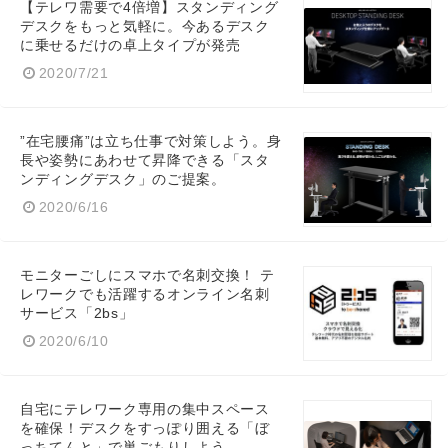
【テレワ需要で4倍増】スタンディング
デスクをもっと気軽に。今あるデスク
に乗せるだけの卓上タイプが発売
2020/7/21
Japanese
”在宅腰痛”は立ち仕事で対策しよう。身
長や姿勢にあわせて昇降できる「スタ
ンディングデスク」のご提案。
2020/6/16
English
モニターごしにスマホで名刺交換！ テ
レワークでも活躍するオンライン名刺
サービス「2bs」
2020/6/10
自宅にテレワーク専用の集中スペース
を確保！デスクをすっぽり囲える「ぼ
っちてんと」で巣ごもりしよう。