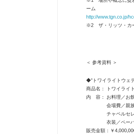
※1 場所や概念に捉
ーム
http://www.tgn.co.jp/hc
※2 ザ・リッツ・
＜ 参考資料 ＞
◆“トワイライトウェ
商品名： トワイライ
内 容： お料理／お
会場費／親族控室
チャペルセレモニ
衣装／ペーパー
販売金額：￥4,000,