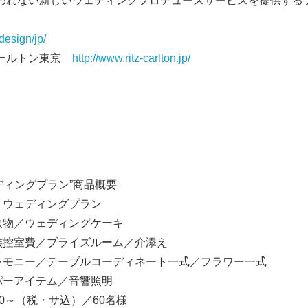
われない新しいウェディングプロデュースサービスを提供する
design/jp/
カールトン東京
http://www.ritz-carlton.jp/
ディングプラン”商品概要
Japanese
トウェディングプラン
飲物／ウェディングケーキ
費／ブライズルーム／介添え
ー／テーブルコーディネート一式／フラワー一式
アイテム／音響照明
000～（税・サ込）／60名様