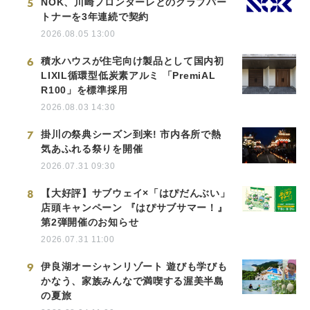
5
NOK、川崎フロンターレとのクラブパー
トナーを3年連続で契約
2026.08.05 13:00
6
積水ハウスが住宅向け製品として国内初
LIXIL循環型低炭素アルミ 「PremiAL
R100」を標準採用
2026.08.03 14:30
7
掛川の祭典シーズン到来! 市内各所で熱
気あふれる祭りを開催
2026.07.31 09:30
8
【大好評】サブウェイ×「はぴだんぶい」
店頭キャンペーン 『はぴサブサマー！』
第2弾開催のお知らせ
2026.07.31 11:00
9
伊良湖オーシャンリゾート 遊びも学びも
かなう、家族みんなで満喫する渥美半島
の夏旅