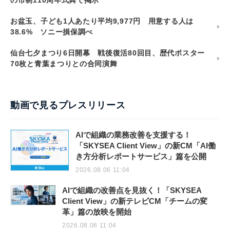
の市制110周年式典で掲示
お盆玉、子ども1人あたり平均9,977円 用意する人は
38.6% ソニー損保調べ
仙台七夕まつり6日開幕 戦後復活80回目、歴代ポスター
70枚と青葉まつりとの合同演舞
動画で見るプレスリリース
AIで組織の業務改善を支援する！
「SKYSEA Client View」の新CM「AI働
き方分析レポートサービス」篇を公開
2026.08.06 11:04
AIで組織の改善点を見抜く！「SKYSEA
Client View」の新テレビCM「チームの変
革」篇の放映を開始
2026.08.06 11:04