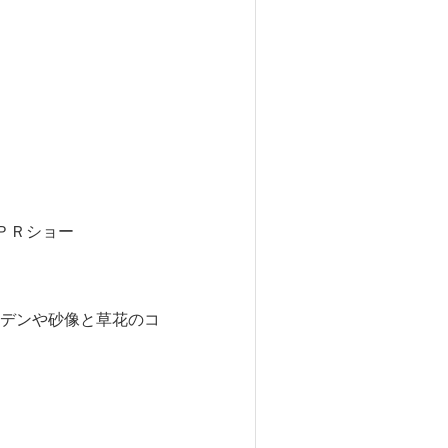
ＰＲショー
デンや砂像と草花のコ