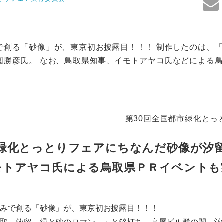
で創る「砂像」が、東京初お披露目！！！ 制作したのは、
圓勝彦氏。 なお、鳥取県知事、イモトアヤコ氏などによる
第30回全国都市緑化とっ
緑化とっとりフェアにちなんだ砂像が汐
モトアヤコ氏による鳥取県ＰＲイベントも
みで創る「砂像」が、東京初お披露目！！！
取～汐留、緑と砂のロマン～」と銘打ち、高層ビル群の間、汐