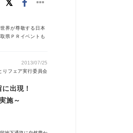
「世界が尊敬する日本
鳥取県ＰＲイベントも
2013/07/25
とりフェア実行委員会
留に出現！
実施～
留地下通路に自然豊か