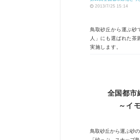
2013/7/25 15:14
鳥取砂丘から運ぶ砂
人」にも選ばれた茶
実施します。
全国都市
～イ
鳥取砂丘から運ぶ砂の
「砂っぷ スナップ鳥