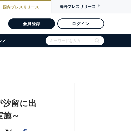
海外
プレスリリース
国内
プレスリリース
会員登録
ログイン
ルメ
が汐留に出
実施～