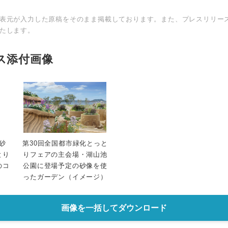
表元が入力した原稿をそのまま掲載しております。また、プレスリリー
たします。
ス添付画像
砂
第30回全国都市緑化とっと
Japanese
とり
りフェアの主会場・湖山池
のコ
公園に登場予定の砂像を使
ったガーデン（イメージ）
画像を一括してダウンロード