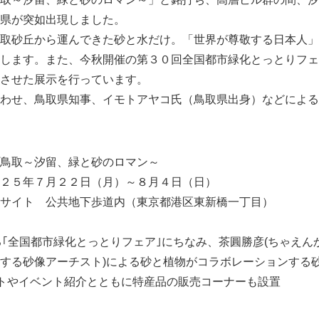
県が突如出現しました。
取砂丘から運んできた砂と水だけ。「世界が尊敬する日本人」
します。また、今秋開催の第３０回全国都市緑化とっとりフェ
させた展示を行っています。
わせ、鳥取県知事、イモトアヤコ氏（鳥取県出身）などによる
鳥取～汐留、緑と砂のロマン～
２５年７月２２日（月）～８月４日（日）
サイト 公共地下歩道内（東京都港区東新橋一丁目）
る｢全国都市緑化とっとりフェア｣にちなみ、茶圓勝彦(ちゃえんか
する砂像アーチスト)による砂と植物がコラボレーションする
トやイベント紹介とともに特産品の販売コーナーも設置