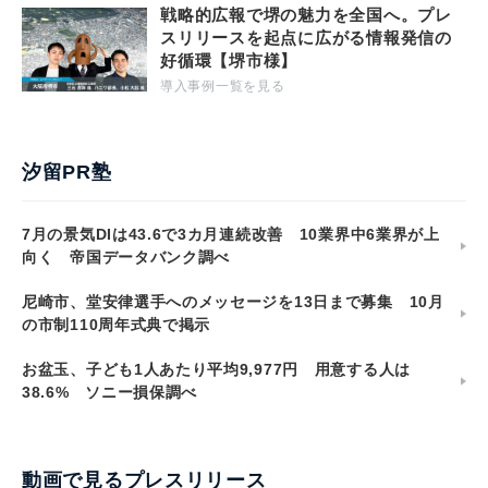
戦略的広報で堺の魅力を全国へ。プレ
スリリースを起点に広がる情報発信の
好循環【堺市様】
導入事例一覧を見る
汐留PR塾
7月の景気DIは43.6で3カ月連続改善 10業界中6業界が上
向く 帝国データバンク調べ
尼崎市、堂安律選手へのメッセージを13日まで募集 10月
の市制110周年式典で掲示
お盆玉、子ども1人あたり平均9,977円 用意する人は
38.6% ソニー損保調べ
動画で見るプレスリリース