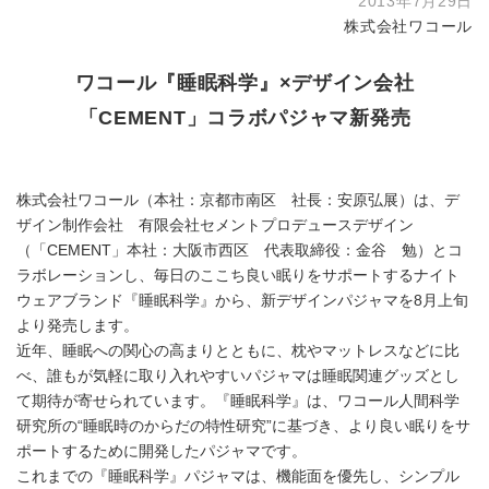
2013年7月29日
株式会社ワコール
ワコール『睡眠科学』×デザイン会社
「CEMENT」コラボパジャマ新発売
株式会社ワコール（本社：京都市南区 社長：安原弘展）は、デ
ザイン制作会社 有限会社セメントプロデュースデザイン
（「CEMENT」本社：大阪市西区 代表取締役：金谷 勉）とコ
ラボレーションし、毎日のここち良い眠りをサポートするナイト
ウェアブランド『睡眠科学』から、新デザインパジャマを8月上旬
より発売します。
近年、睡眠への関心の高まりとともに、枕やマットレスなどに比
べ、誰もが気軽に取り入れやすいパジャマは睡眠関連グッズとし
て期待が寄せられています。『睡眠科学』は、ワコール人間科学
研究所の“睡眠時のからだの特性研究”に基づき、より良い眠りをサ
ポートするために開発したパジャマです。
これまでの『睡眠科学』パジャマは、機能面を優先し、シンプル