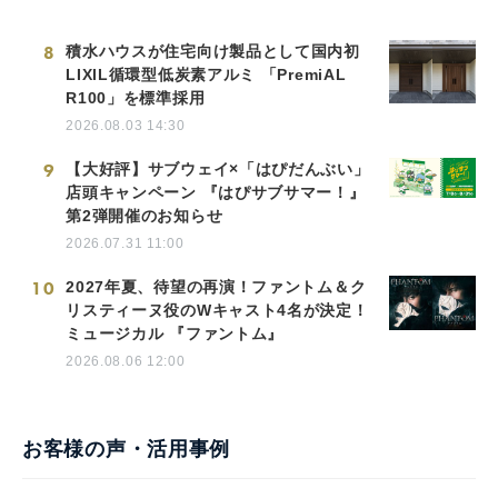
8
積水ハウスが住宅向け製品として国内初
LIXIL循環型低炭素アルミ 「PremiAL
R100」を標準採用
2026.08.03 14:30
9
【大好評】サブウェイ×「はぴだんぶい」
店頭キャンペーン 『はぴサブサマー！』
第2弾開催のお知らせ
2026.07.31 11:00
10
2027年夏、待望の再演！ファントム＆ク
リスティーヌ役のWキャスト4名が決定！
ミュージカル 『ファントム』
2026.08.06 12:00
お客様の声・活用事例