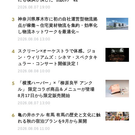
2026.08.07 19:00
3
神奈川県厚木市に初の自社運営型物流拠
点が稼働～住宅資材物流を集約・効率化
し物流ネットワークを最適化～
2026.08.06 13:00
4
スクリーン×オーケストラで体感。ジョ
ン・ウィリアムズ：シネマ・スペクタキ
ュラー・コンサート開催決定！
2026.08.08 10:00
5
「横濱ハーバー」×「柳原良平 アンク
ル」 限定コラボ商品＆メニューが登場
8月17日から限定販売開始
2026.08.07 13:00
6
亀の井ホテル 有馬 有馬の歴史と文化に触
れる秋の宿泊プランを9月から展開
2026.08.06 11:00