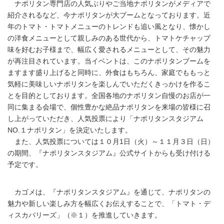
ナポリタン専門店の人気ぶりやご当地ナポリタンがメディアで
紹介されるなど、今ナポリタンが大ブームとなっております。近
年のトマト・トマトメニューのトレンドも追い風となり、懐かし
の洋食メニューとして親しみのある世代から、トマトケチャップ
味を好むお子様まで、幅広く愛されるメニューとして、その魅力
が再注目されています。当イベントは、このナポリタンブームを
ますます盛り上げると同時に、外食はもちろん、家庭でももっと
気軽に美味しいナポリタンを楽しんでいただくきっかけを作るこ
とを目的としております。全国各地のナポリタン自慢のお店が一
同に集まる会場で、個性豊かな絶品ナポリタンを来場の皆様に召
し上がっていただき、人気投票により「ナポリタンスタジアム
NO.１ナポリタン」を決定いたします。
また、人気投票については１０月1日（火）～１１月３日（日）
の期間、『ナポリタンスタジアム』公式サイトからも受け付ける
予定です。
カゴメは、『ナポリタンスタジアム』を通じて、ナポリタンの
魅力や新しい楽しみ方を幅広くお伝えすることで、「トマト・デ
ィスカバリーズ」（※１）を推進していきます。