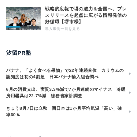
戦略的広報で堺の魅力を全国へ。プレ
スリリースを起点に広がる情報発信の
好循環【堺市様】
導入事例一覧を見る
汐留PR塾
バナナ、「よく食べる果物」で22年連続首位 カリウムの
認知度は初の4割超 日本バナナ輸入組合調べ
6月の消費支出、実質3.3%減で7か月連続のマイナス 冷暖
房用器具は22.7%減 総務省家計調査
きょう8月7日は立秋 西日本は1か月平均気温「高い」確
率60％