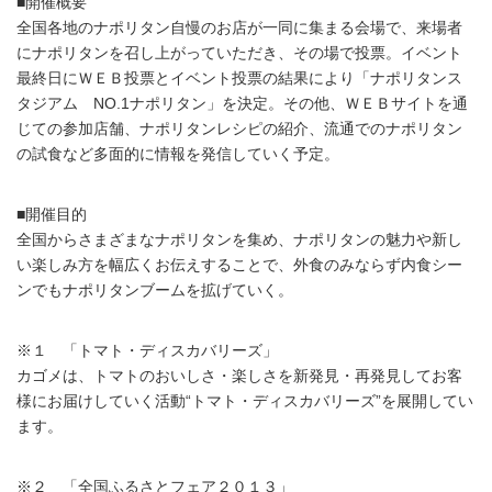
■開催概要
全国各地のナポリタン自慢のお店が一同に集まる会場で、来場者
にナポリタンを召し上がっていただき、その場で投票。イベント
最終日にＷＥＢ投票とイベント投票の結果により「ナポリタンス
タジアム NO.1ナポリタン」を決定。その他、ＷＥＢサイトを通
じての参加店舗、ナポリタンレシピの紹介、流通でのナポリタン
の試食など多面的に情報を発信していく予定。
■開催目的
全国からさまざまなナポリタンを集め、ナポリタンの魅力や新し
い楽しみ方を幅広くお伝えすることで、外食のみならず内食シー
ンでもナポリタンブームを拡げていく。
※１ 「トマト・ディスカバリーズ」
カゴメは、トマトのおいしさ・楽しさを新発見・再発見してお客
様にお届けしていく活動“トマト・ディスカバリーズ”を展開してい
ます。
※２ 「全国ふるさとフェア２０１３」