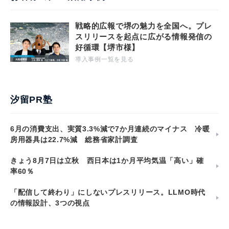
戦略的広報で堺の魅力を全国へ。プレ
スリリースを起点に広がる情報発信の
好循環【堺市様】
導入事例一覧を見る
汐留PR塾
6月の消費支出、実質3.3%減で7か月連続のマイナス 冷暖
房用器具は22.7%減 総務省家計調査
きょう8月7日は立秋 西日本は1か月平均気温「高い」確
率60％
「配信して終わり」にしないプレスリリース。LLMO時代
の情報設計、3つの視点