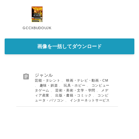
GCCXBUDOUJK
画像を一括してダウンロード

ジャンル
芸能・タレント
、
映画・テレビ・動画・CM
、
趣味・娯楽
、
玩具・ホビー
、
コンピュー
タゲーム
、
芸術・美術・文学・学問
、
メデ
ィア産業
、
出版・書籍・コミック
、
コンピ
ュータ・パソコン
、
インターネットサービス