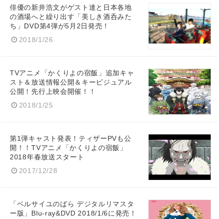
俳優の新井浩文がゲスト達と日本各地
の酒場へと繰り出す「美しき酒呑みた
ち」DVD第4弾が5月2日発売！
2018/1/26
TVアニメ「かくりよの宿飯」追加キャ
スト＆放送情報公開＆キービジュアル
公開！先行上映会開催！！
2018/1/25
第1弾キャスト発表！ティザーPVも公
開！！TVアニメ「かくりよの宿飯」
2018年春放送スタート
2017/12/28
「ベルサイユのばら デジタルリマスタ
ー版」Blu-ray&DVD 2018/1/6に発売！