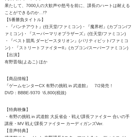
果たして、7000人の大歓声や怒号を前に、課長のハートは耐える
ことができるのか…!?
【5番勝負タイトル】
・『パンチアウト』(任天堂/ファミコン)・『魔界村』(カプコン/フ
ァミコン)・『スーパーマリオブラザーズ』(任天堂/ファミコン)
・『ベスト競馬 ダービースタリオン』(パリティビット/ファミコ
ン)・『ストリートファイターII』(カプコン/スーパーファミコン)
【出演】
有野晋哉(よゐこ) ほか
【商品情報】
『ゲームセンターCX 有野の挑戦 in 武道館』 7/2発売！
DVD：BBBE-9370 \5,800(税抜)
【特典映像】
・有野の挑戦 in 武道館 大反省会・戦え!課長ファイター 合いの手
講座・MV 戦え!課長ファイター カーディガンズVer.
【音声特典】