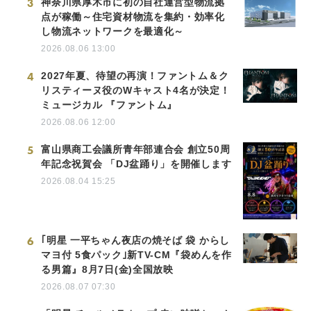
3
神奈川県厚木市に初の自社運営型物流拠
点が稼働～住宅資材物流を集約・効率化
し物流ネットワークを最適化～
2026.08.06 13:00
4
2027年夏、待望の再演！ファントム＆ク
リスティーヌ役のWキャスト4名が決定！
ミュージカル 『ファントム』
2026.08.06 12:00
5
富山県商工会議所青年部連合会 創立50周
年記念祝賀会 「DJ盆踊り」を開催します
2026.08.04 15:25
6
｢明星 一平ちゃん夜店の焼そば 袋 からし
マヨ付 5食パック｣新TV-CM『袋めんを作
る男篇』8月7日(金)全国放映
2026.08.07 07:30