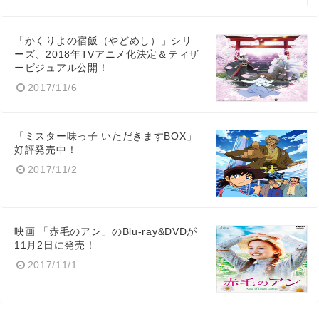
「かくりよの宿飯（やどめし）」シリ
ーズ、2018年TVアニメ化決定＆ティザ
ービジュアル公開！
2017/11/6
Japanese
「ミスター味っ子 いただきますBOX」
好評発売中！
2017/11/2
English
映画 「赤毛のアン」のBlu-ray&DVDが
11月2日に発売！
2017/11/1