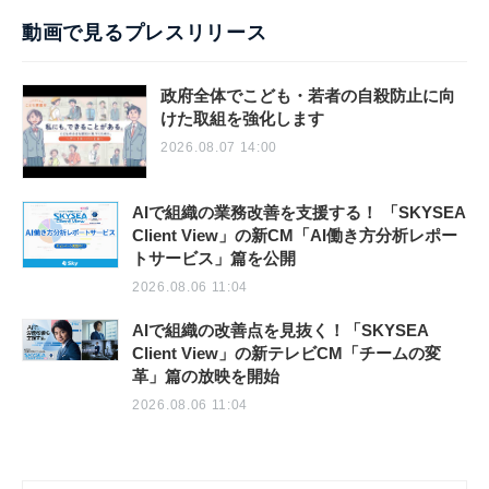
動画で見るプレスリリース
政府全体でこども・若者の自殺防止に向
けた取組を強化します
2026.08.07 14:00
AIで組織の業務改善を支援する！ 「SKYSEA
Client View」の新CM「AI働き方分析レポー
トサービス」篇を公開
2026.08.06 11:04
AIで組織の改善点を見抜く！「SKYSEA
Client View」の新テレビCM「チームの変
革」篇の放映を開始
2026.08.06 11:04