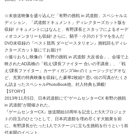
☆未放送映像を盛り込んだ「有野の挑戦 in 武道館」スペシャルエ
ディション、「武道館ドキュメント」ディレクターズカット版を
収録! ドキュメントにはなんと、有野課長とスタッフによるオーデ
ィオコメンタリーも収録! さらに、騎手・小川のドラマを生んだ
DVD未収録の『ベスト競馬 ダービースタリオン』挑戦回もディレ
クターズカット版にてお届け!!
☆撮りおろし映像の「有野の挑戦 in 武道館 大反省会」、会場で上
映されたAD高橋の「戦え!課長ファイター 合いの手講座」、「戦
え!課長ファイター」カーディガンズVer.のミュージックビデオな
ど、充実の特典映像を収録した豪華2枚組!! 思い出の写真がたくさ
ん詰まったスペシャルPhotoBook他、封入特典も満載!
【STORY】
2013年11月5日、日本武道館にて“ゲームセンターCX 有野の挑戦
in 武道館”が開催された。
『ゲームセンターCX』放送開始10周年を記念した5大プロジェク
トの目玉のひとつとして、日本武道館を埋め尽くす大観衆を前
に、有野課長がたった1人でステージに立ち生挑戦を行うという前
代未聞のイベント。