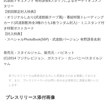
武道館ドキュメント 有野課長&スタッフによるオーディオコメン
タリー
【初回限定封入特典】
・オリジナルしおり(武道館銀テープ風)・番組特製トレーディング
カード(武道館配布全3種のうち1枚ランダム封入)・ミニスタンド付
き特製ポストカード
【封入特典】
・スペシャルPhotoBook(56P)・武道館バージョン 有野課長名刺
発売元：スタイルジャム、販売元：ハピネット
(C)2014 フジテレビジョン、ガスコイン・カンパニー/スタイルジ
ャム
本プレスリリースは発表元が入力した原稿をそのまま掲載しておりま
す。また、プレスリリースへのお問い合わせは発表元に直接お願いいた
します。
プレスリリース添付画像