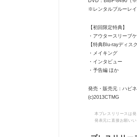
DVD：BIBF-8490（
※レンタルブルーレイ
【初回限定特典】
・アウタースリーブケ
【特典Blu-rayディス
・メイキング
・インタビュー
・予告編 ほか
発売・販売元：ハピネ
(c)2013CTMG
本プレスリリースは発
発表元に直接お願いい