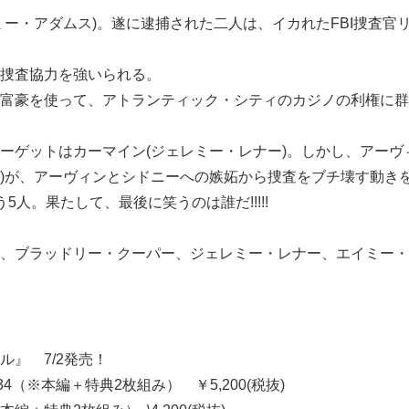
ミー・アダムス)。遂に逮捕された二人は、イカれたFBI捜査官
捜査協力を強いられる。
富豪を使って、アトランティック・シティのカジノの利権に群
ーゲットはカーマイン(ジェレミー・レナー)。しかし、アーヴ
)が、アーヴィンとシドニーへの嫉妬から捜査をブチ壊す動き
5人。果たして、最後に笑うのは誰だ!!!!!
、ブラッドリー・クーパー、ジェレミー・レナー、エイミー・
ル』 7/2発売！
134（※本編＋特典2枚組み） ￥5,200(税抜)