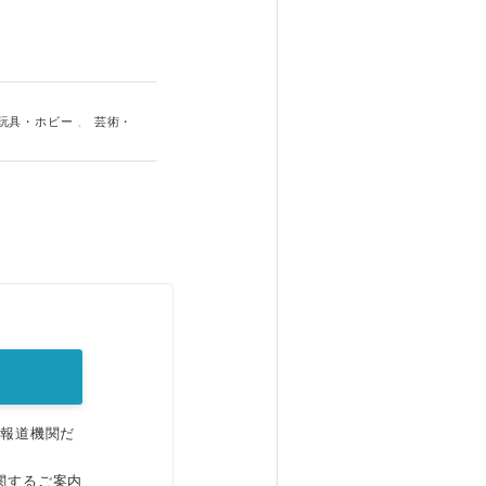
玩具・ホビー
、
芸術・
。
、報道機関だ
関するご案内