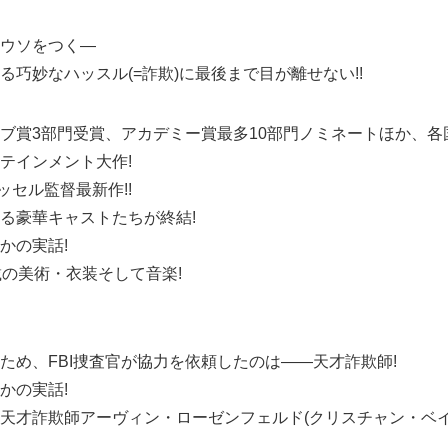
ウソをつく―
巧妙なハッスル(=詐欺)に最後まで目が離せない!!
ブ賞3部門受賞、アカデミー賞最多10部門ノミネートほか、各
テインメント大作!
ッセル監督最新作!!
る豪華キャストたちが終結!
かの実話!
載の美術・衣装そして音楽!
ため、FBI捜査官が協力を依頼したのは――天才詐欺師!
かの実話!
天才詐欺師アーヴィン・ローゼンフェルド(クリスチャン・ベイ