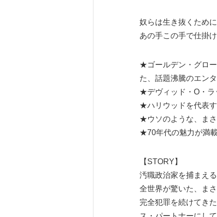
奴らは生き抜くために
あの手この手で仕掛ける
★ゴールデン・グロー
た、話題沸騰のエンタ
★デヴィッド・O・ラ
★ハリウッドを代表す
★ウソのような、まさ
★70年代の魅力が満
【STORY】
汚職政治家を捕まえる
全世界が驚いた、まさ
完全犯罪を続けてきた
ス・パートナーにして