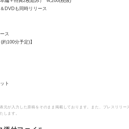
※本編＋特典2枚組み） \4,200(税抜)
＆DVDも同時リリース
ース
ク(約100分予定)】
Japanese
ット
表元が入力した原稿をそのまま掲載しております。また、プレスリリー
たします。