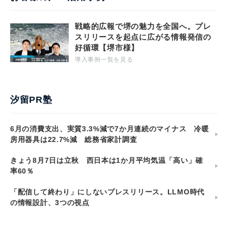
戦略的広報で堺の魅力を全国へ。プレ
スリリースを起点に広がる情報発信の
好循環【堺市様】
導入事例一覧を見る
汐留PR塾
6月の消費支出、実質3.3%減で7か月連続のマイナス 冷暖
房用器具は22.7%減 総務省家計調査
きょう8月7日は立秋 西日本は1か月平均気温「高い」確
率60％
「配信して終わり」にしないプレスリリース。LLMO時代
の情報設計、3つの視点