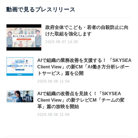
動画で見るプレスリリース
政府全体でこども・若者の自殺防止に向
けた取組を強化します
2026.08.07 14:00
AIで組織の業務改善を支援する！ 「SKYSEA
Client View」の新CM「AI働き方分析レポー
トサービス」篇を公開
2026.08.06 11:04
AIで組織の改善点を見抜く！「SKYSEA
Client View」の新テレビCM「チームの変
革」篇の放映を開始
2026.08.06 11:04