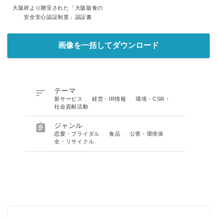
大阪府より贈呈された「大阪版食の
安全安心認証制度」認証書
画像を一括してダウンロード

テーマ
新サービス
、
経営・IR情報
、
環境・CSR・
社会貢献活動

ジャンル
恋愛・ブライダル
、
食品
、
公害・環境保
全・リサイクル