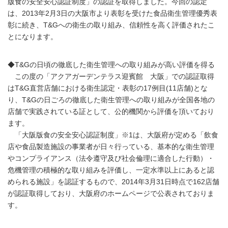
版食の安全安心認証制度」の認証を取得しました。今回の認定
は、2013年2月3日の大阪市より表彰を受けた食品衛生管理優秀表
彰に続き、T&Gへの衛生の取り組み、信頼性を高く評価されたこ
とになります。
◆T&Gの日頃の徹底した衛生管理への取り組みが高い評価を得る
この度の「アクアガーデンテラス迎賓館 大阪」での認証取得
はT&G直営店舗における衛生認定・表彰の17例目(11店舗)とな
り、T&Gの日ごろの徹底した衛生管理への取り組みが全国各地の
店舗で実践されている証として、公的機関から評価を頂いており
ます。
「大阪版食の安全安心認証制度」※1は、大阪府が定める「飲食
店や食品製造施設の事業者が日々行っている、基本的な衛生管理
やコンプライアンス（法令遵守及び社会倫理に適合した行動）・
危機管理の積極的な取り組みを評価し、一定水準以上にあると認
められる施設」を認証するもので、2014年3月31日時点で162店舗
が認証取得しており、大阪府のホームページで公表されておりま
す。