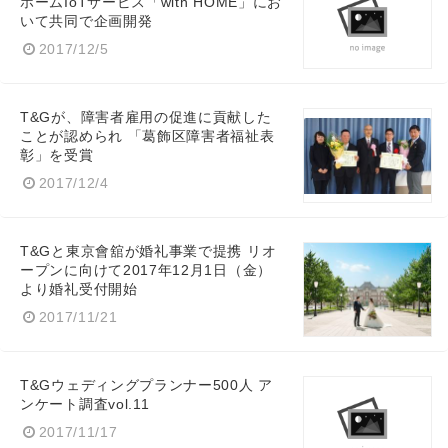
ホームIoTサービス「with HOME」にお
いて共同で企画開発
2017/12/5
T&Gが、障害者雇用の促進に貢献した
ことが認められ 「葛飾区障害者福祉表
彰」を受賞
Japanese
2017/12/4
T&Gと東京會舘が婚礼事業で提携 リオ
ープンに向けて2017年12月1日（金）
より婚礼受付開始
English
2017/11/21
T&Gウェディングプランナー500人 ア
ンケート調査vol.11
2017/11/17