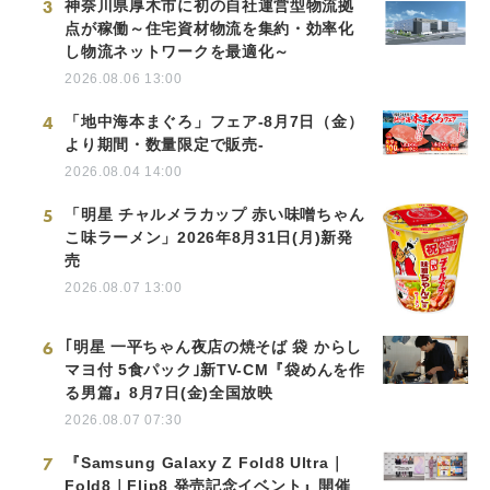
3
神奈川県厚木市に初の自社運営型物流拠
点が稼働～住宅資材物流を集約・効率化
し物流ネットワークを最適化～
2026.08.06 13:00
4
「地中海本まぐろ」フェア-8月7日（金）
より期間・数量限定で販売-
2026.08.04 14:00
5
「明星 チャルメラカップ 赤い味噌ちゃん
こ味ラーメン」2026年8月31日(月)新発
売
2026.08.07 13:00
6
｢明星 一平ちゃん夜店の焼そば 袋 からし
マヨ付 5食パック｣新TV-CM『袋めんを作
る男篇』8月7日(金)全国放映
2026.08.07 07:30
7
『Samsung Galaxy Z Fold8 Ultra｜
Fold8｜Flip8 発売記念イベント』開催