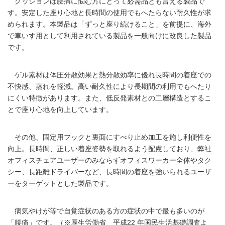
クッションは腰痛に悩む方にとって必需品とも言える製品で
す。安定した座り心地と長時間の使用でもへたらない耐久性が求
められます。本製品は「ずっと座り続けること」を前提に、海外
で車いす用として利用されている製品を一般向けに改良した製品
です。
ゲル素材は体圧分散効果と熱分散効率に優れ長時間の着座での
不快感、蒸れを軽減。高い耐久性により長期間の利用でもへたり
にくい特徴があります。また、低反発素材との二層構造とするこ
とで座り心地を向上しています。
その他、固定用フックと裏面にすべり止め加工を施し利便性を
向上。長時間、正しい着座姿勢を取れるよう配慮しており、弊社
オフィスチェアユーザーのみならずオフィスワーカー全体やタク
シー、長距離ドライバーなど、長時間の着座を強いられるユーザ
ーをターゲットとした製品です。
病気やけが等で自覚症状のある方の症状の中で最も多いのが
「腰痛」です。（※厚生労働省 平成22 年国民生活基礎調査よ