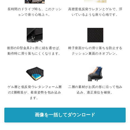
長時間のドライブ時も、このクッシ
高密度低反発ウレタンとゲルで、浮
ョンで座り心地上々。
いているような座り心地です。
後部のD型金具2ヶ所に紐を通せば、
椅子座面からの滑り落ちを防止する
動作時に滑り落ちにくくなります。
クッション裏面のネオプレン。
ゲル層と低反発ウレタンフォーム層
二層の素材がお尻の形に沿って包み
の2層構造が、着座姿勢を包み込み
込み、適正座位を確保。
ます。
画像を一括してダウンロード