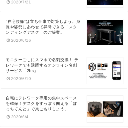
2020/7/21
”在宅腰痛”は立ち仕事で対策しよう。身
長や姿勢にあわせて昇降できる「スタ
ンディングデスク」のご提案。
2020/6/16
モニターごしにスマホで名刺交換！ テ
レワークでも活躍するオンライン名刺
サービス「2bs」
2020/6/10
Japanese
自宅にテレワーク専用の集中スペース
を確保！デスクをすっぽり囲える「ぼ
っちてんと」で巣ごもりしよう。
2020/6/4