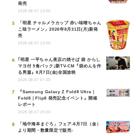
発売
2026.08.07 13:00
5
「明星 チャルメラカップ 赤い味噌ちゃん
こ味ラーメン」2026年8月31日(月)新発
売
2026.08.07 13:00
6
｢明星 一平ちゃん夜店の焼そば 袋 からし
マヨ付 5食パック｣新TV-CM『袋めんを作
る男篇』8月7日(金)全国放映
2026.08.07 07:30
7
『Samsung Galaxy Z Fold8 Ultra｜
Fold8｜Flip8 発売記念イベント』開催
レポート
2026.08.07 15:00
8
「地中海本まぐろ」フェア-8月7日（金）
より期間・数量限定で販売-