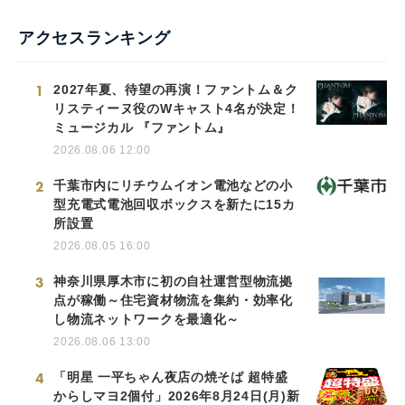
アクセスランキング
1
2027年夏、待望の再演！ファントム＆ク
リスティーヌ役のWキャスト4名が決定！
ミュージカル 『ファントム』
2026.08.06 12:00
2
千葉市内にリチウムイオン電池などの小
型充電式電池回収ボックスを新たに15カ
所設置
2026.08.05 16:00
3
神奈川県厚木市に初の自社運営型物流拠
点が稼働～住宅資材物流を集約・効率化
し物流ネットワークを最適化～
2026.08.06 13:00
4
「明星 一平ちゃん夜店の焼そば 超特盛
からしマヨ2個付」2026年8月24日(月)新