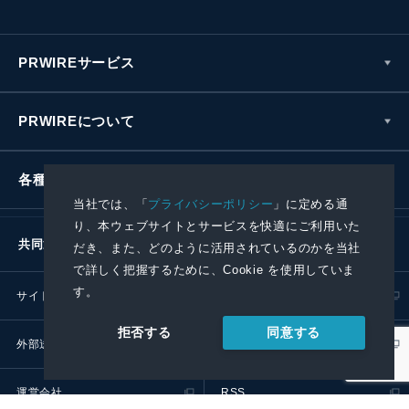
PRWIREサービス
PRWIREについて
各種お問い合わせ
当社では、「
プライバシーポリシー
」に定める通
り、本ウェブサイトとサービスを快適にご利用いた
共同通信社グループ
だき、また、どのように活用されているのかを当社
で詳しく把握するために、Cookie を使用していま
す。
サイトポリシー
プライバシーポリシー
同意する
拒否する
外部送信ポリシー
プレスリリース取扱基準
運営会社
RSS