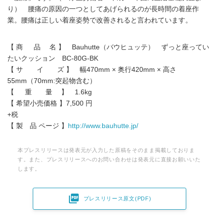
り） 腰痛の原因の一つとしてあげられるのが長時間の着座作
業。腰痛は正しい着座姿勢で改善されると言われています。
【 商 品 名 】 Bauhutte（バウヒュッテ） ずっと座ってい
たいクッション BC-80G-BK
【 サ イ ズ 】 幅470mm × 奥行420mm × 高さ
55mm（70mm:突起物含む）
【 重 量 】 1.6kg
【 希望小売価格 】7,500 円
+税
【 製 品 ページ 】
http://www.bauhutte.jp/
本プレスリリースは発表元が入力した原稿をそのまま掲載しておりま
す。また、プレスリリースへのお問い合わせは発表元に直接お願いいた
します。

プレスリリース原文(PDF)