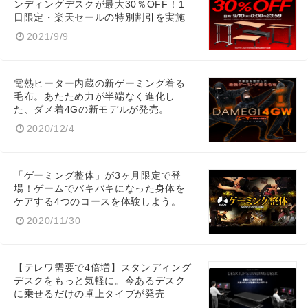
ンディングデスクが最大30％OFF！1
日限定・楽天セールの特別割引を実施
2021/9/9
電熱ヒーター内蔵の新ゲーミング着る
毛布。あたため力が半端なく進化し
た、ダメ着4Gの新モデルが発売。
2020/12/4
「ゲーミング整体」が3ヶ月限定で登
場！ゲームでバキバキになった身体を
ケアする4つのコースを体験しよう。
2020/11/30
【テレワ需要で4倍増】スタンディング
デスクをもっと気軽に。今あるデスク
に乗せるだけの卓上タイプが発売