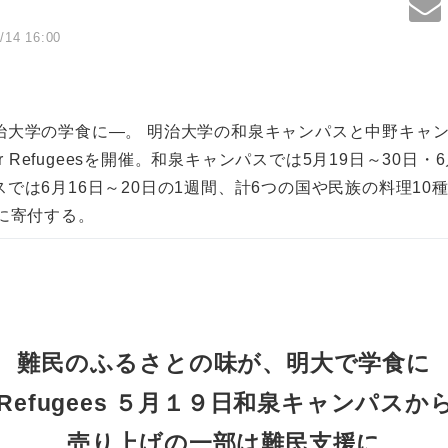
/14 16:00
治大学の学食に―。 明治大学の和泉キャンパスと中野キャ
or Refugeesを開催。和泉キャンパスでは5月19日～30日・
では6月16日～20日の1週間、計6つの国や民族の料理10
に寄付する。
難民のふるさとの味が、明大で学食に
for Refugees ５月１９日和泉キャンパス
売り上げの一部は難民支援に