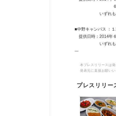
６月１６日（
いずれも１０：３
■中野キャンパス ：
提供日時：2014年
いずれも１１：
---
本プレスリリースは発
発表元に直接お願いい
プレスリリー