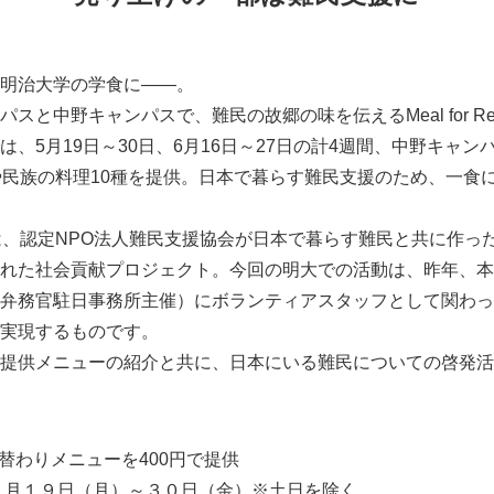
明治大学の学食に――。
スと中野キャンパスで、難民の故郷の味を伝えるMeal for Ref
、5月19日～30日、6月16日～27日の計4週間、中野キャンパ
や民族の料理10種を提供。日本で暮らす難民支援のため、一食に
fugeesは、認定NPO法人難民支援協会が日本で暮らす難民と共に
れた社会貢献プロジェクト。今回の明大での活動は、昨年、本
弁務官駐日事務所主催）にボランティアスタッフとして関わっ
実現するものです。
提供メニューの紹介と共に、日本にいる難民についての啓発活
替わりメニューを400円で提供
５月１９日（月）～３０日（金）※土日を除く