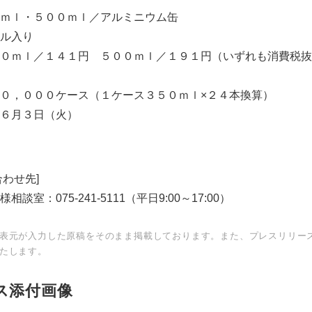
ｍｌ・５００ｍｌ／アルミニウム缶
ル入り
０ｍｌ／１４１円 ５００ｍｌ／１９１円（いずれも消費税抜
０，０００ケース（１ケース３５０ｍｌ×２４本換算）
６月３日（火）
わせ先]
室：075-241-5111（平日9:00～17:00）
Japanese
表元が入力した原稿をそのまま掲載しております。また、プレスリリー
たします。
ス添付画像