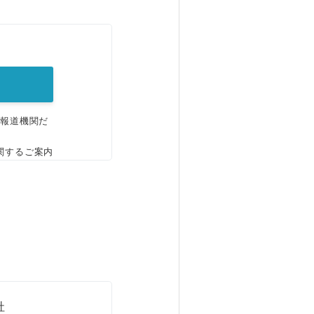
。
、報道機関だ
関するご案内
社