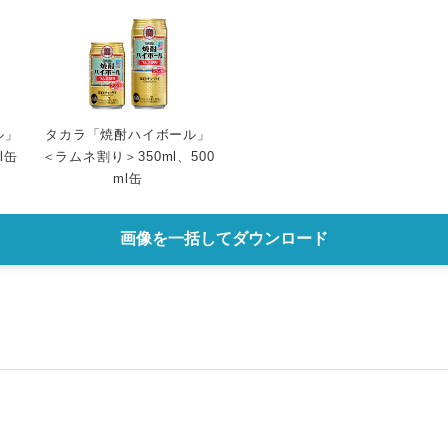
English
ル」
タカラ「焼酎ハイボール」
l缶
＜ラムネ割り＞350ml、500
ml缶
画像を一括してダウンロード