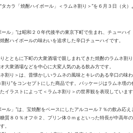
タカラ「焼酎ハイボール」＜ラムネ割り＞”を６月３日（火）
ール」”は昭和２０年代後半の東京下町で生まれ、チューハイ
焼酎ハイボールの味わいを追求した辛口チューハイです。
りとともに下町の大衆酒場で親しまれてきた焼酎のラムネ割り
オ大衆酒場などを中心に大変人気のある飲み方です。
ネ割り＞は、昔懐かしいラムネの風味とキレのある辛口の味わ
ネ割り”をコンセプトにした商品です。パッケージはラムネ壜の
たイラストによって＜ラムネ割り＞の世界観を表現しています
ール」”は、宝焼酎をベースにしたアルコール７％の飲み応え
糖質８０％オフ※２、プリン体０ｍｇといった特長が中高年の
す。