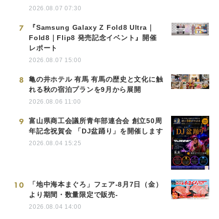
2026.08.07 07:30
7
『Samsung Galaxy Z Fold8 Ultra｜
Fold8｜Flip8 発売記念イベント』開催
レポート
2026.08.07 15:00
8
亀の井ホテル 有馬 有馬の歴史と文化に触
れる秋の宿泊プランを9月から展開
2026.08.06 11:00
9
富山県商工会議所青年部連合会 創立50周
年記念祝賀会 「DJ盆踊り」を開催します
2026.08.04 15:25
10
「地中海本まぐろ」フェア-8月7日（金）
より期間・数量限定で販売-
2026.08.04 14:00