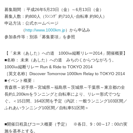
募集期間 ：平成26年5月23日（金）～6月13日（金）
募集人数：約800人（ﾗﾝﾆﾝｸﾞ 約710人･自転車 約90人）
申込方法：公式ホームページ
（
http://www.1000km.jp
）から申込み
参加条件等：別添「募集要項」を参照
【「未来（あした）への道 1000㎞縦断リレー2014」開催概要】
■名称： 未来（あした）への道 みちのくからつながろう。
1000㎞縦断リレー Run & Ride to TOKYO 2014
［英文名称］Discover Tomorrow 1000km Relay to TOKYO 2014
■イベント概要：
青森県～岩手県～宮城県～福島県～茨城県～千葉県～東京都の全
長約1,200kmをランニングと自転車により、リレー形式でつな
ぐ。＜15日間、164区間を予定（内訳：一般ランニング103区間／
ふれあいランニング10区間／自転車51区間＞
■開催日程及びコース概要（予定） ※各日、9：00～17：00の実
施を基本とする。