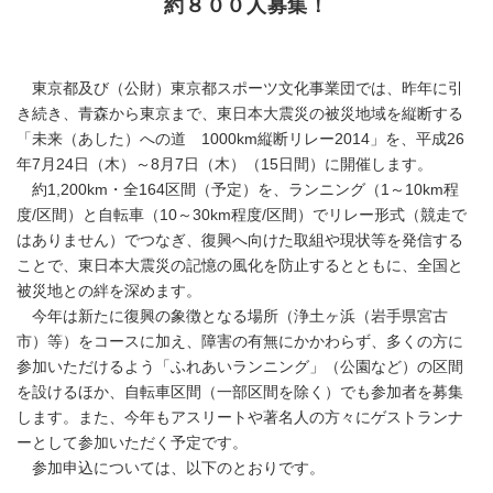
約８００人募集！
東京都及び（公財）東京都スポーツ文化事業団では、昨年に引
き続き、青森から東京まで、東日本大震災の被災地域を縦断する
「未来（あした）への道 1000km縦断リレー2014」を、平成26
年7月24日（木）～8月7日（木）（15日間）に開催します。
約1,200km・全164区間（予定）を、ランニング（1～10km程
度/区間）と自転車（10～30km程度/区間）でリレー形式（競走で
はありません）でつなぎ、復興へ向けた取組や現状等を発信する
ことで、東日本大震災の記憶の風化を防止するとともに、全国と
被災地との絆を深めます。
今年は新たに復興の象徴となる場所（浄土ヶ浜（岩手県宮古
市）等）をコースに加え、障害の有無にかかわらず、多くの方に
参加いただけるよう「ふれあいランニング」（公園など）の区間
を設けるほか、自転車区間（一部区間を除く）でも参加者を募集
します。また、今年もアスリートや著名人の方々にゲストランナ
ーとして参加いただく予定です。
参加申込については、以下のとおりです。