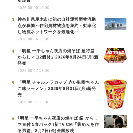
所設置
2026.08.05 16:00
3
神奈川県厚木市に初の自社運営型物流拠
点が稼働～住宅資材物流を集約・効率化
し物流ネットワークを最適化～
2026.08.06 13:00
4
「明星 一平ちゃん夜店の焼そば 超特盛
からしマヨ2個付」2026年8月24日(月)新
発売
2026.08.07 13:00
5
「明星 チャルメラカップ 赤い味噌ちゃん
こ味ラーメン」2026年8月31日(月)新発
売
2026.08.07 13:00
6
｢明星 一平ちゃん夜店の焼そば 袋 からし
マヨ付 5食パック｣新TV-CM『袋めんを作
る男篇』8月7日(金)全国放映