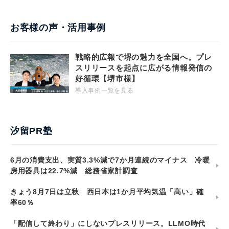
お客様の声・活用事例
戦略的広報で堺の魅力を全国へ。プレ
スリリースを起点に広がる情報発信の
好循環【堺市様】
導入事例一覧を見る
汐留PR塾
6月の消費支出、実質3.3%減で7か月連続のマイナス 冷暖
房用器具は22.7%減 総務省家計調査
きょう8月7日は立秋 西日本は1か月平均気温「高い」確
率60％
「配信して終わり」にしないプレスリリース。LLMO時代