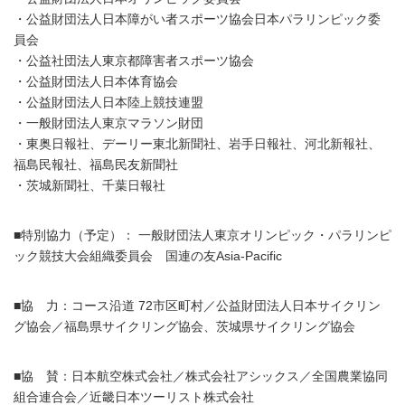
・公益財団法人日本障がい者スポーツ協会日本パラリンピック委
員会
・公益社団法人東京都障害者スポーツ協会
・公益財団法人日本体育協会
・公益財団法人日本陸上競技連盟
・一般財団法人東京マラソン財団
・東奥日報社、デーリー東北新聞社、岩手日報社、河北新報社、
福島民報社、福島民友新聞社
・茨城新聞社、千葉日報社
■特別協力（予定）： 一般財団法人東京オリンピック・パラリンピ
ック競技大会組織委員会 国連の友Asia-Pacific
■協 力：コース沿道 72市区町村／公益財団法人日本サイクリン
グ協会／福島県サイクリング協会、茨城県サイクリング協会
■協 賛：日本航空株式会社／株式会社アシックス／全国農業協同
組合連合会／近畿日本ツーリスト株式会社