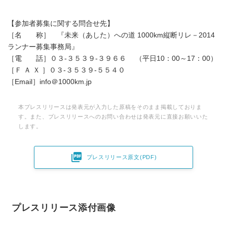
【参加者募集に関する問合せ先】
［名 称］ 『未来（あした）への道 1000km縦断リレ－2014
ランナー募集事務局』
［電 話］０３-３５３９-３９６６ （平日10：00～17：00）
［Ｆ Ａ Ｘ ］０３-３５３９-５５４０
［Email］info＠1000km.jp
本プレスリリースは発表元が入力した原稿をそのまま掲載しておりま
す。また、プレスリリースへのお問い合わせは発表元に直接お願いいた
します。

プレスリリース原文(PDF)
プレスリリース添付画像