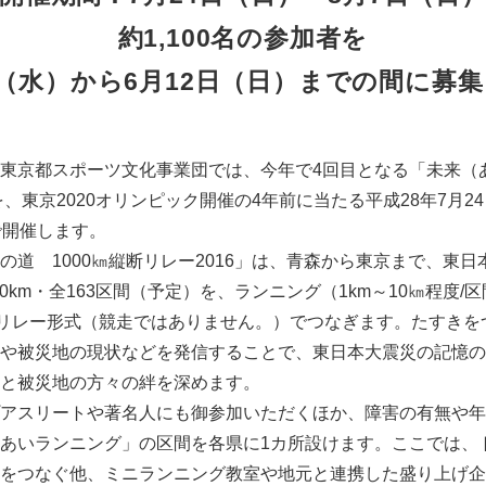
約1,100名の参加者を
日（水）から6月12日（日）までの間に募
京都スポーツ文化事業団では、今年で4回目となる「未来（あ
を、東京2020オリンピック開催の4年前に当たる平成28年7月2
で開催します。
道 1000㎞縦断リレー2016」は、青森から東京まで、東日
80km・全163区間（予定）を、ランニング（1km～10㎞程度/区
）でリレー形式（競走ではありません。）でつなぎます。たすき
や被災地の現状などを発信することで、東日本大震災の記憶の
と被災地の方々の絆を深めます。
アスリートや著名人にも御参加いただくほか、障害の有無や年
あいランニング」の区間を各県に1カ所設けます。ここでは、
をつなぐ他、ミニランニング教室や地元と連携した盛り上げ企