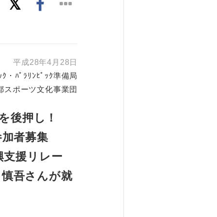
平成28年4月28日
ﾟｯｸ・ﾊﾟﾗﾘﾝﾋﾟｯｸ準備局
都スポーツ文化事業団
を後押し！
参加者募集
興支援リレー
 慎吾さんが就
）