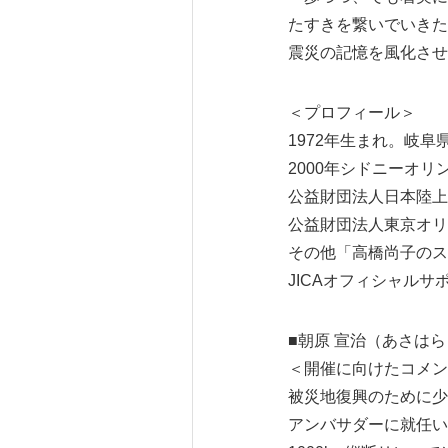
たすきを繋いでいきた
震災の記憶を風化させ
＜プロフィール＞
1972年生まれ。岐
2000年シドニーオ
公益財団法人日本陸上
公益財団法人東京オリ
その他「高橋尚子のス
JICAオフィシャル
■朝原 宣治（あさは
＜開催に向けたコメン
被災地復興のために少
アンバサダーに就任い