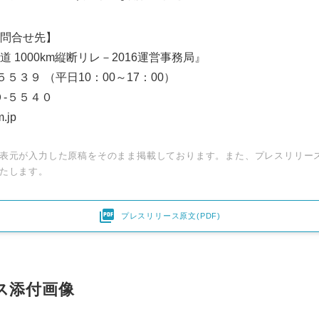
問合せ先】
 1000km縦断リレ－2016運営事務局』
５３９ （平日10：00～17：00）
９-５５４０
.jp
表元が入力した原稿をそのまま掲載しております。また、プレスリリー
たします。

プレスリリース原文(PDF)
ス添付画像