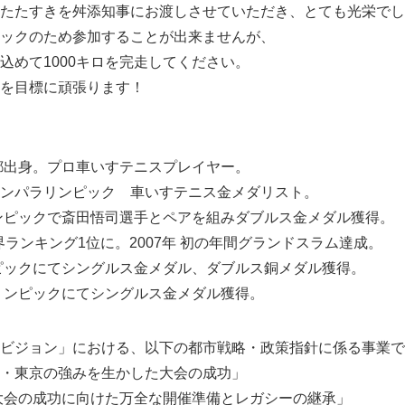
たたすきを舛添知事にお渡しさせていただき、とても光栄でし
ックのため参加することが出来ませんが、
込めて1000キロを完走してください。
を目標に頑張ります！
京都出身。プロ車いすテニスプレイヤー。
ンパラリンピック 車いすテニス金メダリスト。
リンピックで斎田悟司選手とペアを組みダブルス金メダル獲得。
世界ランキング1位に。2007年 初の年間グランドスラム達成。
ンピックにてシングルス金メダル、ダブルス銅メダル獲得。
ラリンピックにてシングルス金メダル獲得。
ビジョン」における、以下の都市戦略・政策指針に係る事業で
・東京の強みを生かした大会の成功」
年大会の成功に向けた万全な開催準備とレガシーの継承」