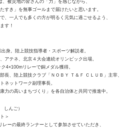
ーでは、被災地の皆さんの「力」を感じながら、
たすき」を無事ゴールまで届けたいと思います。
English
で、一人でも多くの方が明るく元気に過ごせるよう、
ます！
庫県出身。陸上競技指導者・スポーツ解説者。
、アテネ、北京４大会連続オリンピック出場。
ック4×100mリレーで銅メダル獲得。
部長、陸上競技クラブ「ＮＯＢＹ Ｔ＆Ｆ ＣＬＵＢ」主宰、
トネットワーク副理事長。
康力の高いまちづくり」を各自治体と共同で推進中。
だ しんご）
ト＞
縦断リレーの最終ランナーとして参加させていただき、