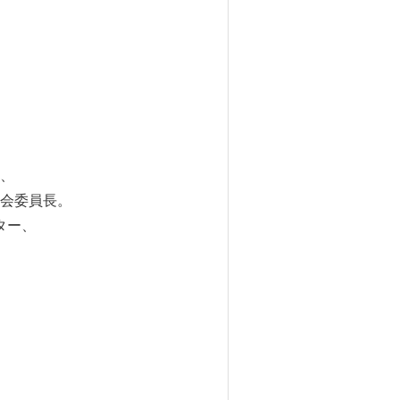
、
会委員長。
ター、