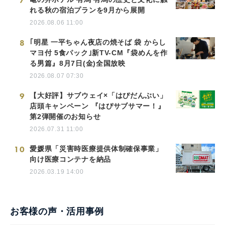
7
れる秋の宿泊プランを9月から展開
2026.08.06 11:00
8
｢明星 一平ちゃん夜店の焼そば 袋 からし
マヨ付 5食パック｣新TV-CM『袋めんを作
る男篇』8月7日(金)全国放映
2026.08.07 07:30
9
【大好評】サブウェイ×「はぴだんぶい」
店頭キャンペーン 『はぴサブサマー！』
第2弾開催のお知らせ
2026.07.31 11:00
10
愛媛県「災害時医療提供体制確保事業」
向け医療コンテナを納品
2026.03.19 14:00
お客様の声・活用事例