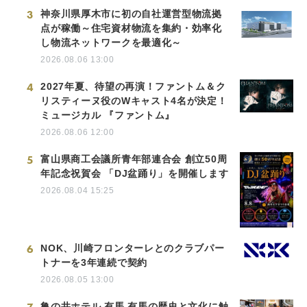
3
神奈川県厚木市に初の自社運営型物流拠
点が稼働～住宅資材物流を集約・効率化
し物流ネットワークを最適化～
2026.08.06 13:00
4
2027年夏、待望の再演！ファントム＆ク
リスティーヌ役のWキャスト4名が決定！
ミュージカル 『ファントム』
2026.08.06 12:00
5
富山県商工会議所青年部連合会 創立50周
年記念祝賀会 「DJ盆踊り」を開催します
2026.08.04 15:25
6
NOK、川崎フロンターレとのクラブパー
トナーを3年連続で契約
2026.08.05 13:00
亀の井ホテル 有馬 有馬の歴史と文化に触