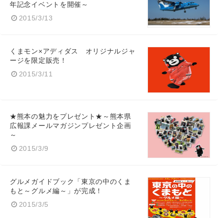
年記念イベントを開催～
2015/3/13
くまモン×アディダス オリジナルジャ
ージを限定販売！
Japanese
2015/3/11
★熊本の魅力をプレゼント★～熊本県
English
広報課メールマガジンプレゼント企画
～
2015/3/9
グルメガイドブック「東京の中のくま
もと～グルメ編～」が完成！
2015/3/5