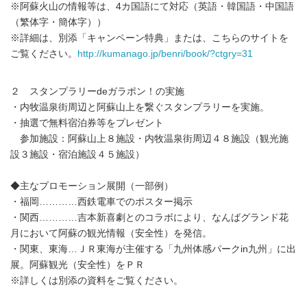
※阿蘇火山の情報等は、4カ国語にて対応（英語・韓国語・中国語
（繁体字・簡体字））
※詳細は、別添「キャンペーン特典」または、こちらのサイトを
ご覧ください。
http://kumanago.jp/benri/book/?ctgry=31
２ スタンプラリーdeガラポン！の実施
・内牧温泉街周辺と阿蘇山上を繋ぐスタンプラリーを実施。
・抽選で無料宿泊券等をプレゼント
参加施設：阿蘇山上８施設・内牧温泉街周辺４８施設（観光施
設３施設・宿泊施設４５施設）
◆主なプロモーション展開（一部例）
・福岡…………西鉄電車でのポスター掲示
・関西…………吉本新喜劇とのコラボにより、なんばグランド花
月において阿蘇の観光情報（安全性）を発信。
・関東、東海…ＪＲ東海が主催する「九州体感パークin九州」に出
展。阿蘇観光（安全性）をＰＲ
※詳しくは別添の資料をご覧ください。