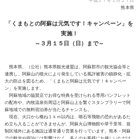
平成２７年１月２７日
熊本県
「くまもとの阿蘇は元気です！キャンペーン」を
実施！
～３月１５日（日）まで～
熊本県、（公社）熊本県観光連盟は、阿蘇郡市の観光協会等と
連携し、阿蘇山の噴火により発生している風評被害の鎮静化・拡
大の防止を図るため、「くまもと阿蘇は元気です！キャンペー
ン」を実施します。
阿蘇地域の協賛店でお得な特典を受けられる専用パンフレット
の配布や、内牧温泉街周辺と阿蘇山上を繋ぐスタンプラリーで阿
蘇地域での無料宿泊券が当たるチャンスも。
現在、火口から概ね１ｋｍ以内は、噴石等飛散の恐れがあるた
め立ち入ることができませんが、阿蘇火山博物館や草千里等、規
制区域外にある施設は通常通り営業を行っています。熊本・阿蘇
での観光や宿泊には影響はなく、多くのお客様にお越しいただけ