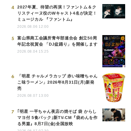
4
2027年夏、待望の再演！ファントム＆ク
リスティーヌ役のWキャスト4名が決定！
ミュージカル 『ファントム』
2026.08.06 12:00
5
富山県商工会議所青年部連合会 創立50周
年記念祝賀会 「DJ盆踊り」を開催します
2026.08.04 15:25
6
「明星 チャルメラカップ 赤い味噌ちゃん
こ味ラーメン」2026年8月31日(月)新発
売
2026.08.07 13:00
7
｢明星 一平ちゃん夜店の焼そば 袋 からし
マヨ付 5食パック｣新TV-CM『袋めんを作
る男篇』8月7日(金)全国放映