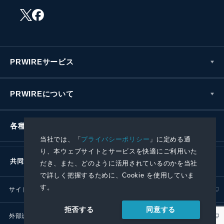
PRWIREサービス
PRWIREについて
各種お問い合わせ
当社では、「
プライバシーポリシー
」に定める通
り、本ウェブサイトとサービスを快適にご利用いた
共同通信社グループ
だき、また、どのように活用されているのかを当社
で詳しく把握するために、Cookie を使用していま
す。
サイトポリシー
プライバシーポリシー
同意する
拒否する
外部送信ポリシー
プレスリリース取扱基準