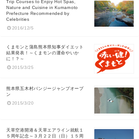
Trip Courses to Enjoy Hot Spas,
Nature and Cuisine in Kumamoto
Prefecture Recommended by
Celebrities
2016/12/5
くまモンと蒲島熊本県知事ダイエット
結果発表！～くまモンの運命やいか
に！？～
2015/3/25
熊本県五木村バンジージャンプオープ
ン
2015/3/20
天草空港開港＆天草エアライン就航１
５周年記念～３月２２日（日）１５周