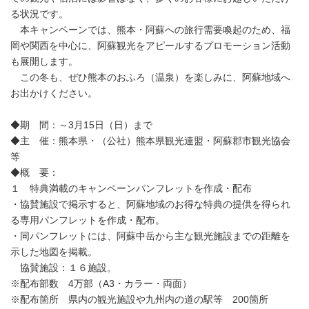
る状況です。
本キャンペーンでは、熊本・阿蘇への旅行需要喚起のため、福
岡や関西を中心に、阿蘇観光をアピールするプロモーション活動
も展開します。
この冬も、ぜひ熊本のおふろ（温泉）を楽しみに、阿蘇地域へ
お出かけください。
◆期 間：～3月15日（日）まで
◆主 催：熊本県・（公社）熊本県観光連盟・阿蘇郡市観光協会
等
◆概 要：
１ 特典満載のキャンペーンパンフレットを作成・配布
・協賛施設で掲示すると、阿蘇地域のお得な特典の提供を得られ
る専用パンフレットを作成・配布。
・同パンフレットには、阿蘇中岳から主な観光施設までの距離を
示した地図を掲載。
協賛施設：１６施設。
※配布部数 4万部（A3・カラー・両面）
※配布箇所 県内の観光施設や九州内の道の駅等 200箇所