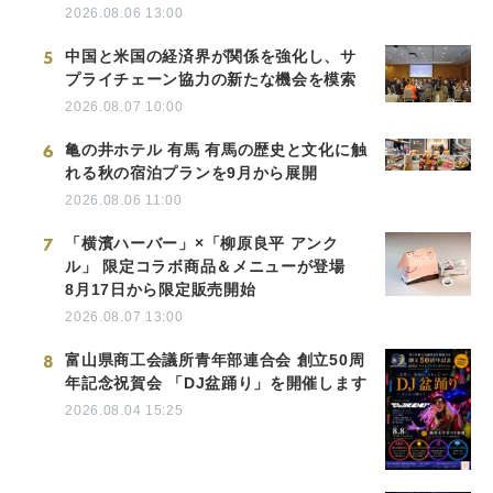
2026.08.06 13:00
5
中国と米国の経済界が関係を強化し、サ
プライチェーン協力の新たな機会を模索
2026.08.07 10:00
6
亀の井ホテル 有馬 有馬の歴史と文化に触
れる秋の宿泊プランを9月から展開
2026.08.06 11:00
7
「横濱ハーバー」×「柳原良平 アンク
ル」 限定コラボ商品＆メニューが登場
8月17日から限定販売開始
2026.08.07 13:00
8
富山県商工会議所青年部連合会 創立50周
年記念祝賀会 「DJ盆踊り」を開催します
2026.08.04 15:25