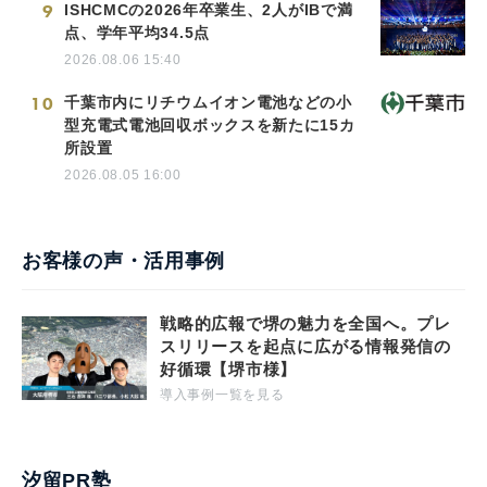
9
ISHCMCの2026年卒業生、2人がIBで満
点、学年平均34.5点
2026.08.06 15:40
10
千葉市内にリチウムイオン電池などの小
型充電式電池回収ボックスを新たに15カ
所設置
2026.08.05 16:00
お客様の声・活用事例
戦略的広報で堺の魅力を全国へ。プレ
スリリースを起点に広がる情報発信の
好循環【堺市様】
導入事例一覧を見る
汐留PR塾