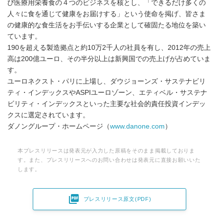
び医療用栄養食の４つのビジネスを核とし、「できるだけ多くの
人々に食を通じて健康をお届けする」という使命を掲げ、皆さま
の健康的な食生活をお手伝いする企業として確固たる地位を築い
ています。
190を超える製造拠点と約10万2千人の社員を有し、2012年の売上
高は200億ユーロ、その半分以上は新興国での売上げが占めていま
す。
ユーロネクスト・パリに上場し、ダウジョーンズ・サステナビリ
ティ・インデックスやASPIユーロゾーン、エティベル・サステナ
ビリティ・インデックスといった主要な社会的責任投資インデッ
クスに選定されています。
ダノングループ・ホームページ（
www.danone.com
）
本プレスリリースは発表元が入力した原稿をそのまま掲載しておりま
す。また、プレスリリースへのお問い合わせは発表元に直接お願いいた
します。

プレスリリース原文(PDF)