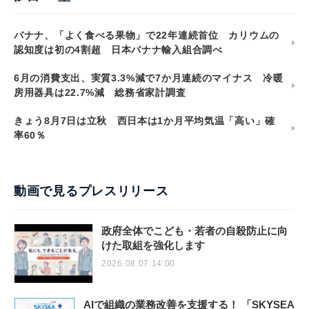
バナナ、「よく食べる果物」で22年連続首位 カリウムの
認知度は初の4割超 日本バナナ輸入組合調べ
6月の消費支出、実質3.3%減で7か月連続のマイナス 冷暖
房用器具は22.7%減 総務省家計調査
きょう8月7日は立秋 西日本は1か月平均気温「高い」確
率60％
動画で見るプレスリリース
政府全体でこども・若者の自殺防止に向
けた取組を強化します
2026.08.07 14:00
AIで組織の業務改善を支援する！ 「SKYSEA