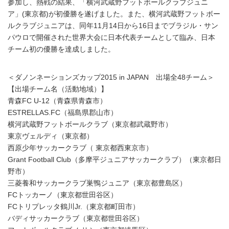
参加し、熱戦の結果、「横河武蔵野フットボールクラブジュニ
ア」(東京都)が初優勝を遂げました。また、横河武蔵野フットボー
ルクラブジュニアは、同年11月14日から16日までブラジル・サン
パウロで開催された世界大会に日本代表チームとして臨み、日本
チーム初の優勝を達成しました。
＜ダノンネーションズカップ2015 in JAPAN 出場全48チーム＞
【出場チーム名（活動地域）】
青森FC U-12（青森県青森市）
ESTRELLAS.FC（福島県郡山市）
横河武蔵野フットボールクラブ（東京都武蔵野市）
東京ヴェルディ（東京都）
西原少年サッカークラブ（ 東京都西東京市）
Grant Football Club（多摩平ジュニアサッカークラブ）（東京都日
野市）
三菱養和サッカークラブ巣鴨ジュニア（東京都豊島区）
FCトッカーノ（東京都世田谷区）
FCトリプレッタ鶴川Jr.（東京都町田市）
バディサッカークラブ（東京都世田谷区）