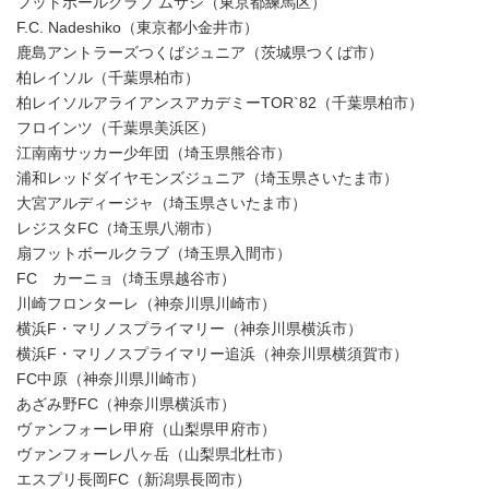
フットボールクラブ ムサシ（東京都練馬区）
F.C. Nadeshiko（東京都小金井市）
鹿島アントラーズつくばジュニア（茨城県つくば市）
柏レイソル（千葉県柏市）
柏レイソルアライアンスアカデミーTOR`82（千葉県柏市）
フロインツ（千葉県美浜区）
江南南サッカー少年団（埼玉県熊谷市）
浦和レッドダイヤモンズジュニア（埼玉県さいたま市）
大宮アルディージャ（埼玉県さいたま市）
レジスタFC（埼玉県八潮市）
扇フットボールクラブ（埼玉県入間市）
FC カーニョ（埼玉県越谷市）
川崎フロンターレ（神奈川県川崎市）
横浜F・マリノスプライマリー（神奈川県横浜市）
横浜F・マリノスプライマリー追浜（神奈川県横須賀市）
FC中原（神奈川県川崎市）
あざみ野FC（神奈川県横浜市）
ヴァンフォーレ甲府（山梨県甲府市）
ヴァンフォーレ八ヶ岳（山梨県北杜市）
エスプリ長岡FC（新潟県長岡市）