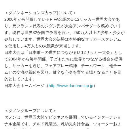
＜ダノンネーションズカップについて＞
2000年から開催しているFIFA公認のU-12サッカー世界大会であ
り、元フランス代表のジダン氏が大会アンバサダーを務めていま
す。現在は世界32か国で予選を行い、250万人以上の少年・少女が
参加しています。世界大会の決勝は本格的なサッカースタジアム
を使用し、4万人もの大観衆が来場します。
日本大会は「日本唯一の世界につながるU-12サッカー大会」とし
て2004年から毎年開催。子どもたちに世界とつながる機会を提供
し、サッカーを通じ、フェアプレー精神、チームワーク、他チー
ムとの交流や親睦を図り、健全な心身を育てる場となることを目
的としています。
日本大会ホームページ（
http://www.danonecup.jp
）
＜ダノングループについて＞
ダノンは、世界五大陸でビジネスを展開しているインターナショ
ナル企業です。チルド乳製品、乳幼児向け食品、ウォーターおよ