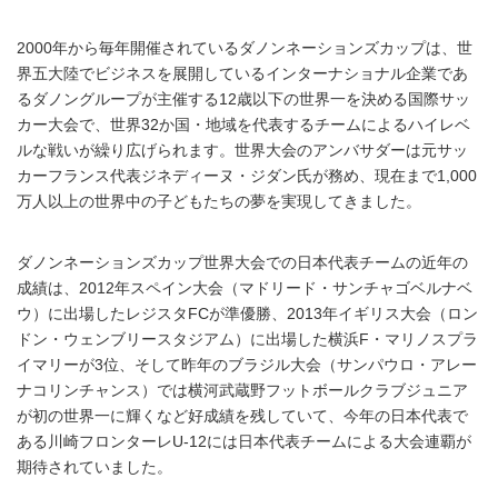
2000年から毎年開催されているダノンネーションズカップは、世
界五大陸でビジネスを展開しているインターナショナル企業であ
るダノングループが主催する12歳以下の世界一を決める国際サッ
カー大会で、世界32か国・地域を代表するチームによるハイレベ
ルな戦いが繰り広げられます。世界大会のアンバサダーは元サッ
カーフランス代表ジネディーヌ・ジダン氏が務め、現在まで1,000
万人以上の世界中の子どもたちの夢を実現してきました。
ダノンネーションズカップ世界大会での日本代表チームの近年の
成績は、2012年スペイン大会（マドリード・サンチャゴベルナベ
ウ）に出場したレジスタFCが準優勝、2013年イギリス大会（ロン
ドン・ウェンブリースタジアム）に出場した横浜F・マリノスプラ
イマリーが3位、そして昨年のブラジル大会（サンパウロ・アレー
ナコリンチャンス）では横河武蔵野フットボールクラブジュニア
が初の世界一に輝くなど好成績を残していて、今年の日本代表で
ある川崎フロンターレU-12には日本代表チームによる大会連覇が
期待されていました。