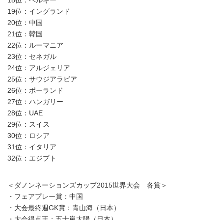
18位：ベルギー
19位：イングランド
20位：中国
21位：韓国
22位：ルーマニア
23位：セネガル
24位：アルジェリア
25位：サウジアラビア
26位：ポーランド
27位：ハンガリー
28位：UAE
29位：スイス
30位：ロシア
31位：イタリア
32位：エジプト
＜ダノンネーションズカップ2015世界大会 各賞＞
・フェアプレー賞：中国
・大会最終週GK賞：青山海（日本）
・大会得点王：五十嵐太陽（日本）