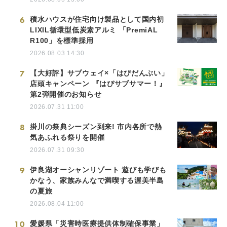
6
積水ハウスが住宅向け製品として国内初
LIXIL循環型低炭素アルミ 「PremiAL
R100」を標準採用
2026.08.03 14:30
7
【大好評】サブウェイ×「はぴだんぶい」
店頭キャンペーン 『はぴサブサマー！』
第2弾開催のお知らせ
2026.07.31 11:00
8
掛川の祭典シーズン到来! 市内各所で熱
気あふれる祭りを開催
2026.07.31 09:30
9
伊良湖オーシャンリゾート 遊びも学びも
かなう、家族みんなで満喫する渥美半島
の夏旅
2026.08.04 11:00
10
愛媛県「災害時医療提供体制確保事業」