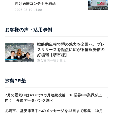
向け医療コンテナを納品
2026.03.19 14:00
お客様の声・活用事例
戦略的広報で堺の魅力を全国へ。プレ
スリリースを起点に広がる情報発信の
好循環【堺市様】
導入事例一覧を見る
汐留PR塾
7月の景気DIは43.6で3カ月連続改善 10業界中6業界が上
向く 帝国データバンク調べ
尼崎市、堂安律選手へのメッセージを13日まで募集 10月