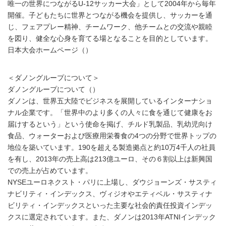
唯一の世界につながるU-12サッカー大会」として2004年から毎年
開催。子どもたちに世界とつながる機会を提供し、サッカーを通
じ、フェアプレー精神、チームワーク、他チームとの交流や親睦
を図り、健全な心身を育てる場となることを目的としています。
日本大会ホームページ（
）
＜ダノングループについて＞
ダノングループについて（
）
ダノンは、世界五大陸でビジネスを展開しているインターナショ
ナル企業です。「世界中のより多くの人々に食を通じて健康をお
届けするという」という使命を掲げ、チルド乳製品、乳幼児向け
食品、ウォーターおよび医療用栄養食の4つの分野で世界トップの
地位を築いています。190を超える製造拠点と約10万4千人の社員
を有し、2013年の売上高は213億ユーロ、その６割以上は新興国
での売上が占めています。
NYSEユーロネクスト・パリに上場し、ダウジョーンズ・サスティ
ナビリティ・インデックス、ヴィジオやエティベル・サスティナ
ビリティ・インデックスといった主要な社会的責任投資インデッ
クスに選定されています。また、ダノンは2013年ATNIインデック