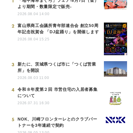
1
「地中海本まぐろ」フェア-8月7日（金）
より期間・数量限定で販売-
2026.08.04 14:00
2
富山県商工会議所青年部連合会 創立50周
年記念祝賀会 「DJ盆踊り」を開催します
2026.08.04 15:25
3
新たに、茨城県つくば市に「つくば営業
所」を開設
2026.08.03 11:00
4
令和８年度第２回 市営住宅の入居者募集
について
2026.07.31 16:30
5
NOK、川崎フロンターレとのクラブパー
トナーを3年連続で契約
2026.08.05 13:00