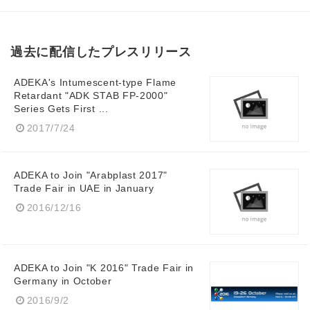
過去に配信したプレスリリース
ADEKA's Intumescent-type Flame
Retardant "ADK STAB FP-2000"
Series Gets First ...
2017/7/24
ADEKA to Join "Arabplast 2017"
Trade Fair in UAE in January
2016/12/16
ADEKA to Join "K 2016" Trade Fair in
Germany in October
2016/9/2