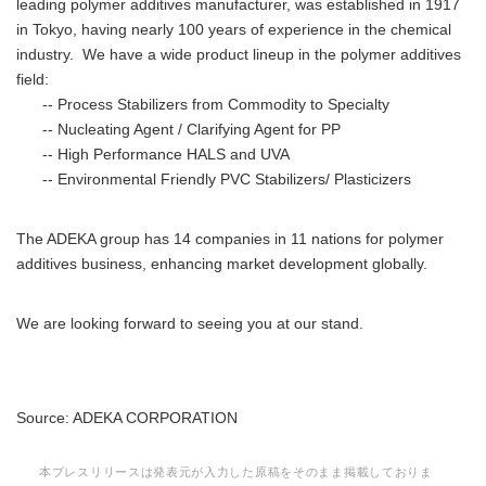
leading polymer additives manufacturer, was established in 1917
in Tokyo, having nearly 100 years of experience in the chemical
industry. We have a wide product lineup in the polymer additives
field:
-- Process Stabilizers from Commodity to Specialty
-- Nucleating Agent / Clarifying Agent for PP
-- High Performance HALS and UVA
-- Environmental Friendly PVC Stabilizers/ Plasticizers
The ADEKA group has 14 companies in 11 nations for polymer
additives business, enhancing market development globally.
We are looking forward to seeing you at our stand.
Source: ADEKA CORPORATION
本プレスリリースは発表元が入力した原稿をそのまま掲載しておりま