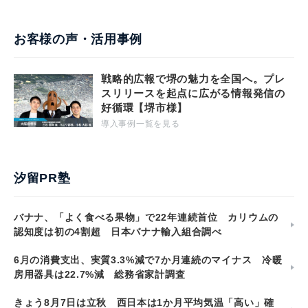
お客様の声・活用事例
戦略的広報で堺の魅力を全国へ。プレ
スリリースを起点に広がる情報発信の
好循環【堺市様】
導入事例一覧を見る
汐留PR塾
バナナ、「よく食べる果物」で22年連続首位 カリウムの
認知度は初の4割超 日本バナナ輸入組合調べ
6月の消費支出、実質3.3%減で7か月連続のマイナス 冷暖
房用器具は22.7%減 総務省家計調査
きょう8月7日は立秋 西日本は1か月平均気温「高い」確