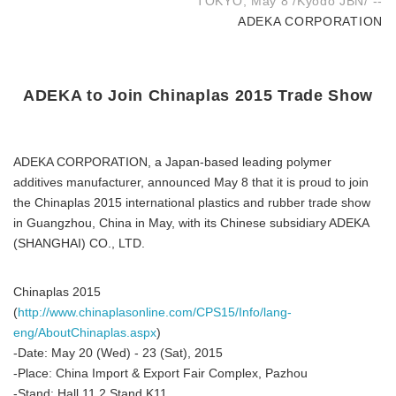
TOKYO, May 8 /Kyodo JBN/ --
ADEKA CORPORATION
ADEKA to Join Chinaplas 2015 Trade Show
ADEKA CORPORATION, a Japan-based leading polymer
additives manufacturer, announced May 8 that it is proud to join
the Chinaplas 2015 international plastics and rubber trade show
in Guangzhou, China in May, with its Chinese subsidiary ADEKA
(SHANGHAI) CO., LTD.
Chinaplas 2015
(
http://www.chinaplasonline.com/CPS15/Info/lang-
eng/AboutChinaplas.aspx
)
-Date: May 20 (Wed) - 23 (Sat), 2015
-Place: China Import & Export Fair Complex, Pazhou
-Stand: Hall 11.2 Stand K11