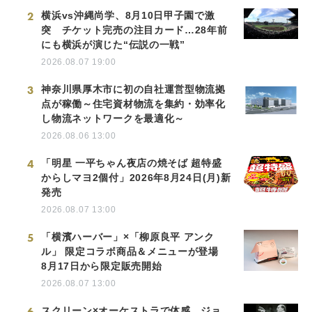
2
横浜vs沖縄尚学、8月10日甲子園で激
突 チケット完売の注目カード…28年前
にも横浜が演じた“伝説の一戦”
2026.08.07 19:00
3
神奈川県厚木市に初の自社運営型物流拠
点が稼働～住宅資材物流を集約・効率化
し物流ネットワークを最適化～
2026.08.06 13:00
4
「明星 一平ちゃん夜店の焼そば 超特盛
からしマヨ2個付」2026年8月24日(月)新
発売
2026.08.07 13:00
5
「横濱ハーバー」×「柳原良平 アンク
ル」 限定コラボ商品＆メニューが登場
8月17日から限定販売開始
2026.08.07 13:00
6
スクリーン×オーケストラで体感。ジョ