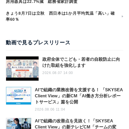
房用器具は22.7%減 総務省家計調査
きょう8月7日は立秋 西日本は1か月平均気温「高い」確
率60％
動画で見るプレスリリース
政府全体でこども・若者の自殺防止に向
けた取組を強化します
2026.08.07 14:00
AIで組織の業務改善を支援する！ 「SKYSEA
Client View」の新CM「AI働き方分析レポー
トサービス」篇を公開
2026.08.06 11:04
AIで組織の改善点を見抜く！「SKYSEA
Client View」の新テレビCM「チームの変