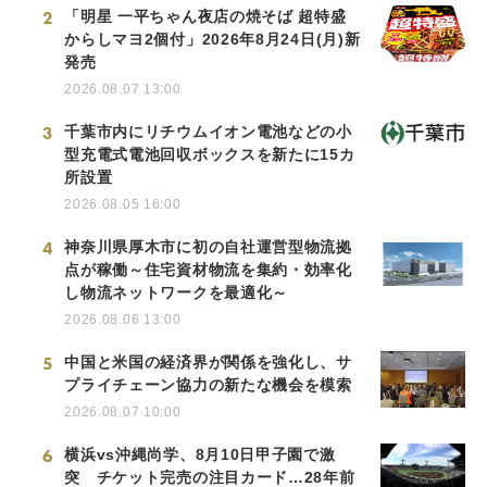
2
「明星 一平ちゃん夜店の焼そば 超特盛
からしマヨ2個付」2026年8月24日(月)新
発売
2026.08.07 13:00
3
千葉市内にリチウムイオン電池などの小
型充電式電池回収ボックスを新たに15カ
所設置
2026.08.05 16:00
4
神奈川県厚木市に初の自社運営型物流拠
点が稼働～住宅資材物流を集約・効率化
し物流ネットワークを最適化～
2026.08.06 13:00
5
中国と米国の経済界が関係を強化し、サ
プライチェーン協力の新たな機会を模索
2026.08.07 10:00
6
横浜vs沖縄尚学、8月10日甲子園で激
突 チケット完売の注目カード…28年前