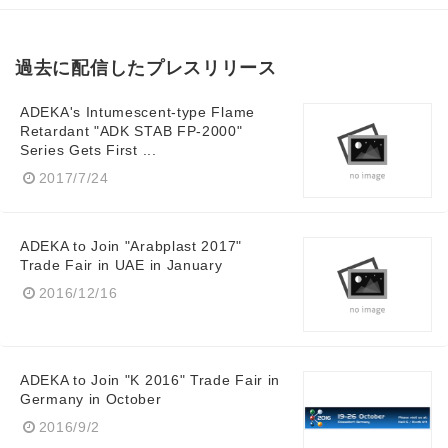
過去に配信したプレスリリース
ADEKA's Intumescent-type Flame
Retardant "ADK STAB FP-2000"
Series Gets First ...
2017/7/24
ADEKA to Join "Arabplast 2017"
Trade Fair in UAE in January
2016/12/16
ADEKA to Join "K 2016" Trade Fair in
Germany in October
2016/9/2