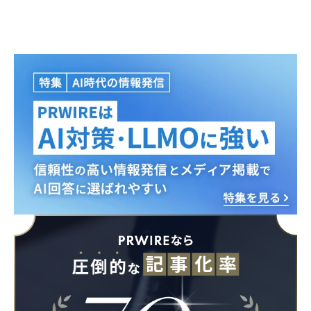
Japanese
English