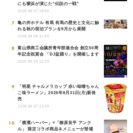
にも横浜が演じた“伝説の一戦”
2026.08.07 19:00
7
亀の井ホテル 有馬 有馬の歴史と文化に触
れる秋の宿泊プランを9月から展開
2026.08.06 11:00
8
富山県商工会議所青年部連合会 創立50周
年記念祝賀会 「DJ盆踊り」を開催します
2026.08.04 15:25
9
「明星 チャルメラカップ 赤い味噌ちゃん
こ味ラーメン」2026年8月31日(月)新発
売
2026.08.07 13:00
10
「横濱ハーバー」×「柳原良平 アンク
ル」 限定コラボ商品＆メニューが登場