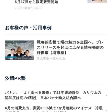
8月17日から限定販売開始
2026.08.07 13:00
お客様の声・活用事例
戦略的広報で堺の魅力を全国へ。プレ
スリリースを起点に広がる情報発信の
好循環【堺市様】
導入事例一覧を見る
汐留PR塾
バナナ、「よく食べる果物」で22年連続首位 カリウムの
認知度は初の4割超 日本バナナ輸入組合調べ
6月の消費支出、実質3.3%減で7か月連続のマイナス 冷暖