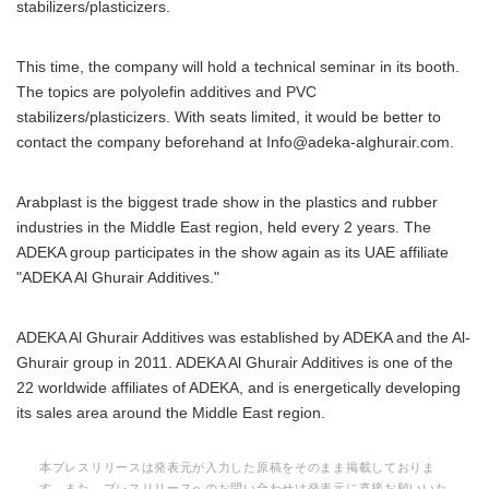
stabilizers/plasticizers.
This time, the company will hold a technical seminar in its booth.
The topics are polyolefin additives and PVC
stabilizers/plasticizers. With seats limited, it would be better to
contact the company beforehand at Info@adeka-alghurair.com.
Arabplast is the biggest trade show in the plastics and rubber
industries in the Middle East region, held every 2 years. The
ADEKA group participates in the show again as its UAE affiliate
"ADEKA Al Ghurair Additives."
ADEKA Al Ghurair Additives was established by ADEKA and the Al-
Ghurair group in 2011. ADEKA Al Ghurair Additives is one of the
22 worldwide affiliates of ADEKA, and is energetically developing
its sales area around the Middle East region.
本プレスリリースは発表元が入力した原稿をそのまま掲載しておりま
す。また、プレスリリースへのお問い合わせは発表元に直接お願いいた