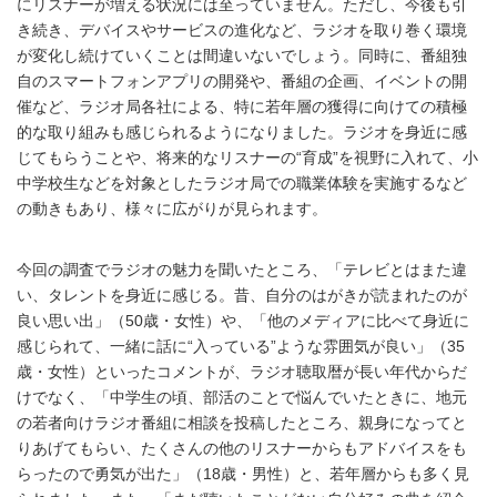
にリスナーが増える状況には至っていません。ただし、今後も引
き続き、デバイスやサービスの進化など、ラジオを取り巻く環境
が変化し続けていくことは間違いないでしょう。同時に、番組独
自のスマートフォンアプリの開発や、番組の企画、イベントの開
催など、ラジオ局各社による、特に若年層の獲得に向けての積極
的な取り組みも感じられるようになりました。ラジオを身近に感
じてもらうことや、将来的なリスナーの“育成”を視野に入れて、小
中学校生などを対象としたラジオ局での職業体験を実施するなど
の動きもあり、様々に広がりが見られます。
今回の調査でラジオの魅力を聞いたところ、「テレビとはまた違
い、タレントを身近に感じる。昔、自分のはがきが読まれたのが
良い思い出」（50歳・女性）や、「他のメディアに比べて身近に
感じられて、一緒に話に“入っている”ような雰囲気が良い」（35
歳・女性）といったコメントが、ラジオ聴取暦が長い年代からだ
けでなく、「中学生の頃、部活のことで悩んでいたときに、地元
の若者向けラジオ番組に相談を投稿したところ、親身になってと
りあげてもらい、たくさんの他のリスナーからもアドバイスをも
らったので勇気が出た」（18歳・男性）と、若年層からも多く見