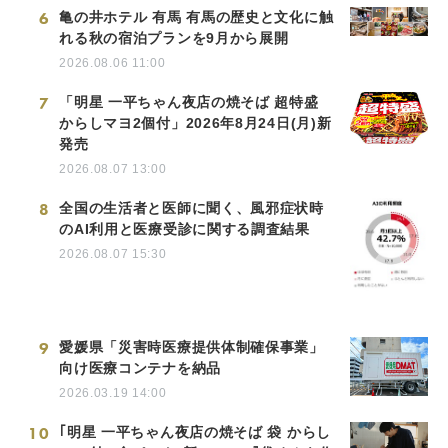
6
亀の井ホテル 有馬 有馬の歴史と文化に触
れる秋の宿泊プランを9月から展開
2026.08.06 11:00
7
「明星 一平ちゃん夜店の焼そば 超特盛
からしマヨ2個付」2026年8月24日(月)新
発売
2026.08.07 13:00
8
全国の生活者と医師に聞く、風邪症状時
のAI利用と医療受診に関する調査結果
2026.08.07 15:30
9
愛媛県「災害時医療提供体制確保事業」
向け医療コンテナを納品
2026.03.19 14:00
10
｢明星 一平ちゃん夜店の焼そば 袋 からし