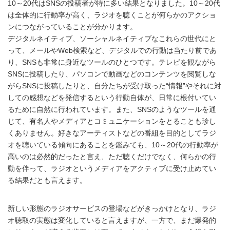
10～20代はSNSの投稿者が特に多い結果となりました。10～20代
は全体的に行動率が高く、ラジオを聴くことが何らかのアクショ
ンにつながっていることが分かります。
デジタルネイティブ、ソーシャルネイティブなこれらの世代にと
って、メールやWeb検索など、デジタルでの行動は当たり前であ
り、SNSも非常に身近なツールのひとつです。テレビを観ながら
SNSに投稿したり、パソコンで動画などのコンテンツを閲覧しな
がらSNSに投稿したりと、自分たちが受け取った“情報”やそれに対
しての感想などを発信するという行動自体が、日常に根付いてい
るために自然に行われています。また、SNSのようなツールを通
じて、有名人やメディアとコミュニケーションをとることも珍し
くありません。好きなアーティストなどの番組を目的としてラジ
オを聴いている傾向にあることを鑑みても、10～20代の行動率が
高いのは必然的だったと言え、ただ聴くだけでなく、何らかの行
動を伴って、ラジオというメディアをアクティブに受け止めてい
る結果だとも言えます。
新しい形態のラジオサービスの登場などがきっかけとなり、ラジ
オ聴取の実態は変化していると言えますが、一方で、まだ爆発的