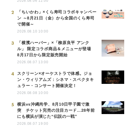
2026.08.06 12:00
2
「ちいかわ」×くら寿司コラボキャンペー
ン ～8月21日（金）から全国のくら寿司
で開催～
2026.08.10 10:00
3
「横濱ハーバー」×「柳原良平 アンク
ル」 限定コラボ商品＆メニューが登場
8月17日から限定販売開始
2026.08.07 13:00
4
スクリーン×オーケストラで体感。ジョ
ン・ウィリアムズ：シネマ・スペクタキ
ュラー・コンサート開催決定！
2026.08.08 10:00
5
横浜vs沖縄尚学、8月10日甲子園で激
突 チケット完売の注目カード…28年前
にも横浜が演じた“伝説の一戦”
2026.08.07 19:00