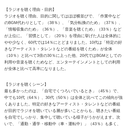
【ラジオを聴く理由・目的】
ラジオを聴く理由、目的に関してはほぼ横並びで、「作業中など
のBGM代わりとして」（38％）、「気分転換のため」（37％）、
「情報収集のため」（36％）、「音楽を聴くため」（33％）など
が上位に。「習慣として」（20％）を理由に挙げた人は全体的に
やや少なく、60代では14％にとどまりました。10代は「特定の好
きなアーティスト・タレントなどの番組を聴くため」が全体
（10％）と比べて3倍の30％に上った他、20代ではBGMとしての
利用や音楽を聴くためなど、エンターテインメントとしての利用
が全体と比べて高率になりました。
【ラジオを聴くシーン】
最も多かったのは、「自宅でくつろいでいるとき」（45％）で、
中でも10代（64％）、30代（50％）は全体と比べてこの傾向が強
くありました。特定の好きなアーティスト・タレントなどの番組
が目的でラジオを聴いている層が多いことからも、聴きたい番組
を自宅でしっかり、集中して聴いている様子がうかがえます。次
いで、「通勤・通学・移動中（車・運転中）」（43％）も多く、