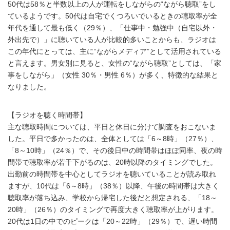
50代は58％と半数以上の人が運転をしながらの“ながら聴取”をし
ているようです。50代は自宅でくつろいでいるときの聴取率が全
年代を通して最も低く（29％）、「仕事中・勉強中（自宅以外・
外出先で）」に聴いている人が比較的多いことからも、ラジオは
この年代にとっては、主に“ながらメディア”として活用されている
と言えます。男女別に見ると、女性の“ながら聴取”としては、「家
事をしながら」（女性 30％・男性 6％）が多く、特徴的な結果と
なりました。
【ラジオを聴く時間帯】
主な聴取時間については、平日と休日に分けて調査をおこないま
した。平日で多かったのは、全体としては「6～8時」（27％）、
「8～10時」（24％）で、その後日中の時間帯はほぼ同率、夜の時
間帯で聴取率が若干下がるのは、20時以降のタイミングでした。
出勤前の時間帯を中心としてラジオを聴いていることが読み取れ
ますが、10代は「6～8時」（38％）以降、午後の時間帯は大きく
聴取率が落ち込み、学校から帰宅した後だと想定される、「18～
20時」（26％）のタイミングで再度大きく聴取率が上がります。
20代は1日の中でのピークは「20～22時」（29％）で、遅い時間