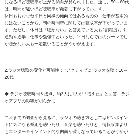
になるほど聴取率が上がる傾向が見られました。逆に、50～60代
は、時間が遅いほど聴取率が顕著に下がっています。
休日もおおむね平日と同様の傾向ではあるものの、仕事が基本的
にはないことから、朝の時間帯に関しては聴取率が下がっていま
す。ただし、休日は「聴かない」と答えている人も2割程度おり、
通勤や通学、仕事や勉強中といった、平日ならではのシーンでし
か聴かない人も一定数いることがうかがえます。
2.ラジオ聴取の変化と可能性： “アクティブに”ラジオを聴く10～
20代
◆ ラジオ聴取時間＆接点、約3人に1人が「増えた」と回答…ラジ
オアプリの影響が明らかに
これまでの調査から見るに、ラジオの聴き方としてはピンポイン
トに気になる番組を聴いたり、音楽を聴いたりと、情報収集より
もエンターテインメント的な側面が濃くなっていることがうかが