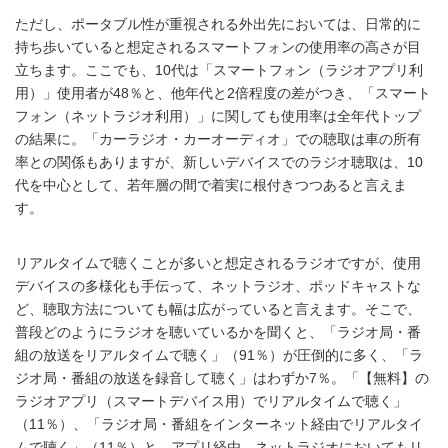
ただし、ポータブル性が重視される外出先においては、日常的に
持ち歩いていると想定されるスマートフォンの使用率の高さが目
立ちます。ここでも、10代は「スマートフォン（ラジオアプリ利
用）」使用者が48％と、他年代と2倍程度の差がつき、「スマート
フォン（ネットラジオ利用）」に関しても使用率は全年代トップ
の結果に。「カーラジオ・カーオーディオ」での聴取は車の所有
率との関係もありますが、新しいデバイスでのラジオ聴取は、10
代を中心として、若年層の間で着実に根付きつつあると言えま
す。
リアルタイムで聴くことが多いと想定されるラジオですが、使用
デバイスの多様化も手伝って、ネットラジオ、ポッドキャストな
ど、聴取方法についても幅は広がっていると言えます。そこで、
普段どのようにラジオを聴いているかを聞くと、「ラジオ局・番
組の放送をリアルタイムで聴く」（91％）が圧倒的に多く、「ラ
ジオ局・番組の放送を録音して聴く」はわずか7％。「【無料】の
ラジオアプリ（スマートデバイス用）でリアルタイムで聴く」
（11％）、「ラジオ局・番組をインターネット経由でリアルタイ
ムで聴く」（11％）と、アプリ経由、ネットラジオにおいてもリ