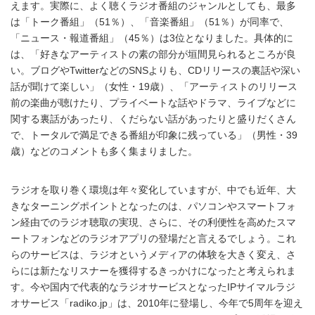
えます。実際に、よく聴くラジオ番組のジャンルとしても、最多
は「トーク番組」（51％）、「音楽番組」（51％）が同率で、
「ニュース・報道番組」（45％）は3位となりました。具体的に
は、「好きなアーティストの素の部分が垣間見られるところが良
い。ブログやTwitterなどのSNSよりも、CDリリースの裏話や深い
話が聞けて楽しい」（女性・19歳）、「アーティストのリリース
前の楽曲が聴けたり、プライベートな話やドラマ、ライブなどに
関する裏話があったり、くだらない話があったりと盛りだくさん
で、トータルで満足できる番組が印象に残っている」（男性・39
歳）などのコメントも多く集まりました。
ラジオを取り巻く環境は年々変化していますが、中でも近年、大
きなターニングポイントとなったのは、パソコンやスマートフォ
ン経由でのラジオ聴取の実現、さらに、その利便性を高めたスマ
ートフォンなどのラジオアプリの登場だと言えるでしょう。これ
らのサービスは、ラジオというメディアの体験を大きく変え、さ
らには新たなリスナーを獲得するきっかけになったと考えられま
す。今や国内で代表的なラジオサービスとなったIPサイマルラジ
オサービス「radiko.jp」は、2010年に登場し、今年で5周年を迎え