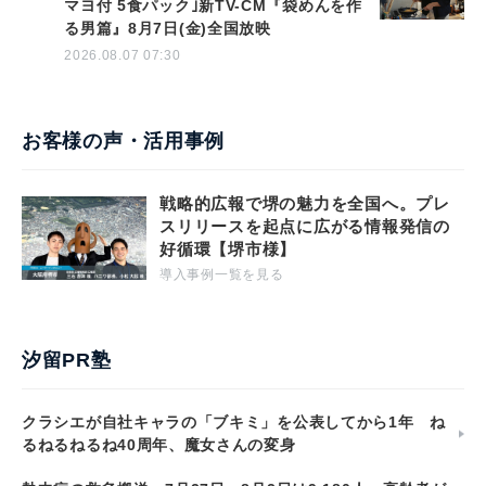
マヨ付 5食パック｣新TV-CM『袋めんを作
る男篇』8月7日(金)全国放映
2026.08.07 07:30
お客様の声・活用事例
戦略的広報で堺の魅力を全国へ。プレ
スリリースを起点に広がる情報発信の
好循環【堺市様】
導入事例一覧を見る
汐留PR塾
クラシエが自社キャラの「ブキミ」を公表してから1年 ね
るねるねるね40周年、魔女さんの変身