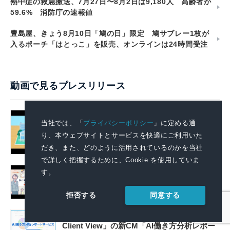
熱中症の救急搬送、7月27日〜8月2日は9,180人 高齢者が
59.6% 消防庁の速報値
豊島屋、きょう8月10日「鳩の日」限定 鳩サブレー1枚が
入るポーチ「はとっこ」を販売、オンラインは24時間受注
動画で見るプレスリリース
「環境広場さっぽろ 2026」に出展しまし
当社では、「
プライバシーポリシー
」に定める通
た
り、本ウェブサイトとサービスを快適にご利用いた
2026.08.10 13:00
だき、また、どのように活用されているのかを当社
で詳しく把握するために、Cookie を使用していま
政府全体でこども・若者の自殺防止に向けた
す。
取組を強化します
同意する
2026.08.07 14:00
拒否する
AIで組織の業務改善を支援する！ 「SKYSEA
Client View」の新CM「AI働き方分析レポー