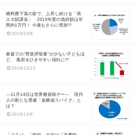
燃料費下落の影で、上昇し続ける「再
エネ賦課金」 2019年度の負担額は年
間約1万円！ 今後もさらに増加!?
2019/5/28
家庭での“野菜摂取量”が少ない子どもほ
ど、 風邪をひきやすい傾向に!?
2018/12/13
～11月14日は世界糖尿病デー～ 現代
人の新たな脅威「血糖値スパイク」と
は？
2018/11/8
「コスパ」「時短」の次は「栄養効