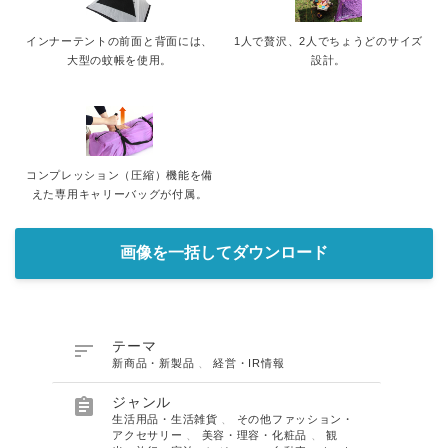
インナーテントの前面と背面には、
1人で贅沢、2人でちょうどのサイズ
大型の蚊帳を使用。
設計。
コンプレッション（圧縮）機能を備
えた専用キャリーバッグが付属。
画像を一括してダウンロード

テーマ
新商品・新製品
、
経営・IR情報

ジャンル
生活用品・生活雑貨
、
その他ファッション・
アクセサリー
、
美容・理容・化粧品
、
観