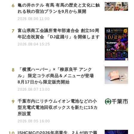
6
亀の井ホテル 有馬 有馬の歴史と文化に触
れる秋の宿泊プランを9月から展開
2026.08.06 11:00
7
富山県商工会議所青年部連合会 創立50周
年記念祝賀会 「DJ盆踊り」を開催します
2026.08.04 15:25
8
「横濱ハーバー」×「柳原良平 アンク
ル」 限定コラボ商品＆メニューが登場
8月17日から限定販売開始
2026.08.07 13:00
9
千葉市内にリチウムイオン電池などの小
型充電式電池回収ボックスを新たに15カ
所設置
2026.08.05 16:00
10
ISHCMCの2026年卒業生、2人がIBで満