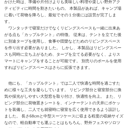
かけた時は、準備や片付けよりも美味しい料理や楽しい野外アク
ティビティに時間を割きたいもの。 本製品があれば、キャンプ場
に着いて荷物を降ろし、最短でその１分後には設営が完了しま
す。
ワンタッチで寝室だけでなくリビングスペースも一緒に出来あ
がる点も「カップルテント」の特徴。 従来は、テントを立てた後
に別途タープを使用し、食事や団欒などためのリビングスペース
を作り出す必要がありました。 しかし、本製品はリビングスペー
スも同時に立ち上がるため、タープを立てる必要がなく、よりス
マートにキャンプをすることが可能です。 別売りのポールを使用
すればリビングスペースはさらに拡張できます。
他にも、「カップルテント」では二人で快適な時間を過ごすた
めに様々な工夫を凝らしています。 リビング部分と寝室部分に換
気や採光がしやすい大型窓を取り付け、快適性を向上。 また、リ
ビング部分に荷物置きシートを、インナーテントの天井にポケッ
トを装備し、二人でも就寝時に寝室を広く使用できるよう設計し
ました。 長さ68cmと中型スーツケースに収まる程度の収納サイズ
なので、軽自動車でも運ぶことはもちろん、野外フェスやソロツ