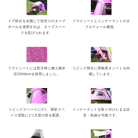
ドア部分を全開して別売りのタープ
フライシートとインナーテントのダ
ポールを使用すれば、タープスペー
ブルウォール構造。
スを拡げられます。
フライシートには荒天時に備え耐水
リビング部分に荷物置きシートを内
圧2000mmを採用しました。
蔵しています。
リビングスペースに2つ、寝室スペ
インナーテントを取り付けたまま設
ース背面に1つ大型の窓を配置。
営・収納が可能です。