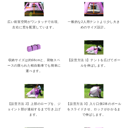
広い前室空間がワンタッチで出現、
一般的な2人用テントより少し大き
左右に窓を配置しています。
めのサイズ設計。
収納サイズは約68cmと、荷物スペ
【設営方法 1】テントを広げてポー
ースの限られた軽自動車でも簡単に
ルを伸ばします。
運べます。
【設営方法 2】上部のロープを、ジ
【設営方法 3】入り口側2本のポール
ョイント部が連結するまで引き上げ
をスライドさせ、ロックがかかるま
ます。
で伸ばします。