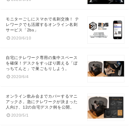
モニターごしにスマホで名刺交換！ テ
レワークでも活躍するオンライン名刺
サービス「2bs」
2020/6/10
自宅にテレワーク専用の集中スペース
を確保！デスクをすっぽり囲える「ぼ
っちてんと」で巣ごもりしよう。
2020/6/4
オンライン飲み会までカバーするマニ
アックさ。急にテレワークが決まった
人向け、12の自宅デスク例を公開。
2020/5/1