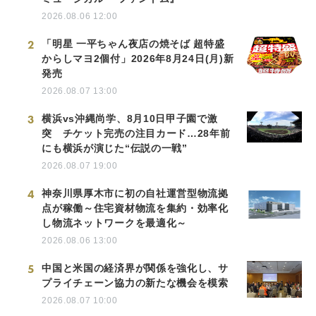
2026.08.06 12:00
2
「明星 一平ちゃん夜店の焼そば 超特盛
からしマヨ2個付」2026年8月24日(月)新
発売
2026.08.07 13:00
3
横浜vs沖縄尚学、8月10日甲子園で激
突 チケット完売の注目カード…28年前
にも横浜が演じた“伝説の一戦”
2026.08.07 19:00
4
神奈川県厚木市に初の自社運営型物流拠
点が稼働～住宅資材物流を集約・効率化
し物流ネットワークを最適化～
2026.08.06 13:00
5
中国と米国の経済界が関係を強化し、サ
プライチェーン協力の新たな機会を模索
2026.08.07 10:00