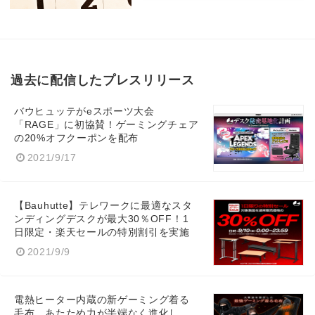
過去に配信したプレスリリース
バウヒュッテがeスポーツ大会
「RAGE」に初協賛！ゲーミングチェア
の20%オフクーポンを配布
2021/9/17
【Bauhutte】テレワークに最適なスタ
ンディングデスクが最大30％OFF！1
日限定・楽天セールの特別割引を実施
2021/9/9
電熱ヒーター内蔵の新ゲーミング着る
毛布。あたため力が半端なく進化し