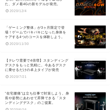
た、ダメ着4Gの新モデルが発売。
2020/12/4
「ゲーミング整体」が3ヶ月限定で登
場！ゲームでバキバキになった身体を
ケアする4つのコースを体験しよう。
2020/11/30
Japanese
【テレワ需要で4倍増】スタンディング
デスクをもっと気軽に。今あるデスク
に乗せるだけの卓上タイプが発売
2020/7/21
English
”在宅腰痛”は立ち仕事で対策しよう。身
長や姿勢にあわせて昇降できる「スタ
ンディングデスク」のご提案。
2020/6/16