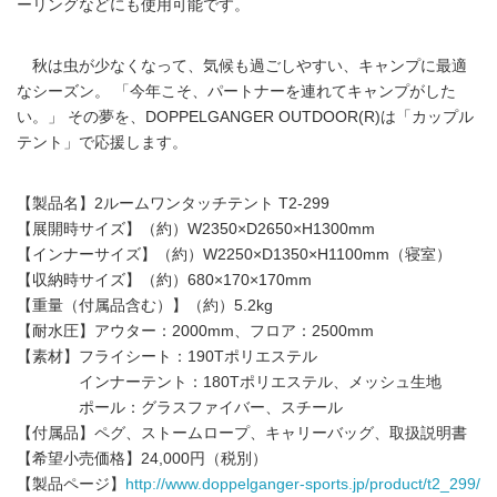
ーリングなどにも使用可能です。
秋は虫が少なくなって、気候も過ごしやすい、キャンプに最適
なシーズン。 「今年こそ、パートナーを連れてキャンプがした
い。」 その夢を、DOPPELGANGER OUTDOOR(R)は「カップル
テント」で応援します。
【製品名】2ルームワンタッチテント T2-299
【展開時サイズ】（約）W2350×D2650×H1300mm
【インナーサイズ】（約）W2250×D1350×H1100mm（寝室）
【収納時サイズ】（約）680×170×170mm
【重量（付属品含む）】（約）5.2kg
【耐水圧】アウター：2000mm、フロア：2500mm
【素材】フライシート：190Tポリエステル
インナーテント：180Tポリエステル、メッシュ生地
ポール：グラスファイバー、スチール
【付属品】ペグ、ストームロープ、キャリーバッグ、取扱説明書
【希望小売価格】24,000円（税別）
【製品ページ】
http://www.doppelganger-sports.jp/product/t2_299/