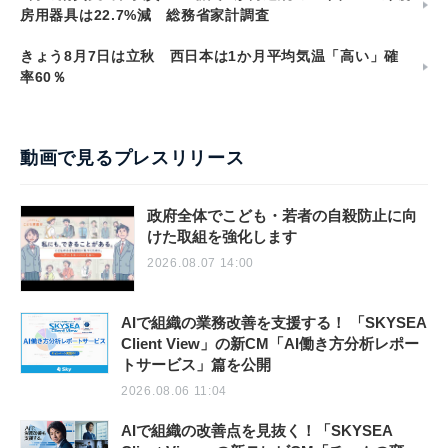
房用器具は22.7%減 総務省家計調査
きょう8月7日は立秋 西日本は1か月平均気温「高い」確
率60％
動画で見るプレスリリース
政府全体でこども・若者の自殺防止に向
けた取組を強化します
2026.08.07 14:00
AIで組織の業務改善を支援する！ 「SKYSEA
Client View」の新CM「AI働き方分析レポー
トサービス」篇を公開
2026.08.06 11:04
AIで組織の改善点を見抜く！「SKYSEA