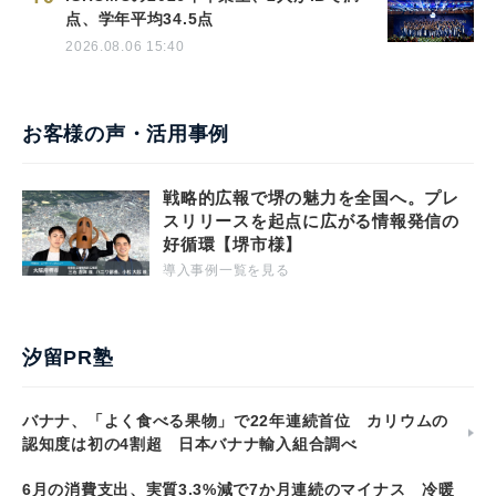
点、学年平均34.5点
2026.08.06 15:40
お客様の声・活用事例
戦略的広報で堺の魅力を全国へ。プレ
スリリースを起点に広がる情報発信の
好循環【堺市様】
導入事例一覧を見る
汐留PR塾
バナナ、「よく食べる果物」で22年連続首位 カリウムの
認知度は初の4割超 日本バナナ輸入組合調べ
6月の消費支出、実質3.3%減で7か月連続のマイナス 冷暖