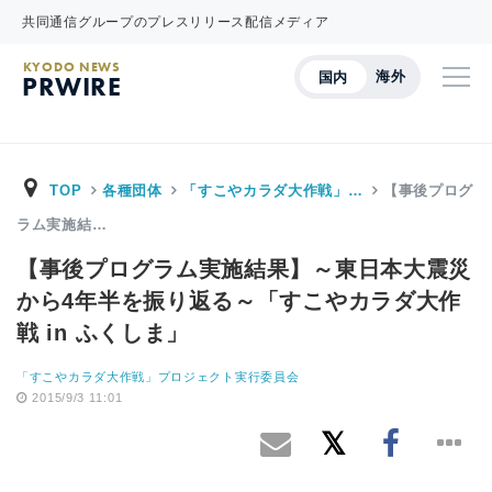
共同通信グループのプレスリリース配信メディア
KYODO NEWS
海外
国内
PRWIRE
TOP
各種団体
「すこやカラダ大作戦」…
【事後プログ
ラム実施結…
【事後プログラム実施結果】～東日本大震災
から4年半を振り返る～「すこやカラダ大作
戦 in ふくしま」
「すこやカラダ大作戦」プロジェクト実行委員会
2015/9/3 11:01