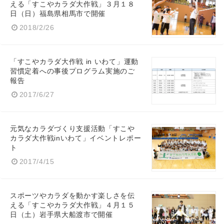
える「すこやカラダ大作戦」３月１８
日（日）福島県相馬市で開催
2018/2/26
「すこやカラダ大作戦 in いわて」運動
習慣定着への事後プログラム実施のご
報告
2017/6/27
元気なカラダづくり支援活動「すこや
カラダ大作戦inいわて」イベントレポー
ト
2017/4/15
スポーツやカラダを動かす楽しさを伝
える「すこやカラダ大作戦」４月１５
日（土）岩手県大船渡市で開催