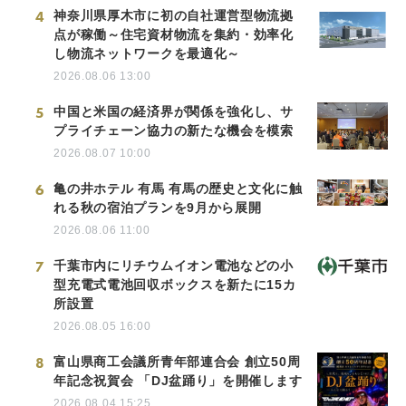
4
神奈川県厚木市に初の自社運営型物流拠
点が稼働～住宅資材物流を集約・効率化
し物流ネットワークを最適化～
2026.08.06 13:00
5
中国と米国の経済界が関係を強化し、サ
プライチェーン協力の新たな機会を模索
2026.08.07 10:00
6
亀の井ホテル 有馬 有馬の歴史と文化に触
れる秋の宿泊プランを9月から展開
2026.08.06 11:00
7
千葉市内にリチウムイオン電池などの小
型充電式電池回収ボックスを新たに15カ
所設置
2026.08.05 16:00
8
富山県商工会議所青年部連合会 創立50周
年記念祝賀会 「DJ盆踊り」を開催します
2026.08.04 15:25