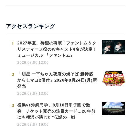
アクセスランキング
1
2027年夏、待望の再演！ファントム＆ク
リスティーヌ役のWキャスト4名が決定！
ミュージカル 『ファントム』
2026.08.06 12:00
2
「明星 一平ちゃん夜店の焼そば 超特盛
からしマヨ2個付」2026年8月24日(月)新
発売
2026.08.07 13:00
3
横浜vs沖縄尚学、8月10日甲子園で激
突 チケット完売の注目カード…28年前
にも横浜が演じた“伝説の一戦”
2026.08.07 19:00