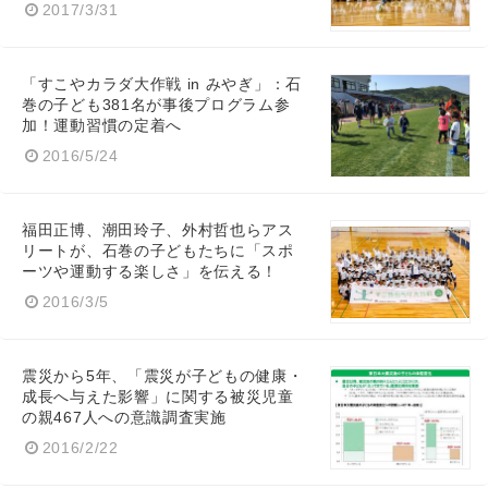
2017/3/31
「すこやカラダ大作戦 in みやぎ」：石
巻の子ども381名が事後プログラム参
加！運動習慣の定着へ
Japanese
2016/5/24
福田正博、潮田玲子、外村哲也らアス
リートが、石巻の子どもたちに「スポ
English
ーツや運動する楽しさ」を伝える！
2016/3/5
震災から5年、「震災が子どもの健康・
成長へ与えた影響」に関する被災児童
の親467人への意識調査実施
2016/2/22