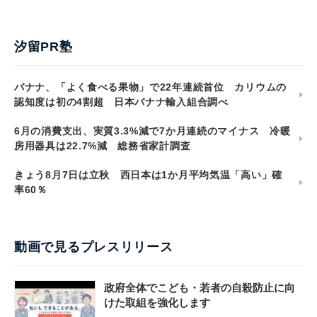
汐留PR塾
バナナ、「よく食べる果物」で22年連続首位 カリウムの
認知度は初の4割超 日本バナナ輸入組合調べ
6月の消費支出、実質3.3%減で7か月連続のマイナス 冷暖
房用器具は22.7%減 総務省家計調査
きょう8月7日は立秋 西日本は1か月平均気温「高い」確
率60％
動画で見るプレスリリース
政府全体でこども・若者の自殺防止に向
けた取組を強化します