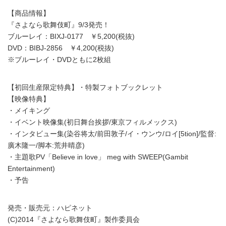
【商品情報】
『さよなら歌舞伎町』9/3発売！
ブルーレイ：BIXJ-0177 ￥5,200(税抜)
DVD：BIBJ-2856 ￥4,200(税抜)
※ブルーレイ・DVDともに2枚組
【初回生産限定特典】・特製フォトブックレット
【映像特典】
・メイキング
・イベント映像集(初日舞台挨拶/東京フィルメックス)
・インタビュー集(染谷将太/前田敦子/イ・ウンウ/ロイ[5tion]/監督:
廣木隆一/脚本:荒井晴彦)
・主題歌PV「Believe in love」 meg with SWEEP(Gambit
Entertainment)
・予告
発売・販売元：ハピネット
(C)2014『さよなら歌舞伎町』製作委員会