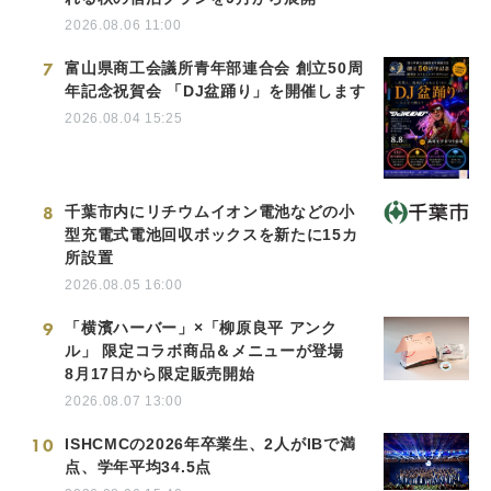
2026.08.06 11:00
7
富山県商工会議所青年部連合会 創立50周
年記念祝賀会 「DJ盆踊り」を開催します
2026.08.04 15:25
8
千葉市内にリチウムイオン電池などの小
型充電式電池回収ボックスを新たに15カ
所設置
2026.08.05 16:00
9
「横濱ハーバー」×「柳原良平 アンク
ル」 限定コラボ商品＆メニューが登場
8月17日から限定販売開始
2026.08.07 13:00
10
ISHCMCの2026年卒業生、2人がIBで満
点、学年平均34.5点