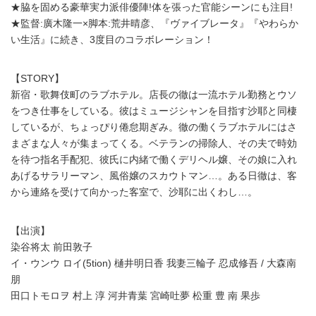
★脇を固める豪華実力派俳優陣!体を張った官能シーンにも注目!
★監督:廣木隆一×脚本:荒井晴彦、『ヴァイブレータ』『やわらか
い生活』に続き、3度目のコラボレーション！
【STORY】
新宿・歌舞伎町のラブホテル。店長の徹は一流ホテル勤務とウソ
をつき仕事をしている。彼はミュージシャンを目指す沙耶と同棲
しているが、ちょっぴり倦怠期ぎみ。徹の働くラブホテルにはさ
まざまな人々が集まってくる。ベテランの掃除人、その夫で時効
を待つ指名手配犯、彼氏に内緒で働くデリヘル嬢、その娘に入れ
あげるサラリーマン、風俗嬢のスカウトマン…。ある日徹は、客
から連絡を受けて向かった客室で、沙耶に出くわし…。
【出演】
染谷将太 前田敦子
イ・ウンウ ロイ(5tion) 樋井明日香 我妻三輪子 忍成修吾 / 大森南
朋
田口トモロヲ 村上 淳 河井青葉 宮崎吐夢 松重 豊 南 果歩