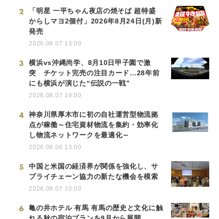
2
「明星 一平ちゃん夜店の焼そば 超特盛
からしマヨ2個付」2026年8月24日(月)新
発売
2026.08.07 13:00
3
横浜vs沖縄尚学、8月10日甲子園で激
突 チケット完売の注目カード…28年前
にも横浜が演じた“伝説の一戦”
2026.08.07 19:00
4
神奈川県厚木市に初の自社運営型物流拠
点が稼働～住宅資材物流を集約・効率化
し物流ネットワークを最適化～
2026.08.06 13:00
5
中国と米国の経済界が関係を強化し、サ
プライチェーン協力の新たな機会を模索
2026.08.07 10:00
6
亀の井ホテル 有馬 有馬の歴史と文化に触
れる秋の宿泊プランを9月から展開