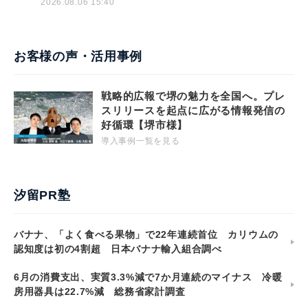
2026.08.06 15:40
お客様の声・活用事例
戦略的広報で堺の魅力を全国へ。プレ
スリリースを起点に広がる情報発信の
好循環【堺市様】
導入事例一覧を見る
汐留PR塾
バナナ、「よく食べる果物」で22年連続首位 カリウムの
認知度は初の4割超 日本バナナ輸入組合調べ
6月の消費支出、実質3.3%減で7か月連続のマイナス 冷暖
房用器具は22.7%減 総務省家計調査