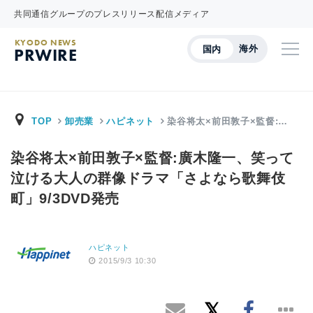
共同通信グループのプレスリリース配信メディア
KYODO NEWS
海外
国内
PRWIRE
TOP
卸売業
ハピネット
染谷将太×前田敦子×監督:…
染谷将太×前田敦子×監督:廣木隆一、笑って
泣ける大人の群像ドラマ「さよなら歌舞伎
町」9/3DVD発売
ハピネット
2015/9/3 10:30