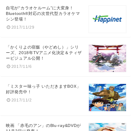
自宅が“カラオケルーム”に大変身！
Bluetooth®対応の次世代型カラオケマ
シン登場！
2017/11/29
「かくりよの宿飯（やどめし）」シリ
ーズ、2018年TVアニメ化決定＆ティザ
ービジュアル公開！
2017/11/6
「ミスター味っ子 いただきますBOX」
好評発売中！
2017/11/2
映画 「赤毛のアン」のBlu-ray&DVDが