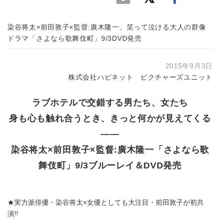
染谷将太×前田敦子×監督:廣木隆一、笑って泣ける大人の群像
ドラマ「さよなら歌舞伎町」9/3DVD発売
2015年9月3日
株式会社ハピネット ピクチャーズユニット
ラブホテルで交錯する男たち、女たち
身も心も触れ合うとき、きっと何かが見えてくる
――
染谷将太×前田敦子×監督:廣木隆一「さよなら歌
舞伎町」9/3ブルーレイ＆DVD発売
★実力派俳優・染谷将太×女優としても大注目・前田敦子が初共
演!!