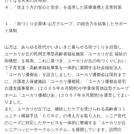
たくなる充実の共用部
４．「住まう方の安心と安全」を追求した医療連携と災害対策
１．「街づくり企業体 山万グループ」の総合力を結集したサポー
ト体制
山万は、あらゆる世代がいきいきと暮らせる街づくりを目指し、
ユーカリが丘の民間主導型高齢者福祉施策「ユーカリが丘 福祉の
街構想」を発表。これに基づき、ユーカリが丘の街づくりにおい
て子育支援・高齢者福祉事業を一体的に展開する社会福祉法人
「ユーカリ優都会」を設立しました。ユーカリ優都会は現在まで
に、介護老人保健施設「ユーカリ優都苑」「ユーカリ優都会居宅
介護支援事業所」(２００５年６月開所)や学童保育併設型グループ
ホーム「ユーカリ優都ぴあ」(２００７年８月開所)を運営してまい
りました。
また、ユーカリが丘では、継続したケアを受けられる高齢者コミ
ュニティ構築手法「ＣＣＲＣ」の考え方を取り入れ、シニア世代
のニーズに対応したサービスを一体的に整備する「ユーカリが丘
シニアハッピーサークルシステム」を展開しています。訪問介