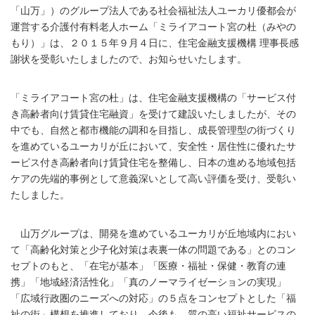
「山万」）のグループ法人である社会福祉法人ユーカリ優都会が
運営する介護付有料老人ホーム「ミライアコート宮の杜（みやの
もり）」は、２０１５年９月４日に、住宅金融支援機構 理事長感
謝状を受彰いたしましたので、お知らせいたします。
「ミライアコート宮の杜」は、住宅金融支援機構の「サービス付
き高齢者向け賃貸住宅融資」を受けて建設いたしましたが、その
中でも、自然と都市機能の調和を目指し、成長管理型の街づくり
を進めているユーカリが丘において、安全性・居住性に優れたサ
ービス付き高齢者向け賃貸住宅を整備し、日本の進める地域包括
ケアの先端的事例として意義深いとして高い評価を受け、受彰い
たしました。
山万グループは、開発を進めているユーカリが丘地域内におい
て「高齢化対策と少子化対策は表裏一体の問題である」とのコン
セプトのもと、「在宅が基本」「医療・福祉・保健・教育の連
携」「地域経済活性化」「真のノーマライゼーションの実現」
「広域行政圏のニーズへの対応」の５点をコンセプトとした「福
祉の街」構想を推進しており、今後も、質の高い福祉サービスの