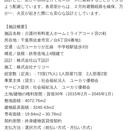
よう配慮しています。各居室からは、２方向避難経路を確保。万
が一、火災が起きた際にも安心な設計としています。
【施設概要】
施設名称：介護付有料老人ホームミライアコート宮の杜
所在地：千葉県佐倉市宮ノ台6丁目6番地1
交通：山万ユーカリが丘線 中学校駅徒歩3分
構造／規模：鉄骨造地上4階建て
設計：株式会社山下設計
施工：株式会社ナリコー
総室数（定員）：73室(75人) 1人部屋71室 2人部屋2室
事業主体（貸主）：社会福祉法人 ユーカリ優都会
サービス提供：社会福祉法人 ユーカリ優都会
土地/建物の権利形態：賃借30年（2015年2月～2045年1月）
敷地面積：4072.76m2
建物延床面積：3240.43m2
専有面積：19.84m2～30.78m2
契約形態：終身建物賃貸借契約
支払方法：選択方式（前払い方式・月払い方式）