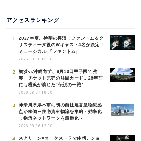
アクセスランキング
1
2027年夏、待望の再演！ファントム＆ク
リスティーヌ役のWキャスト4名が決定！
ミュージカル 『ファントム』
2026.08.06 12:00
2
横浜vs沖縄尚学、8月10日甲子園で激
突 チケット完売の注目カード…28年前
にも横浜が演じた“伝説の一戦”
2026.08.07 19:00
3
神奈川県厚木市に初の自社運営型物流拠
点が稼働～住宅資材物流を集約・効率化
し物流ネットワークを最適化～
2026.08.06 13:00
4
スクリーン×オーケストラで体感。ジョ