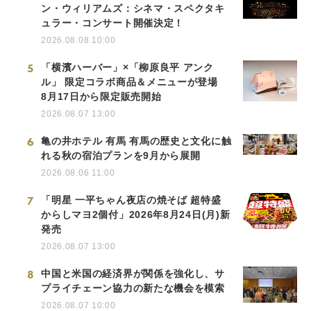
ン・ウィリアムズ：シネマ・スペクタキ
ュラー・コンサート開催決定！
2026.08.08 10:00
5
「横濱ハーバー」×「柳原良平 アンク
ル」 限定コラボ商品＆メニューが登場
8月17日から限定販売開始
2026.08.07 13:00
6
亀の井ホテル 有馬 有馬の歴史と文化に触
れる秋の宿泊プランを9月から展開
2026.08.06 11:00
7
「明星 一平ちゃん夜店の焼そば 超特盛
からしマヨ2個付」2026年8月24日(月)新
発売
2026.08.07 13:00
8
中国と米国の経済界が関係を強化し、サ
プライチェーン協力の新たな機会を模索
2026.08.07 10:00