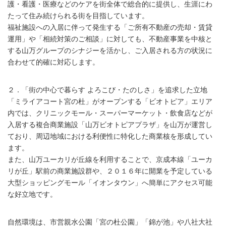
護・看護・医療などのケアを街全体で総合的に提供し、生涯にわ
たって住み続けられる街を目指しています。
福祉施設への入居に伴って発生する「ご所有不動産の売却・賃貸
運用」や「相続対策のご相談」に対しても、不動産事業を中核と
する山万グループのシナジーを活かし、ご入居される方の状況に
合わせて的確に対応します。
２．「街の中心で暮らす よろこび・たのしさ」を追求した立地
「ミライアコート宮の杜」がオープンする「ビオトピア」エリア
内では、クリニックモール・スーパーマーケット・飲食店などが
入居する複合商業施設「山万ビオトピアプラザ」を山万が運営し
ており、周辺地域における利便性に特化した商業核を形成してい
ます。
また、山万ユーカリが丘線を利用することで、京成本線「ユーカ
リが丘」駅前の商業施設群や、２０１６年に開業を予定している
大型ショッピングモール「イオンタウン」へ簡単にアクセス可能
な好立地です。
自然環境は、市営親水公園「宮の杜公園」「錦が池」や八社大社