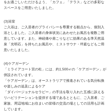
をお過ごしいただけるよう、「カフェ」「テラス」などの多彩な
スペースをご用意いたしました。
(3)浴室
ご入浴は、ご入居者のプライバシーを尊重する観点から、個別入
浴としました。ご入居者の身体状況にあわせたお風呂を複数ご用
意しています。また、神経痛や肩こりなどに効果のある準天然温
泉「光明石」を持ちたお風呂や、ミストサウナ・坪庭などもご用
意いたしました。
(4)ケアガーデン
「ミライアコート宮の杜」には、約1,500㎡の「ケアガーデン」が
併設されています。
「ケアガーデン」は、オーストラリアで推進されている気分転換
や楽しみの追及によるケア
「ダイバージョナルセラピー」の手法を取り入れた五感に訴える
リハビリテーションを提供する場であるとともに、ご入居者、ご
家族、周辺地域にお住まいの皆様の交流の場としての活用も計画
しています。