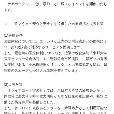
「ケアガーデン」では、季節ごとに様々なイベントを開催いたし
ます。
４．「住まう方の安心と安全」を追求した医療連携と災害対策
(1)医療連携
医療体制については、ユーカリが丘内の訪問診療所との提携によ
り、第1次診療に対応するサービスを提供します。
また、緊急時の医療体制については、近隣の総合病院「東邦大学
医療センター佐倉病院」や「聖隷佐倉市民病院」、最寄りの有床
診療所である「小林循環器クリニック」との連携協定を締結。緊
急時のスムーズな受け入れ体制を整えています。
(2)災害対策
「ミライアコート宮の杜」では、東日本大震災の経験を活かし、
停電時に最大４８時間電力供給が可能な自家発電設備や、断水に
備えた防災井戸を整備しました。
また、各フロアに複数あるテラスを一時避難所として利用可能な
設計とし、足が不自由な方でもスムーズに避難することができる