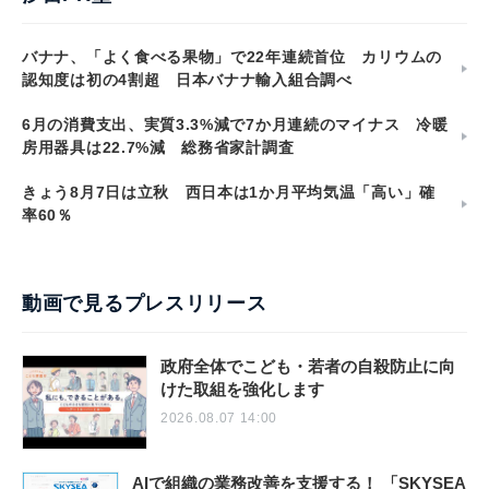
バナナ、「よく食べる果物」で22年連続首位 カリウムの
認知度は初の4割超 日本バナナ輸入組合調べ
6月の消費支出、実質3.3%減で7か月連続のマイナス 冷暖
房用器具は22.7%減 総務省家計調査
きょう8月7日は立秋 西日本は1か月平均気温「高い」確
率60％
動画で見るプレスリリース
政府全体でこども・若者の自殺防止に向
けた取組を強化します
2026.08.07 14:00
AIで組織の業務改善を支援する！ 「SKYSEA