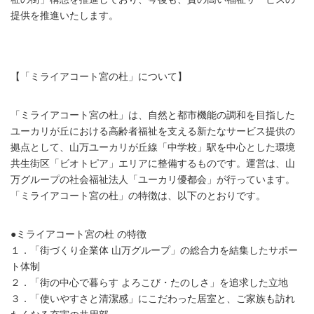
提供を推進いたします。
【「ミライアコート宮の杜」について】
「ミライアコート宮の杜」は、自然と都市機能の調和を目指した
ユーカリが丘における高齢者福祉を支える新たなサービス提供の
拠点として、山万ユーカリが丘線「中学校」駅を中心とした環境
共生街区「ビオトピア」エリアに整備するものです。運営は、山
万グループの社会福祉法人「ユーカリ優都会」が行っています。
「ミライアコート宮の杜」の特徴は、以下のとおりです。
●ミライアコート宮の杜 の特徴
１．「街づくり企業体 山万グループ」の総合力を結集したサポー
ト体制
２．「街の中心で暮らす よろこび・たのしさ」を追求した立地
３．「使いやすさと清潔感」にこだわった居室と、ご家族も訪れ