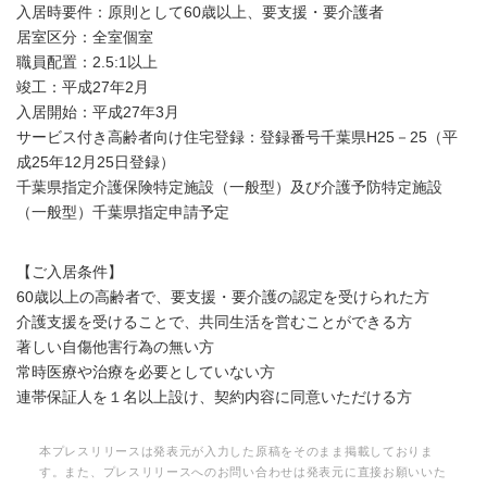
入居時要件：原則として60歳以上、要支援・要介護者
居室区分：全室個室
職員配置：2.5:1以上
竣工：平成27年2月
入居開始：平成27年3月
サービス付き高齢者向け住宅登録：登録番号千葉県H25－25（平
成25年12月25日登録）
千葉県指定介護保険特定施設（一般型）及び介護予防特定施設
（一般型）千葉県指定申請予定
【ご入居条件】
60歳以上の高齢者で、要支援・要介護の認定を受けられた方
介護支援を受けることで、共同生活を営むことができる方
著しい自傷他害行為の無い方
常時医療や治療を必要としていない方
連帯保証人を１名以上設け、契約内容に同意いただける方
本プレスリリースは発表元が入力した原稿をそのまま掲載しておりま
す。また、プレスリリースへのお問い合わせは発表元に直接お願いいた