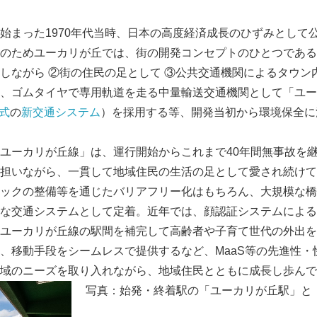
始まった1970年代当時、日本の高度経済成長のひずみとして
のためユーカリが丘では、街の開発コンセプトのひとつである
しながら ②街の住民の足として ③公共交通機関によるタウン
、ゴムタイヤで専用軌道を走る中量輸送交通機関として「ユー
式
の
新交通システム
）を採用する等、開発当初から環境保全に
ユーカリが丘線」は、運行開始からこれまで40年間無事故を
担いながら、一貫して地域住民の生活の足として愛され続けて
ックの整備等を通じたバリアフリー化はもちろん、大規模な橋
な交通システムとして定着。近年では、顔認証システムによる
ユーカリが丘線の駅間を補完して高齢者や子育て世代の外出を
、移動手段をシームレスで提供するなど、MaaS等の先進性・
域のニーズを取り入れながら、地域住民とともに成長し歩んで
写真：始発・終着駅の「ユーカリが丘駅」と