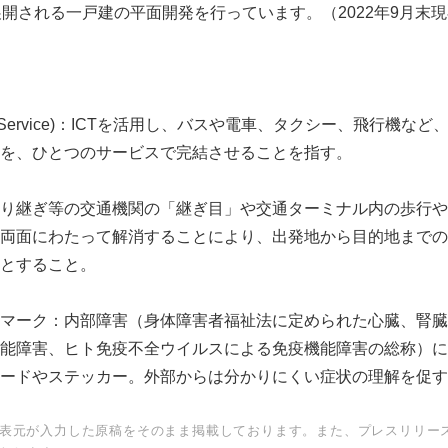
開される一戸建の平面開発を行っています。（2022年9月末現在
y as a Service)：ICTを活用し、バスや電車、タクシー、飛行
を、ひとつのサービスで完結させることを指す。
り継ぎ等の交通機関の「継ぎ目」や交通ターミナル内の歩行や
両面にわたって解消することにより、出発地から目的地までの
とすること。
マーク：内部障害（身体障害者福祉法に定められた心臓、腎臓
能障害、ヒト免疫不全ウイルスによる免疫機能障害の総称）に
ードやステッカー。外部からは分かりにくい症状の理解を促す
表元が入力した原稿をそのまま掲載しております。また、プレスリリー