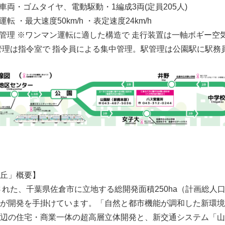
車両・ゴムタイヤ、電動駆動・1編成3両(定員205人)
転 ・最大速度50km/h ・表定速度24km/h
行管理 ※ワンマン運転に適した構造で 走行装置は一軸ボギー空
管理は指令室で 指令員による集中管理。駅管理は公園駅に駅務
丘」概要】
始された、千葉県佐倉市に立地する総開発面積250ha（計画総人
が開発を手掛けています。「自然と都市機能が調和した新環境
辺の住宅・商業一体の超高層立体開発と、新交通システム「山