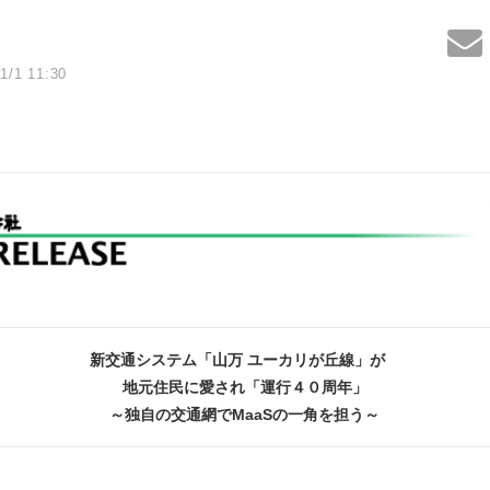
1/1 11:30
新交通システム「山万 ユーカリが丘線」が
地元住民に愛され「運行４０周年」
～独自の交通網で
MaaS
の一角を担う～