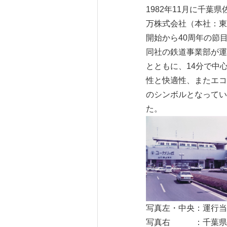
1982年11月に千
万株式会社（本社：東
開始から40周年の節
同社の鉄道事業部が運
とともに、14分で中
性と快適性、またエコ
のシンボルとなってい
た。
写真左・中央：運
写真右 ：千葉県初