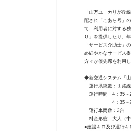
「山万ユーカリが丘線
配され「こあら号」の
て、利用者に対する独
り」を提供したり、年
「サービス介助士」の
め細やかなサービス提
方々が優先席を利用し
◆新交通システム「山
運行系統数：１路線
運行時間：4：35～
4：35～23：
運行車両数：3台
料金形態：大人（中学
●建設キロ及び運行キロ 