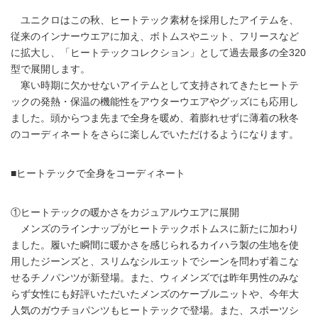
ユニクロはこの秋、ヒートテック素材を採用したアイテムを、
従来のインナーウエアに加え、ボトムスやニット、フリースなど
に拡大し、「ヒートテックコレクション」として過去最多の全320
型で展開します。
寒い時期に欠かせないアイテムとして支持されてきたヒートテ
ックの発熱・保温の機能性をアウターウエアやグッズにも応用し
ました。頭からつま先まで全身を暖め、着膨れせずに薄着の秋冬
のコーディネートをさらに楽しんでいただけるようになります。
■ヒートテックで全身をコーディネート
①ヒートテックの暖かさをカジュアルウエアに展開
メンズのラインナップがヒートテックボトムスに新たに加わり
ました。履いた瞬間に暖かさを感じられるカイハラ製の生地を使
用したジーンズと、スリムなシルエットでシーンを問わず着こな
せるチノパンツが新登場。また、ウィメンズでは昨年男性のみな
らず女性にも好評いただいたメンズのケーブルニットや、今年大
人気のガウチョパンツもヒートテックで登場。また、スポーツシ