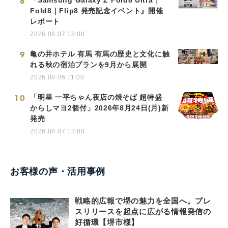
8
『Samsung Galaxy Z Fold8 Ultra｜
Fold8｜Flip8 発売記念イベント』開催
レポート
2026.08.07 15:00
9
亀の井ホテル 有馬 有馬の歴史と文化に触
れる秋の宿泊プランを9月から展開
2026.08.06 11:00
10
「明星 一平ちゃん夜店の焼そば 超特盛
からしマヨ2個付」2026年8月24日(月)新
発売
2026.08.07 13:00
お客様の声・活用事例
戦略的広報で堺の魅力を全国へ。プレ
スリリースを起点に広がる情報発信の
好循環【堺市様】