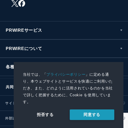
PRWIREサービス
PRWIREについて
各種お問い合わせ
当社では、「
プライバシーポリシー
」に定める通
り、本ウェブサイトとサービスを快適にご利用いた
共同通信社グループ
だき、また、どのように活用されているのかを当社
で詳しく把握するために、Cookie を使用していま
す。
サイトポリシー
プライバシーポリシー
同意する
拒否する
外部送信ポリシー
プレスリリース取扱基準