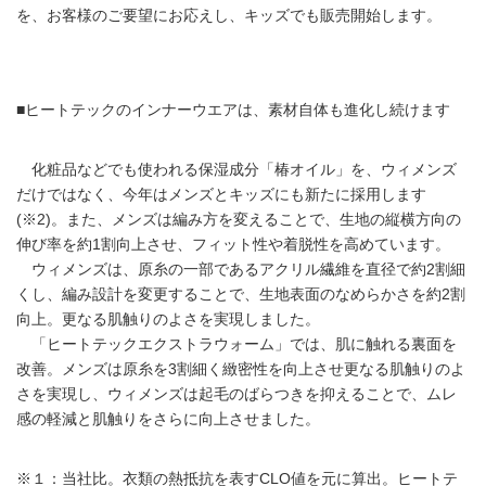
を、お客様のご要望にお応えし、キッズでも販売開始します。
■ヒートテックのインナーウエアは、素材自体も進化し続けます
化粧品などでも使われる保湿成分「椿オイル」を、ウィメンズ
だけではなく、今年はメンズとキッズにも新たに採用します
(※2)。また、メンズは編み方を変えることで、生地の縦横方向の
伸び率を約1割向上させ、フィット性や着脱性を高めています。
ウィメンズは、原糸の一部であるアクリル繊維を直径で約2割細
くし、編み設計を変更することで、生地表面のなめらかさを約2割
向上。更なる肌触りのよさを実現しました。
「ヒートテックエクストラウォーム」では、肌に触れる裏面を
改善。メンズは原糸を3割細く緻密性を向上させ更なる肌触りのよ
さを実現し、ウィメンズは起毛のばらつきを抑えることで、ムレ
感の軽減と肌触りをさらに向上させました。
※１：当社比。衣類の熱抵抗を表すCLO値を元に算出。ヒートテ