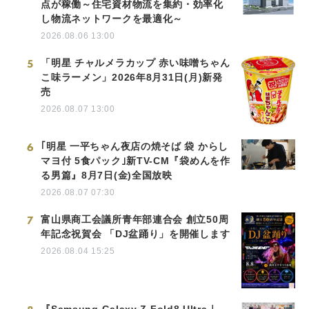
点が稼働～住宅資材物流を集約・効率化
し物流ネットワークを最適化～
2026.08.06 13:00
5
「明星 チャルメラカップ 赤い味噌ちゃん
こ味ラーメン」2026年8月31日(月)新発
売
2026.08.07 13:00
6
｢明星 一平ちゃん夜店の焼そば 袋 からし
マヨ付 5食パック｣新TV-CM『袋めんを作
る男篇』8月7日(金)全国放映
2026.08.07 07:30
7
富山県商工会議所青年部連合会 創立50周
年記念祝賀会 「DJ盆踊り」を開催します
2026.08.04 15:25