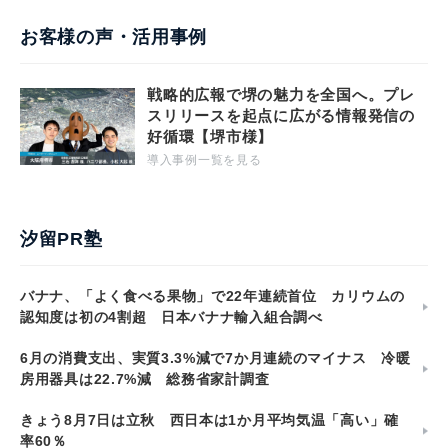
お客様の声・活用事例
戦略的広報で堺の魅力を全国へ。プレ
スリリースを起点に広がる情報発信の
好循環【堺市様】
導入事例一覧を見る
汐留PR塾
バナナ、「よく食べる果物」で22年連続首位 カリウムの
認知度は初の4割超 日本バナナ輸入組合調べ
6月の消費支出、実質3.3%減で7か月連続のマイナス 冷暖
房用器具は22.7%減 総務省家計調査
きょう8月7日は立秋 西日本は1か月平均気温「高い」確
率60％