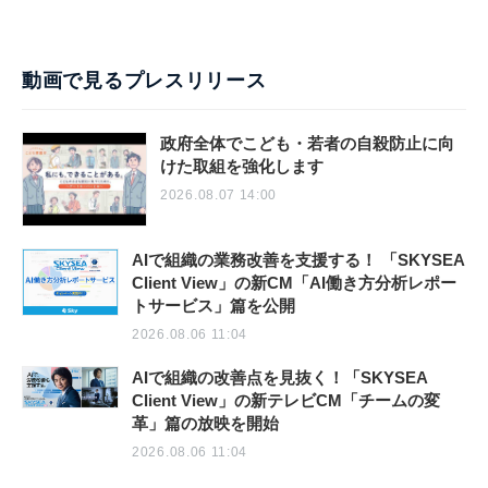
動画で見るプレスリリース
政府全体でこども・若者の自殺防止に向
けた取組を強化します
2026.08.07 14:00
AIで組織の業務改善を支援する！ 「SKYSEA
Client View」の新CM「AI働き方分析レポー
トサービス」篇を公開
2026.08.06 11:04
AIで組織の改善点を見抜く！「SKYSEA
Client View」の新テレビCM「チームの変
革」篇の放映を開始
2026.08.06 11:04