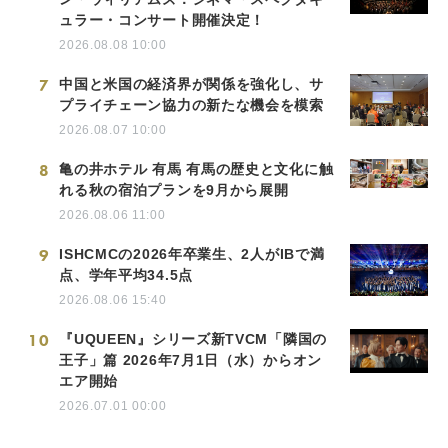
ュラー・コンサート開催決定！
2026.08.08 10:00
7
中国と米国の経済界が関係を強化し、サ
プライチェーン協力の新たな機会を模索
2026.08.07 10:00
8
亀の井ホテル 有馬 有馬の歴史と文化に触
れる秋の宿泊プランを9月から展開
2026.08.06 11:00
9
ISHCMCの2026年卒業生、2人がIBで満
点、学年平均34.5点
2026.08.06 15:40
10
『UQUEEN』シリーズ新TVCM「隣国の
王子」篇 2026年7月1日（水）からオン
エア開始
2026.07.01 00:00