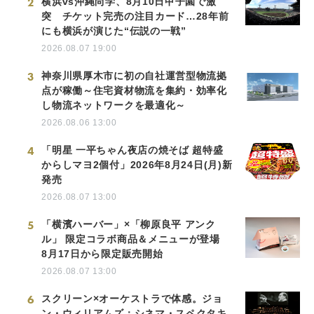
2
横浜vs沖縄尚学、8月10日甲子園で激
突 チケット完売の注目カード…28年前
にも横浜が演じた“伝説の一戦”
2026.08.07 19:00
3
神奈川県厚木市に初の自社運営型物流拠
点が稼働～住宅資材物流を集約・効率化
し物流ネットワークを最適化～
2026.08.06 13:00
4
「明星 一平ちゃん夜店の焼そば 超特盛
からしマヨ2個付」2026年8月24日(月)新
発売
2026.08.07 13:00
5
「横濱ハーバー」×「柳原良平 アンク
ル」 限定コラボ商品＆メニューが登場
8月17日から限定販売開始
2026.08.07 13:00
6
スクリーン×オーケストラで体感。ジョ
ン・ウィリアムズ：シネマ・スペクタキ