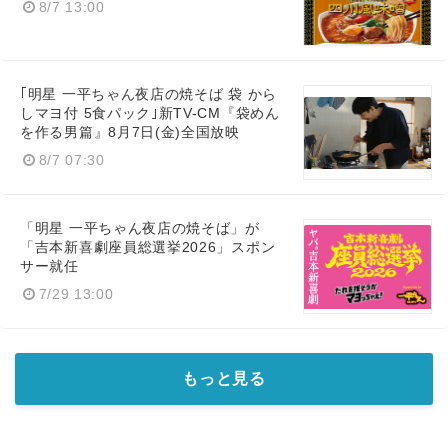
8/7 13:00
｢明星 一平ちゃん夜店の焼そば 袋 から
しマヨ付 5食パック｣新TV-CM『袋めん
を作る男篇』8月7日(金)全国放映
8/7 07:30
「明星 一平ちゃん夜店の焼そば」が
「吉本新喜劇座員総選挙2026」スポン
サー就任
7/29 13:00
もっと見る