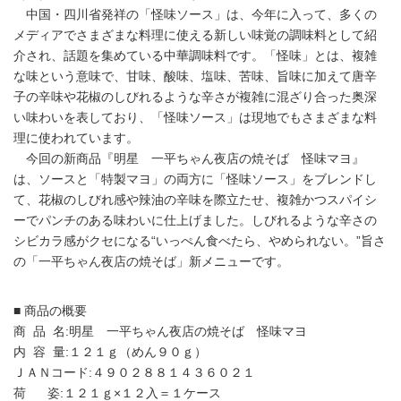
中国・四川省発祥の「怪味ソース」は、今年に入って、多くの
メディアでさまざまな料理に使える新しい味覚の調味料として紹
介され、話題を集めている中華調味料です。「怪味」とは、複雑
な味という意味で、甘味、酸味、塩味、苦味、旨味に加えて唐辛
子の辛味や花椒のしびれるような辛さが複雑に混ざり合った奥深
い味わいを表しており、「怪味ソース」は現地でもさまざまな料
理に使われています。
今回の新商品『明星 一平ちゃん夜店の焼そば 怪味マヨ』
は、ソースと「特製マヨ」の両方に「怪味ソース」をブレンドし
て、花椒のしびれ感や辣油の辛味を際立たせ、複雑かつスパイシ
ーでパンチのある味わいに仕上げました。しびれるような辛さの
シビカラ感がクセになる“いっぺん食べたら、やめられない。”旨さ
の「一平ちゃん夜店の焼そば」新メニューです。
■ 商品の概要
商 品 名:明星 一平ちゃん夜店の焼そば 怪味マヨ
内 容 量:１２１ｇ（めん９０ｇ）
ＪＡＮコード:４９０２８８１４３６０２１
荷 姿:１２１ｇ×１２入＝１ケース