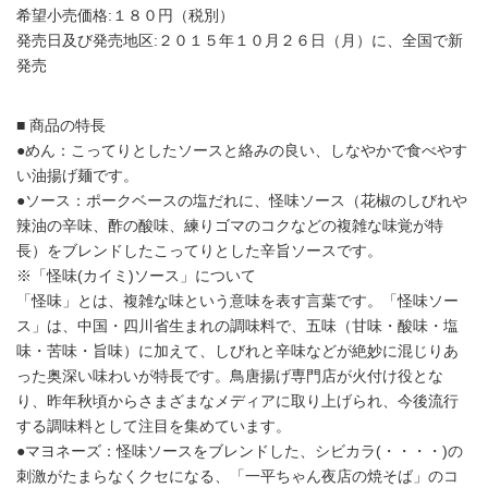
希望小売価格:１８０円（税別）
発売日及び発売地区:２０１５年１０月２６日（月）に、全国で新
発売
■ 商品の特長
●めん：こってりとしたソースと絡みの良い、しなやかで食べやす
い油揚げ麺です。
●ソース：ポークベースの塩だれに、怪味ソース（花椒のしびれや
辣油の辛味、酢の酸味、練りゴマのコクなどの複雑な味覚が特
長）をブレンドしたこってりとした辛旨ソースです。
※「怪味(カイミ)ソース」について
「怪味」とは、複雑な味という意味を表す言葉です。「怪味ソー
ス」は、中国・四川省生まれの調味料で、五味（甘味・酸味・塩
味・苦味・旨味）に加えて、しびれと辛味などが絶妙に混じりあ
った奥深い味わいが特長です。鳥唐揚げ専門店が火付け役とな
り、昨年秋頃からさまざまなメディアに取り上げられ、今後流行
する調味料として注目を集めています。
●マヨネーズ：怪味ソースをブレンドした、シビカラ(・・・・)の
刺激がたまらなくクセになる、「一平ちゃん夜店の焼そば」のコ