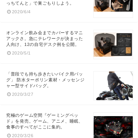
っちてんと」で巣ごもりしよう。
2020/6/4
オンライン飲み会までカバーするマニ
アックさ。急にテレワークが決まった
人向け、12の自宅デスク例を公開。
2020/5/1
「普段でも持ち歩きたいバイク用バッ
グ」 防水ターポリン素材・メッセンジ
ャー型サイドバッグ。
2020/3/27
究極のゲーム空間『ゲーミングベッ
ド』を発売。ゲーム、アニメ、睡眠、
食事のすべてがここに集約。
2020/3/26