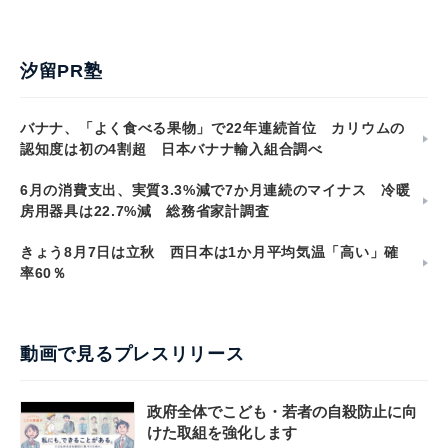
汐留PR塾
バナナ、「よく食べる果物」で22年連続首位 カリウムの
認知度は初の4割超 日本バナナ輸入組合調べ
6月の消費支出、実質3.3%減で7か月連続のマイナス 冷暖
房用器具は22.7%減 総務省家計調査
きょう8月7日は立秋 西日本は1か月平均気温「高い」確
率60％
動画で見るプレスリリース
政府全体でこども・若者の自殺防止に向
けた取組を強化します