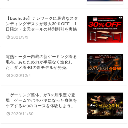
【Bauhutte】テレワークに最適なスタ
ンディングデスクが最大30％OFF！1
日限定・楽天セールの特別割引を実施
2021/9/9
電熱ヒーター内蔵の新ゲーミング着る
毛布。あたため力が半端なく進化し
た、ダメ着4Gの新モデルが発売。
2020/12/4
「ゲーミング整体」が3ヶ月限定で登
場！ゲームでバキバキになった身体を
ケアする4つのコースを体験しよう。
2020/11/30