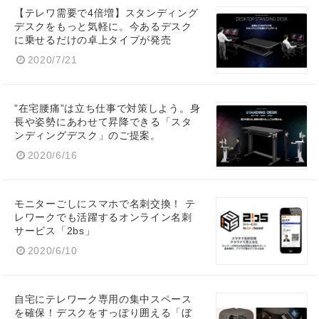
【テレワ需要で4倍増】スタンディング
デスクをもっと気軽に。今あるデスク
に乗せるだけの卓上タイプが発売
2020/7/21
Japanese
”在宅腰痛”は立ち仕事で対策しよう。身
長や姿勢にあわせて昇降できる「スタ
ンディングデスク」のご提案。
2020/6/16
English
モニターごしにスマホで名刺交換！ テ
レワークでも活躍するオンライン名刺
サービス「2bs」
2020/6/10
自宅にテレワーク専用の集中スペース
を確保！デスクをすっぽり囲える「ぼ