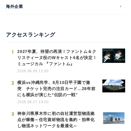
海外企業
アクセスランキング
1
2027年夏、待望の再演！ファントム＆ク
リスティーヌ役のWキャスト4名が決定！
ミュージカル 『ファントム』
2026.08.06 12:00
2
横浜vs沖縄尚学、8月10日甲子園で激
突 チケット完売の注目カード…28年前
にも横浜が演じた“伝説の一戦”
2026.08.07 19:00
3
神奈川県厚木市に初の自社運営型物流拠
点が稼働～住宅資材物流を集約・効率化
し物流ネットワークを最適化～