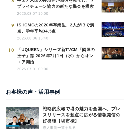
8
中国と米国の経済界が関係を強化し、サ
プライチェーン協力の新たな機会を模索
2026.08.07 10:00
9
ISHCMCの2026年卒業生、2人がIBで満
点、学年平均34.5点
2026.08.06 15:40
10
『UQUEEN』シリーズ新TVCM「隣国の
王子」篇 2026年7月1日（水）からオン
エア開始
2026.07.01 00:00
お客様の声・活用事例
戦略的広報で堺の魅力を全国へ。プレ
スリリースを起点に広がる情報発信の
好循環【堺市様】
導入事例一覧を見る