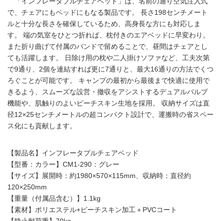
「インフレータブルチェアベッド」は、名前の通り空気注入式
で、チェアにもベッドにもなる製品です。 長さ198センチメート
ルと十分な長さを確保しているため、高身長な方にも対応しま
す。 端の気室をひとつ折れば、枕付きのエアベッドに早変わり。
また折り曲げて付属のバンドで留めることで、昼間はチェアとし
ても活躍します。 日除け用の枕や二人掛けソファなど、工夫次第
で9通り、2個を連結すれば更に7通りと、最大16通りの方法でくつ
ろぐことが可能です。 キャンプの最初から最後まで快適に使用で
きるよう、スムーズな設営・撤収をアシストするデュアルバルブ
機能や、肌触りのよいピーチスキン生地を採用。 収納サイズは直
径12×25センチメートルの超コンパクト設計で、運搬時の省スペー
ス化にも貢献します。
【製品名】インフレータブルチェアベッド
【型番：カラー】CM1-290：グレー
【サイズ】展開時：約1980×570×115mm、収納時：直径約
120×250mm
【重量（付属品含む）】1.1kg
【素材】ポリエステル+ピーチスキン加工＋PVCコート