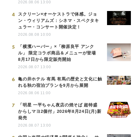
2026.08.06 13:00
4
スクリーン×オーケストラで体感。ジョ
ン・ウィリアムズ：シネマ・スペクタキ
ュラー・コンサート開催決定！
2026.08.08 10:00
5
「横濱ハーバー」×「柳原良平 アンク
ル」 限定コラボ商品＆メニューが登場
8月17日から限定販売開始
2026.08.07 13:00
6
亀の井ホテル 有馬 有馬の歴史と文化に触
れる秋の宿泊プランを9月から展開
2026.08.06 11:00
7
「明星 一平ちゃん夜店の焼そば 超特盛
からしマヨ2個付」2026年8月24日(月)新
発売
2026.08.07 13:00