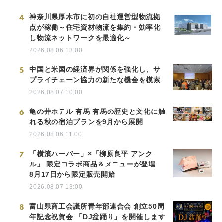
4
神奈川県厚木市に初の自社運営型物流拠
点が稼働～住宅資材物流を集約・効率化
し物流ネットワークを最適化～
2026.08.06 13:00
5
中国と米国の経済界が関係を強化し、サ
プライチェーン協力の新たな機会を模索
2026.08.07 10:00
6
亀の井ホテル 有馬 有馬の歴史と文化に触
れる秋の宿泊プランを9月から展開
2026.08.06 11:00
7
「横濱ハーバー」×「柳原良平 アンク
ル」 限定コラボ商品＆メニューが登場
8月17日から限定販売開始
2026.08.07 13:00
8
富山県商工会議所青年部連合会 創立50周
年記念祝賀会 「DJ盆踊り」を開催します