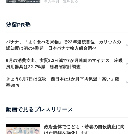
導入事例一覧を見る
汐留PR塾
バナナ、「よく食べる果物」で22年連続首位 カリウムの
認知度は初の4割超 日本バナナ輸入組合調べ
6月の消費支出、実質3.3%減で7か月連続のマイナス 冷暖
房用器具は22.7%減 総務省家計調査
きょう8月7日は立秋 西日本は1か月平均気温「高い」確
率60％
動画で見るプレスリリース
政府全体でこども・若者の自殺防止に向
けた取組を強化します