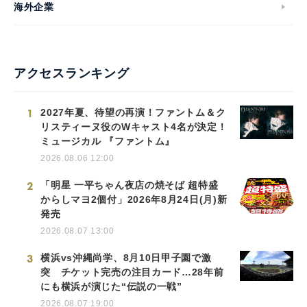
海外企業
アクセスランキング
1
2027年夏、待望の再演！ファントム＆ク
リスティーヌ役のWキャスト4名が決定！
ミュージカル 『ファントム』
2026.08.06 12:00
2
「明星 一平ちゃん夜店の焼そば 超特盛
からしマヨ2個付」2026年8月24日(月)新
発売
2026.08.07 13:00
3
横浜vs沖縄尚学、8月10日甲子園で激
突 チケット完売の注目カード…28年前
にも横浜が演じた“伝説の一戦”
2026.08.07 19:00