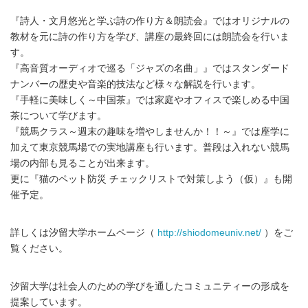
『詩人・文月悠光と学ぶ詩の作り方＆朗読会』ではオリジナルの
教材を元に詩の作り方を学び、講座の最終回には朗読会を行いま
す。
『高音質オーディオで巡る「ジャズの名曲」』ではスタンダード
ナンバーの歴史や音楽的技法など様々な解説を行います。
『手軽に美味しく～中国茶』では家庭やオフィスで楽しめる中国
茶について学びます。
『競馬クラス～週末の趣味を増やしませんか！！～』では座学に
加えて東京競馬場での実地講座も行います。普段は入れない競馬
場の内部も見ることが出来ます。
更に『猫のペット防災 チェックリストで対策しよう（仮）』も開
催予定。
詳しくは汐留大学ホームページ（
http://shiodomeuniv.net/
）をご
覧ください。
汐留大学は社会人のための学びを通したコミュニティーの形成を
提案しています。