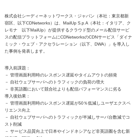
株式会社シーディーネットワークス・ジャパン（本社：東京都新
宿区、以下CDNetworks）は、MailUp S.p.A（本社：イタリア、ク
レモナ 以下MailUp）が提供するクラウド型のメール配信サービ
スの配信プラットフォームにCDNetworksのCDNサービス「ダイナ
ミック・ウェブ・アクセラレーション（以下、DWA）」を導入し
た事例を発表します。
導入前課題：
－ 管理画面利用時のレスポンス遅延やタイムアウトの頻発
－ 自社ウェブサーバへのトラフィックの負荷の増大
－ 非英語圏において競合社よりも配信パフォーマンスに劣る
導入後効果：
－ 管理画面利用時のレスポンス遅延が50％低減しユーザエクスペ
リエンス向上
－ 自社ウェブサーバへのトラフィックが半減しサーバ台数減でコ
スト削減
－ サービス品質向上で日本やインドネシアなど非英語圏を含む新