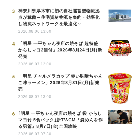
3
神奈川県厚木市に初の自社運営型物流拠
点が稼働～住宅資材物流を集約・効率化
し物流ネットワークを最適化～
2026.08.06 13:00
4
「明星 一平ちゃん夜店の焼そば 超特盛
からしマヨ2個付」2026年8月24日(月)新
発売
2026.08.07 13:00
5
「明星 チャルメラカップ 赤い味噌ちゃん
こ味ラーメン」2026年8月31日(月)新発
売
2026.08.07 13:00
6
｢明星 一平ちゃん夜店の焼そば 袋 からし
マヨ付 5食パック｣新TV-CM『袋めんを作
る男篇』8月7日(金)全国放映
2026.08.07 07:30