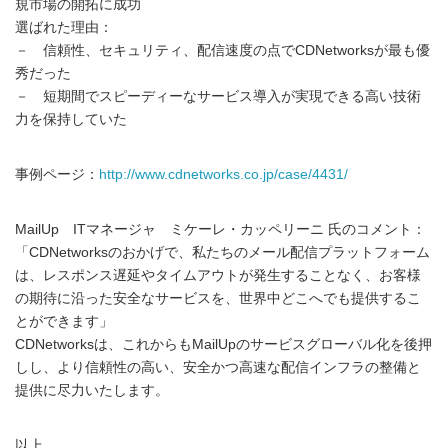
規市場の開拓に成功
選ばれた理由：
－ 信頼性、セキュリティ、配信速度の点でCDNetworksが最も優
秀だった
－ 短期間でスピーディーなサービス導入が実現できる高い技術
力を保持していた
事例ページ：
http://www.cdnetworks.co.jp/case/4431/
MailUp ITマネージャ ミケーレ・カッペリーニ 氏のコメント：
「CDNetworksのおかげで、私たちのメール配信プラットフォーム
は、レスポンス遅延やタイムアウトが発生することなく、お客様
の期待に沿った安全なサービスを、世界中どこへでも提供するこ
とができます」
CDNetworksは、これからもMailUpのサービスグローバル化を後押
しし、より信頼性の高い、安全かつ高速な配信インフラの整備と
提供に尽力いたします。
以上